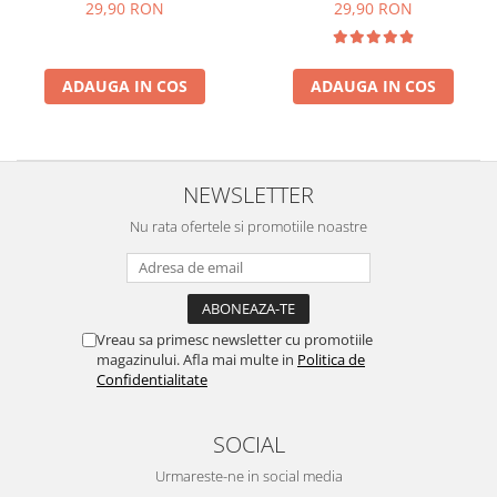
rezistente, reutilizabile, sous
reutilizabile, sous vide,
29,90 RON
29,90 RON
vide, lavabile in masina de
lavabile in masina de spalat,
spalat, fara BPA, transparent
fara BPA, transparent
ADAUGA IN COS
ADAUGA IN COS
NEWSLETTER
Nu rata ofertele si promotiile noastre
Vreau sa primesc newsletter cu promotiile
magazinului. Afla mai multe in
Politica de
Confidentialitate
SOCIAL
Urmareste-ne in social media