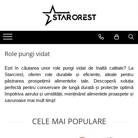
Electrocasnice Mari
Electrocasnice Mici
Ingrijire personală
Aparate frigorifice
Electrocasnice bucătărie
Ingrijire personală
Combină frigorifică
Accesorii bucătărie
Aparate & Accesorii ingrijire
personala
Congelator
Aparat clătite
Role pungi vidat
Frigider
Aparat popcorn
Ladă frigorifică
Aparat vafe
Ești în căutarea unor role pungi vidat de înaltă calitate? La 
Vitrină frigorifică
Aparat de vidat alimente
Starcrest, oferim role durabile și eficiente, ideale pentru 
păstrarea prospețimii alimentelor tale. Descoperă soluția 
Vitrină de vinuri
Role pungi vidat
perfectă pentru conservare de lungă durată și protecție optimă 
Masini de spalat vase
Blendere & Tocatoare
împotriva aerului și umidității, menținând alimentele proaspete și 
Espressor cafea
Hotă bucătărie
savuroase mai mult timp!
Fierbător apă
Plită incorporabilă
Air fryer - Friteuză cu aer cald
CELE MAI POPULARE
Cuptor electric
Grătar electric
Cuptor cu microunde
Mașină de făcut gheață