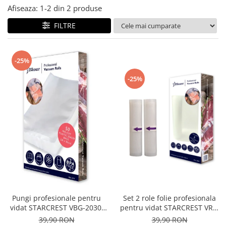
Afiseaza:
1-
2
din
2
produse
FILTRE
-25%
-25%
Pungi profesionale pentru
Set 2 role folie profesionala
vidat STARCREST VBG-2030,
pentru vidat STARCREST VRL-
50 bucati, 20x30 cm,
2850, 28 x 500 cm, rezistente,
39,90 RON
39,90 RON