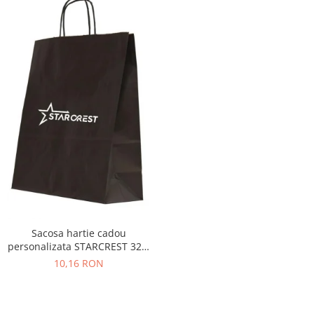
Sacosa hartie cadou
personalizata STARCREST 32 x
12 x 41 cm
10,16 RON