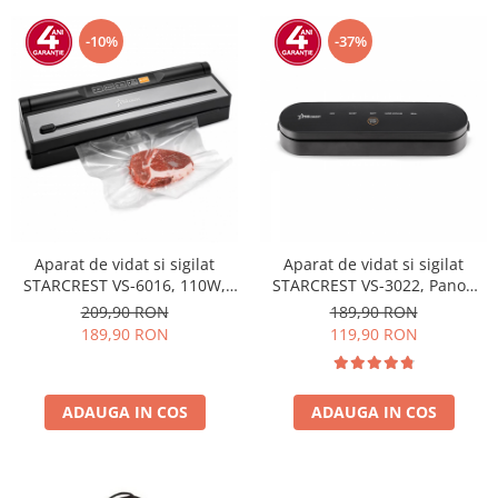
-10%
-37%
Aparat de vidat si sigilat
Aparat de vidat si sigilat
STARCREST VS-6016, 110W,
STARCREST VS-3022, Panou
Touch Control, 5 Functii,
comanda Touch , Vidare
209,90 RON
189,90 RON
Furtun de vidare caserole,
umed/uscata, 5 Functii, Ideal
189,90 RON
119,90 RON
Cutter incorporat, Negru/Inox
pentru alimente sensibile,
Cutter incorporat, 10 Pungi
incluse, Negru
ADAUGA IN COS
ADAUGA IN COS