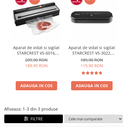
Prăjitor de pâine
Robot de bucătărie
Sandwich maker
Fier de călcat
Dispozitive smart home
Aparat de vidat si sigilat
Aparat de vidat si sigilat
STARCREST VS-6016,
STARCREST VS-3022,
110W, Touch Control, 5
Panou comanda Touch ,
209,90 RON
189,90 RON
Functii, Furtun de vidare
Vidare umed/uscata, 5
189,90 RON
119,90 RON
caserole, Cutter
Functii, Ideal pentru
incorporat, Negru/Inox
alimente sensibile, Cutter
incorporat, 10 Pungi
ADAUGA IN COS
ADAUGA IN COS
incluse, Negru
Afiseaza:
1-
3
din
3
produse
FILTRE