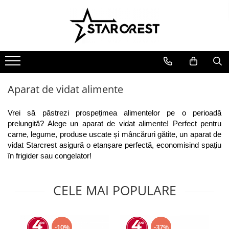
Electrocasnice Mari
Electrocasnice Mici
Ingrijire personală
Aparate frigorifice
Electrocasnice bucătărie
Ingrijire personală
Combină frigorifică
Accesorii bucătărie
Aparate & Accesorii ingrijire
personala
Congelator
Aparat clătite
Aparat de vidat alimente
Frigider
Aparat popcorn
Ladă frigorifică
Aparat vafe
Vrei să păstrezi prospețimea alimentelor pe o perioadă 
Vitrină frigorifică
Aparat de vidat alimente
prelungită? Alege un aparat de vidat alimente! Perfect pentru 
carne, legume, produse uscate și mâncăruri gătite, un aparat de 
Vitrină de vinuri
Role pungi vidat
vidat Starcrest asigură o etanșare perfectă, economisind spațiu 
Masini de spalat vase
Blendere & Tocatoare
în frigider sau congelator!
Espressor cafea
Hotă bucătărie
Fierbător apă
Plită incorporabilă
CELE MAI POPULARE
Air fryer - Friteuză cu aer cald
Cuptor electric
Grătar electric
Cuptor cu microunde
Mașină de făcut gheață
-10%
-37%