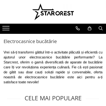
Electrocasnice Mari
Electrocasnice Mici
Ingrijire personală
Aparate frigorifice
Electrocasnice bucătărie
Ingrijire personală
Combină frigorifică
Accesorii bucătărie
Aparate & Accesorii ingrijire
personala
Congelator
Aparat clătite
Electrocasnice bucătărie
Frigider
Aparat popcorn
Ladă frigorifică
Aparat vafe
Vrei să-ți transformi gătitul într-o activitate plăcută și eficientă cu 
Vitrină frigorifică
Aparat de vidat alimente
ajutorul unor electrocasnice bucătărie performante? La 
Starcrest, oferim o gamă diversificată de aparate de bucătărie 
Vitrină de vinuri
Role pungi vidat
care îți vor revoluționa experiența culinară. Fie că ești pasionat 
Masini de spalat vase
Blendere & Tocatoare
de gătit sau doar cauți soluții rapide și convenabile, oferta 
Espressor cafea
Hotă bucătărie
noastră de electrocasnice bucătărie este aici pentru a-ți 
Fierbător apă
satisface toate nevoile!
Plită incorporabilă
Air fryer - Friteuză cu aer cald
Cuptor electric
Grătar electric
CELE MAI POPULARE
Cuptor cu microunde
Mașină de făcut gheață