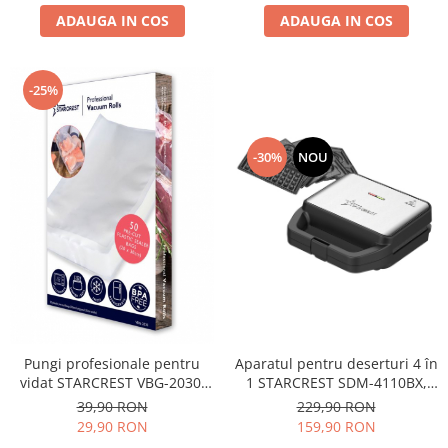
ADAUGA IN COS
ADAUGA IN COS
-25%
-30%
NOU
Aparatul pentru deserturi 4 în
Pungi profesionale pentru
1 STARCREST SDM-4110BX,
vidat STARCREST VBG-2030,
800W, placi detasabile cu
50 bucati, 20x30 cm,
229,90 RON
39,90 RON
invelis ceramic pentru vafe,
rezistente, reutilizabile, sous
159,90 RON
29,90 RON
nuci, gogosi si smile
vide, lavabile in masina de