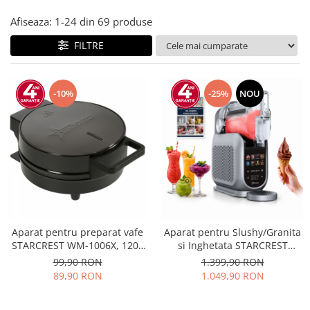
Afiseaza:
1-
24
din
69
produse
FILTRE
-10%
-25%
NOU
Aparat pentru preparat vafe
Aparat pentru Slushy/Granita
STARCREST WM-1006X, 1200
si Inghetata STARCREST
W, 5 vafe, Placi antiaderente,
IceMix SSI-2518PRO, 2.5L,
99,90 RON
1.399,90 RON
Indicator luminos, Negru-Inox
Panou de control tactil, 8
89,90 RON
1.049,90 RON
Programe, Carte retete,
Gri/Negru