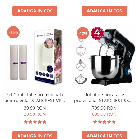
ADAUGA IN COS
ADAUGA IN COS
-25%
-13%
Set 2 role folie profesionala
Robot de bucatarie
pentru vidat STARCREST VRL-
profesional STARCREST SKM-
2850, 28 x 500 cm, rezistente,
2002BK, 2000 W, Bol 10 L Inox,
39,90 RON
799,90 RON
reutilizabile, sous vide,
5 Accesorii, 6 Viteze + Pulse,
29,90 RON
699,90 RON
lavabile in masina de spalat,
Angrenaje metalice, Negru
fara BPA, transparent
ADAUGA IN COS
ADAUGA IN COS