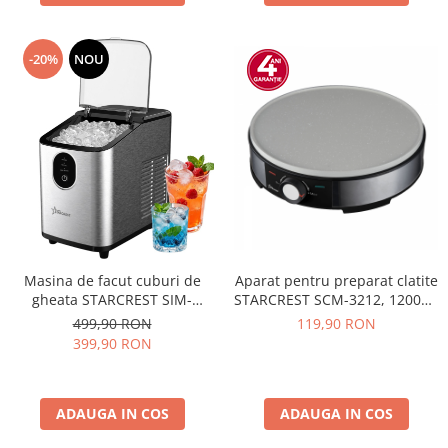
-20%
NOU
Masina de facut cuburi de
Aparat pentru preparat clatite
gheata STARCREST SIM-
STARCREST SCM-3212, 1200W,
1125IX, Capacitate 11-
Placa cu invelis ceramic
499,90 RON
119,90 RON
12Kg/24h, Cos gheata
antiaderent, 30 cm, Inox /
399,90 RON
detasabil, Rezervor apa 0.8 l,
Negru
Inox
ADAUGA IN COS
ADAUGA IN COS