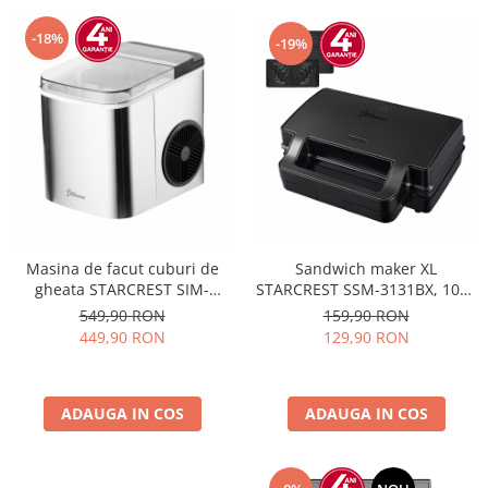
-18%
-19%
Sandwich maker XL
Masina de facut cuburi de
STARCREST SSM-3131BX, 1000
gheata STARCREST SIM-
W, 3 placi detasabile
1201IX, Capacitate 12Kg/24h,
159,90 RON
549,90 RON
antiadezive: sandwich, waffle
Doua dimensiuni pentru
129,90 RON
449,90 RON
si grill, Dark Inox
cuburi, Rezervor apa 1.3 l,
Inox
ADAUGA IN COS
ADAUGA IN COS