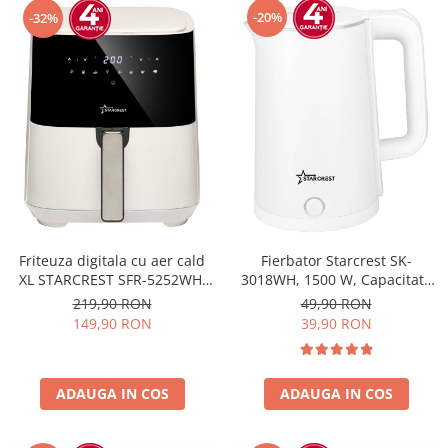
-20%
-32%
Friteuza digitala cu aer cald
Fierbator Starcrest SK-
XL STARCREST SFR-5252WH,
3018WH, 1500 W, Capacitate
1450 W, 5 Litri, Termostat 80 -
1.8 L, Oprire automata, Alb
219,90 RON
49,90 RON
200 °C, 8 programe
149,90 RON
39,90 RON
predefinite, Alb
ADAUGA IN COS
ADAUGA IN COS