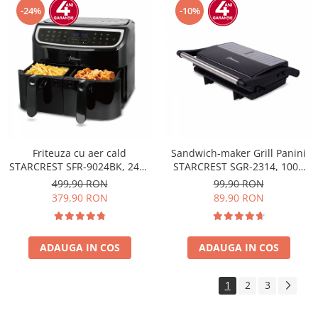
-24%
-10%
Friteuza cu aer cald
Sandwich-maker Grill Panini
STARCREST SFR-9024BK, 2400
STARCREST SGR-2314, 1000
W, Cos Dublu, 9 litri,
W, Placi nonaderente,
499,90 RON
99,90 RON
Termostat 80 - 200 °C, 12
Deschidere 180°, Suprafata
379,90 RON
89,90 RON
programe, Negru
de gatire 23 x 14 cm, Negru
ADAUGA IN COS
ADAUGA IN COS
1
2
3