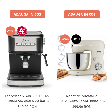
predefinite, Negru
Negru
ADAUGA IN COS
ADAUGA IN COS
-20%
-25%
NOU
Espressor STARCREST SEM-
Robot de bucatarie
850SLBK, 850W, 20 bar,
STARCREST SKM-1550CR,
rezervor detasabil 1.5L,
1500 W, Bol 5 L Inox, 4
349,90 RON
399,90 RON