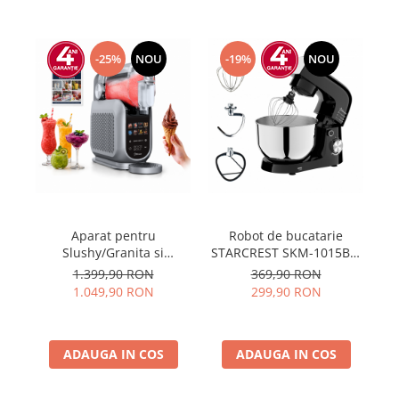
Prăjitor de pâine
Robot de bucătărie
Sandwich maker
-25%
NOU
-19%
NOU
Fier de călcat
Dispozitive smart home
Aparat pentru
Robot de bucatarie
Slushy/Granita si
STARCREST SKM-1015BK,
p
Inghetata STARCREST
1500 W, Bol 4.5 L Inox, 5
SK
1.399,90 RON
369,90 RON
IceMix SSI-2518PRO, 2.5L,
Accesorii, 10 Viteze +
1
1.049,90 RON
299,90 RON
Panou de control tactil, 8
Pulse, Negru
Vi
Programe, Carte retete,
Gri/Negru
ADAUGA IN COS
ADAUGA IN COS