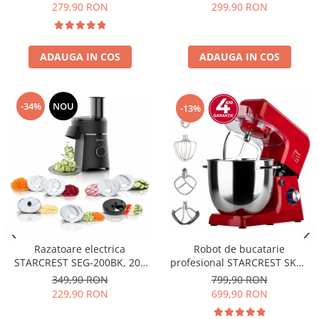
dispozitiv spumare, filtru
Accesorii, 10 Viteze + Pulse,
279,90 RON
299,90 RON
dublu din inox, Negru/Inox
Crem
ADAUGA IN COS
ADAUGA IN COS
-34%
NOU
-13%
Razatoare electrica
Robot de bucatarie
STARCREST SEG-200BK, 200
profesional STARCREST SKM-
W, 7 moduri de taiere, Negru
2002RD, 2000 W, Bol 10 L Inox,
349,90 RON
799,90 RON
5 Accesorii, 6 Viteze + Pulse,
229,90 RON
699,90 RON
Angrenaje metalice, Rosu