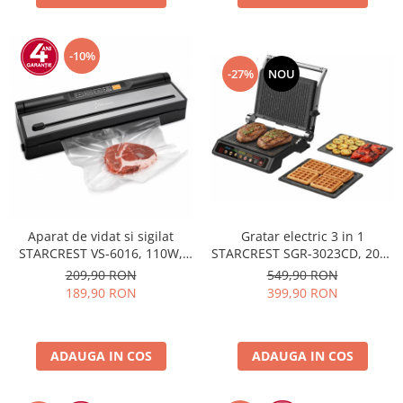
-10%
-27%
NOU
Aparat de vidat si sigilat
Gratar electric 3 in 1
STARCREST VS-6016, 110W,
STARCREST SGR-3023CD, 2000
Touch Control, 5 Functii,
W, 3 tipuri de placi detasabile
209,90 RON
549,90 RON
Furtun de vidare caserole,
cu invelis ceramic, Control
189,90 RON
399,90 RON
Cutter incorporat, Negru/Inox
digital, 7 moduri de gătire
presetate, Suprafata de gatire
30 x 23 cm, Spatula curatare
ADAUGA IN COS
ADAUGA IN COS