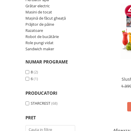
Prăjitor de pâine
Grătar electric
Robot de bucătărie
Masini de tocat
Sandwich maker
Mașină de făcut gheață
Fier de călcat
Prăjitor de pâine
Razatoare
Dispozitive smart home
Robot de bucătărie
Role pungi vidat
Sandwich maker
NUMAR PROGRAME
8
(2)
6
(1)
Slus
ST
1.39
251
PRODUCATORI
cont
Ca
STARCREST
(68)
PRET
Afiseaza: