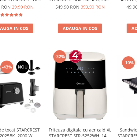
x 500 cm, rezistente,
W, 3 tipuri de placi detasabile
1.8 L, 
0 RON
29,90 RON
549,90 RON
399,90 RON
49,9
izabile, sous vide,
cu invelis ceramic, Control
 in masina de spalat,
digital, 7 moduri de gătire
BPA, transparent
presetate, Suprafata de gatire
AUGA IN COS
ADAUGA IN COS
AD
30 x 23 cm, Spatula curatare
-32%
-10%
-43%
NOU
de tocat STARCREST
Friteuza digitala cu aer cald XL
Sandwich
2025BK, 2000 W,
STARCREST SFR-5252WH, 1450
STARCRES