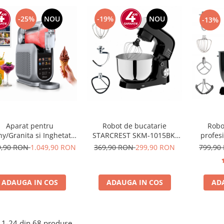
-25%
NOU
-19%
NOU
-13%
Aparat pentru
Robot de bucatarie
Robo
hy/Granita si Inghetata
STARCREST SKM-1015BK,
profes
ARCREST IceMix SSI-
1500 W, Bol 4.5 L Inox, 5
SKM-200
9,90 RON
1.049,90 RON
369,90 RON
299,90 RON
799,90
8PRO, 2.5L, Panou de
Accesorii, 10 Viteze + Pulse,
10 L In
rol tactil, 8 Programe,
Negru
Viteze 
rte retete, Gri/Negru
met
ADAUGA IN COS
ADAUGA IN COS
AD
1-
24
din
68
produse