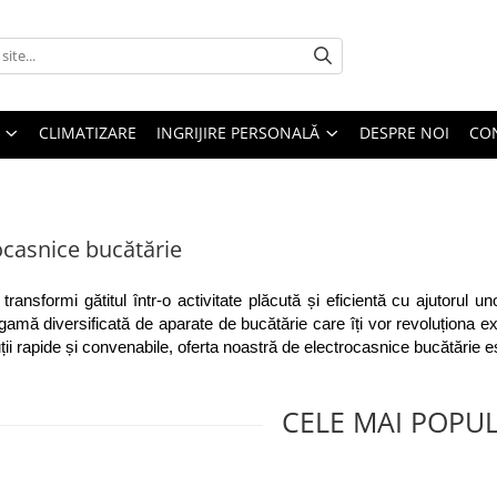
CLIMATIZARE
INGRIJIRE PERSONALĂ
DESPRE NOI
CO
ocasnice bucătărie
i transformi gătitul într-o activitate plăcută și eficientă cu ajutorul
gamă diversificată de aparate de bucătărie care îți vor revoluționa exp
uții rapide și convenabile, oferta noastră de electrocasnice bucătărie es
CELE MAI POPU