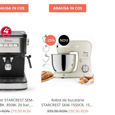
Gri/Negru
fara BPA, transparent
AUGA IN COS
ADAUGA IN COS
-25%
NOU
sor STARCREST SEM-
Robot de bucatarie
BK, 850W, 20 bar,
STARCREST SKM-1550CR, 1500
or detasabil 1.5L,
W, Bol 5 L Inox, 4 Accesorii, 10
0 RON
279,90 RON
399,90 RON
299,90 RON
tiv spumare, filtru
Viteze + Pulse, Crem