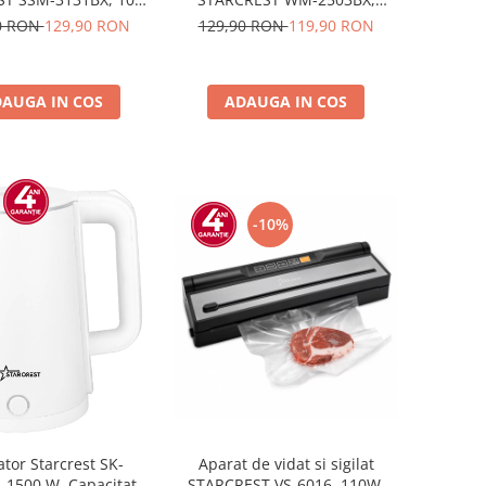
 placi detasabile
1600W, Buton reglare
0 RON
129,90 RON
129,90 RON
119,90 RON
ive: sandwich, waffle
temperatura, Placi cu invelis
 grill, Dark Inox
ceramic, Negru/Inox
AUGA IN COS
ADAUGA IN COS
-10%
ator Starcrest SK-
Aparat de vidat si sigilat
 1500 W, Capacitate
STARCREST VS-6016, 110W,