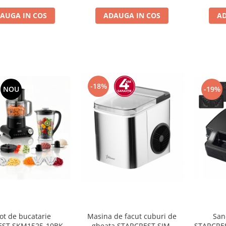
AUGA IN COS
ADAUGA IN COS
AD
-18%
NOU
-19%
ot de bucatarie
San
Masina de facut cuburi de
EST SKM1525-10BK,
STARCRES
gheata STARCREST SIM-