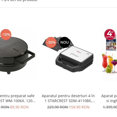
-10%
-30%
NOU
entru preparat vafe
Aparatul pentru deserturi 4 în
Aparat p
ST WM-1006X, 1200
1 STARCREST SDM-4110BX,
si In
, Placi antiaderente,
800W, placi detasabile cu
IceMix
0 RON
89,90 RON
229,90 RON
159,90 RON
1.399,
 luminos, Negru-Inox
invelis ceramic pentru vafe,
Panou d
nuci, gogosi si smile
Progr