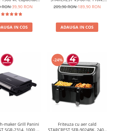
Oprire automata, Alb
Touch Control, 5 Functii,
0 RON
39,90 RON
209,90 RON
189,90 RON
Furtun de vidare caserole,
Cutter incorporat, Negru/Inox
AUGA IN COS
ADAUGA IN COS
-24%
-maker Grill Panini
Friteuza cu aer cald
T SGR-2314, 1000 W,
STARCREST SFR-9024BK, 2400