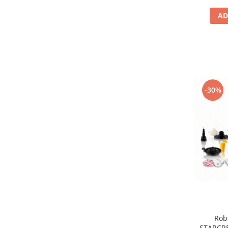
AD
-30%
Rob
STARCR