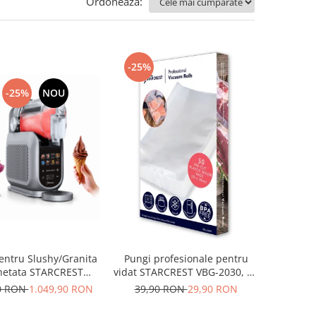
Ordoneaza:
-25%
-25%
NOU
entru Slushy/Granita
Pungi profesionale pentru
ghetata STARCREST
vidat STARCREST VBG-2030, 50
 SSI-2518PRO, 2.5L,
bucati, 20x30 cm, rezistente,
90 RON
1.049,90 RON
39,90 RON
29,90 RON
e control tactil, 8
reutilizabile, sous vide,
ame, Carte retete,
lavabile in masina de spalat,