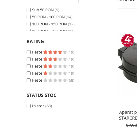
Sub 50 RON
(9)
50 RON - 100 RON
(14)
100 RON - 150 RON
(12)
150 RON - 200 RON
(11)
200 RON - 250 RON
(3)
RATING
250 RON - 300 RON
(5)
300 RON - 400 RON
Peste
(19)
(8)
400 RON - 500 RON
Peste
(19)
(1)
500 RON - 750 RON
Peste
(19)
(3)
Peste 1000 RON
Peste
(2)
(19)
Peste
(68)
STATUS STOC
In stoc
(68)
Aparat p
STARCRE
W, 5 vafe
99,9
Indicator