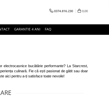
0374.816.230
0,00
NTACT
GARANTIE 4 ANI
FAQ
 unor electrocasnice bucătărie performante? La Starcrest, 
eriența culinară. Fie că ești pasionat de gătit sau doar 
te aici pentru a-ți satisface toate nevoile!
LARE