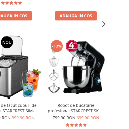
in inox, Negru/Inox
AUGA IN COS
ADAUGA IN COS
NOU
-13%
de facut cuburi de
Robot de bucatarie
a STARCREST SIM-
profesional STARCREST SKM-
X, Capacitate 11-
2002BK, 2000 W, Bol 10 L Inox,
0 RON
399,90 RON
799,90 RON
699,90 RON
/24h, Cos gheata
5 Accesorii, 6 Viteze + Pulse,
, Rezervor apa 0.8 l,
Angrenaje metalice, Negru