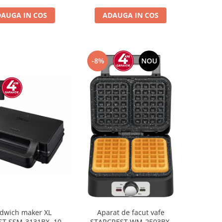
Inox
AUGA IN COS
ADAUGA IN COS
-8%
NOU
dwich maker XL
Aparat de facut vafe
T SSM-3131BX, 1000
STARCREST WM-2503BX,