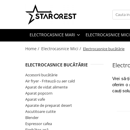
Electrocasnice Mari
Electrocasnice Mici
Ingrijire personală
Aparate frigorifice
Electrocasnice bucătărie
Ingrijire personală
ELECTROCASNICE MARI
ELECTROCASNICE MICI
Combină frigorifică
Accesorii bucătărie
Aparate & Accesorii ingrijire
personala
Congelator
Aparat clătite
Home /
Electrocasnice Mici /
Electrocasnice bucătărie
Frigider
Aparat popcorn
Ladă frigorifică
Aparat vafe
Electr
ELECTROCASNICE BUCĂTĂRIE
Vitrină frigorifică
Aparat de vidat alimente
Accesorii bucătărie
Vitrină de vinuri
Role pungi vidat
Vrei să-ț
Air fryer - Friteuză cu aer cald
oferim o 
Masini de spalat vase
Blendere & Tocatoare
Aparat de vidat alimente
cauți sol
Espressor cafea
Aparat popcorn
Hotă bucătărie
Aparat vafe
Fierbător apă
Plită incorporabilă
Aparate de preparat desert
Air fryer - Friteuză cu aer cald
Ascutitoare cutite
Cuptor electric
Grătar electric
Blender
Cuptor cu microunde
Mașină de făcut gheață
Espressor cafea
Fierbător apă