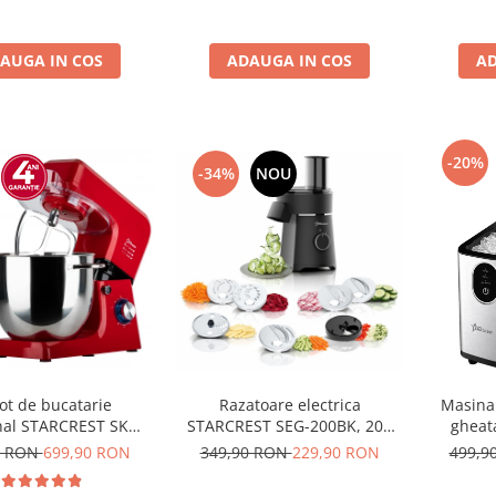
definite, Negru
dublu d
AUGA IN COS
ADAUGA IN COS
AD
-20%
-34%
NOU
ot de bucatarie
Razatoare electrica
Masina 
nal STARCREST SKM-
STARCREST SEG-200BK, 200
gheat
000 W, Bol 10 L Inox,
W, 7 moduri de taiere, Negru
1125I
0 RON
699,90 RON
349,90 RON
229,90 RON
499,9
ii, 6 Viteze + Pulse,
12Kg
aje metalice, Rosu
detasabil