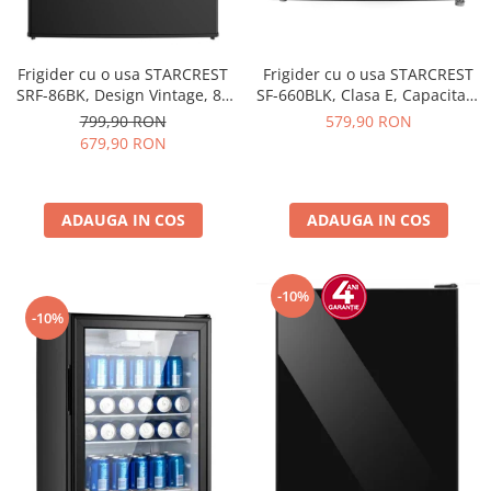
Frigider cu o usa STARCREST
Frigider cu o usa STARCREST
SRF-86BK, Design Vintage, 85
SF-660BLK, Clasa E, Capacitate
l, Clasa E, Iluminare
66 L, H 63 cm, Negru
799,90 RON
579,90 RON
interioara, H 84 cm, Negru
679,90 RON
ADAUGA IN COS
ADAUGA IN COS
-10%
-10%