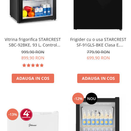
Vitrina frigorifica STARCREST
Frigider cu o usa STARCREST
SBC-92BKE, 93 L, Control
SF-91GLS-BKE Clasa E,
temperatura, Usa sticla, H
Capacitate 91L, Iluminare
999,90 RON
779,90 RON
83.2 cm, Negru
interioara, H 83 cm, Sticla
899,90 RON
699,90 RON
Neagra
ADAUGA IN COS
ADAUGA IN COS
-12%
NOU
-13%