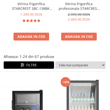
Vitrina frigorifica
Vitrina frigorifica
STARCREST SBC-138BK,
profesionala STARCREST
pr
138 L, Control
SPS-350, 350 L, Termostat
1.399,90 RON
2.999,90 RON
temperatura, Usa sticla,
reglabil, Iluminare LED, H
2.469,90 RON
H 125 cm, Negru
194.5 cm, Negru
I
ADAUGA IN COS
ADAUGA IN COS
Afiseaza:
1-
24
din
67
produse
FILTRE
-18%