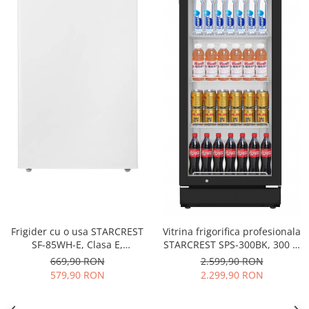
Frigider cu o usa STARCREST
Vitrina frigorifica profesionala
SF-85WH-E, Clasa E,
STARCREST SPS-300BK, 300 L,
Capacitate 85L, Iluminare
Termostat reglabil, Iluminare
669,90 RON
2.599,90 RON
interioara, Compartiment
LED, H 169.5 cm, Negru
579,90 RON
2.299,90 RON
gheata, H 82 cm, Alb