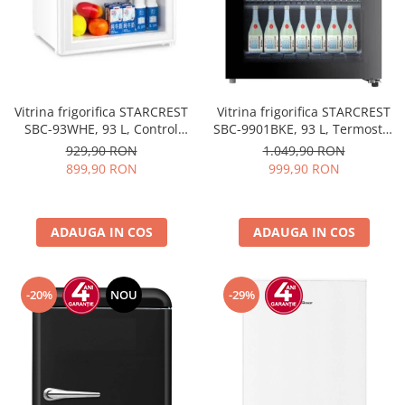
Vitrina frigorifica STARCREST
Vitrina frigorifica STARCREST
SBC-93WHE, 93 L, Control
SBC-9901BKE, 93 L, Termostat
temperatura, Usa sticla, H
reglabil, Iluminare LED, Usa
929,90 RON
1.049,90 RON
83.2 cm, Alb
sticla, H 84.5 cm, Negru
899,90 RON
999,90 RON
ADAUGA IN COS
ADAUGA IN COS
-20%
NOU
-29%