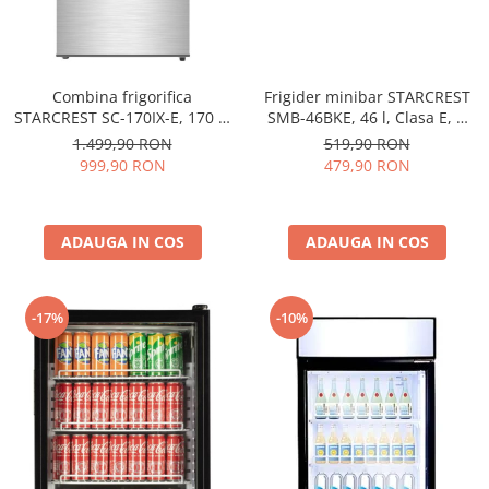
Combina frigorifica
Frigider minibar STARCREST
STARCREST SC-170IX-E, 170 L,
SMB-46BKE, 46 l, Clasa E, H
Clasa E, Less Frost, Termostat
49.5 cm, Negru
1.499,90 RON
519,90 RON
reglabil, Iluminare LED,
999,90 RON
479,90 RON
Suprafata Inox antiamprenta,
Picioare ajustabile, Usi
reversibile, H 151.8 cm, Inox
ADAUGA IN COS
ADAUGA IN COS
-17%
-10%