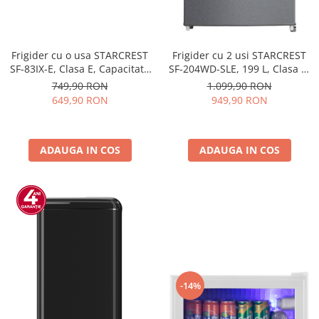
Frigider cu o usa STARCREST
Frigider cu 2 usi STARCREST
SF-83IX-E, Clasa E, Capacitate
SF-204WD-SLE, 199 L, Clasa E,
83L, Iluminare interioara,
Dozator Apa, Iluminare LED,
749,90 RON
1.099,90 RON
Compartiment gheata, H 85
Termostat Ajustabil, Usi
649,90 RON
949,90 RON
cm, Inox
reversibile, H 143 cm, Argintiu
ADAUGA IN COS
ADAUGA IN COS
-14%