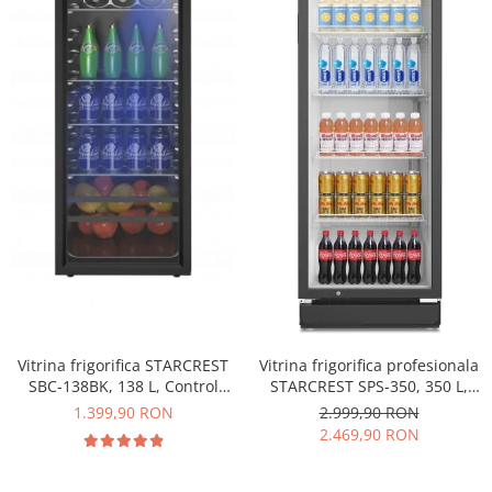
Vitrina frigorifica STARCREST
Vitrina frigorifica profesionala
SBC-138BK, 138 L, Control
STARCREST SPS-350, 350 L,
temperatura, Usa sticla, H 125
Termostat reglabil, Iluminare
1.399,90 RON
2.999,90 RON
cm, Negru
LED, H 194.5 cm, Negru
2.469,90 RON