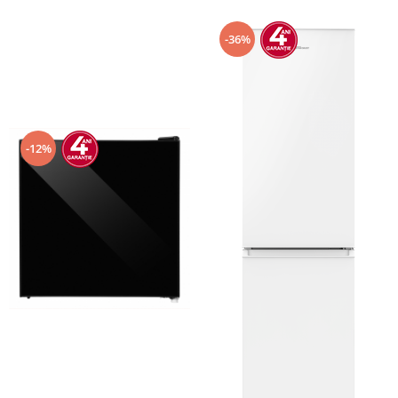
-36%
-12%