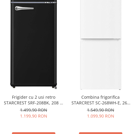
Frigider cu 2 usi retro
Combina frigorifica
STARCREST SRF-208BK, 208 L,
STARCREST SC-268WH-E, 268
Clasa E, Design Vintage,
L, Clasa E, Less Frost,
1.499,90 RON
1.549,90 RON
Iluminare LED, Termostat
Termostat reglabil, Iluminare
1.199,90 RON
1.099,90 RON
Reglabil, H 147 cm, Negru
LED, Picioare ajustabile, Usi
reversibile, H 178 cm, Alb