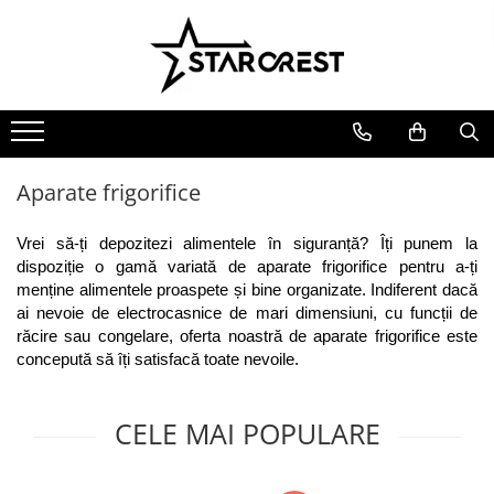
Electrocasnice Mari
Electrocasnice Mici
Ingrijire personală
Aparate frigorifice
Electrocasnice bucătărie
Ingrijire personală
Combină frigorifică
Accesorii bucătărie
Aparate & Accesorii ingrijire
personala
Congelator
Aparat clătite
Aparate frigorifice
Frigider
Aparat popcorn
Ladă frigorifică
Aparat vafe
Vrei să-ți depozitezi alimentele în siguranță? Îți punem la 
Vitrină frigorifică
Aparat de vidat alimente
dispoziție o gamă variată de aparate frigorifice pentru a-ți 
menține alimentele proaspete și bine organizate. Indiferent dacă 
Vitrină de vinuri
Role pungi vidat
ai nevoie de electrocasnice de mari dimensiuni, cu funcții de 
Masini de spalat vase
Blendere & Tocatoare
răcire sau congelare, oferta noastră de aparate frigorifice este 
Espressor cafea
Hotă bucătărie
concepută să îți satisfacă toate nevoile.
Fierbător apă
Plită incorporabilă
Air fryer - Friteuză cu aer cald
CELE MAI POPULARE
Cuptor electric
Grătar electric
Cuptor cu microunde
Mașină de făcut gheață