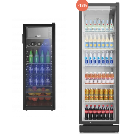
Prăjitor de pâine
-18%
Robot de bucătărie
Sandwich maker
Fier de călcat
Dispozitive smart home