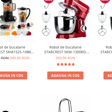
ot de bucatarie
Robot de bucatarie
Rob
EST SKM1525-10BK,
STARCREST SKM-1300RD,
STARC
l 2.5 L, 10 Accesorii,
1300W, Bol 5.2 L Inox, 4
1300W,
0 RON
349,90 RON
399,90 RON
igital, Timer, Blender
Accesorii, 10 Viteze + Pulse,
Accesori
2 L, Negru
Angrenaje metalice, Rosu
Angrena
AUGA IN COS
ADAUGA IN COS
AD