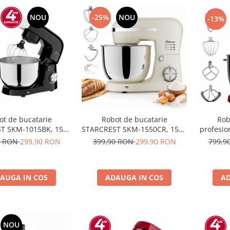
NOU
-25%
NOU
-13%
ot de bucatarie
Robot de bucatarie
Rob
T SKM-1015BK, 1500
STARCREST SKM-1550CR, 1500
profesi
5 L Inox, 5 Accesorii,
W, Bol 5 L Inox, 4 Accesorii, 10
2002RD, 2
0 RON
299,90 RON
399,90 RON
299,90 RON
799,9
eze + Pulse, Negru
Viteze + Pulse, Crem
5 Acceso
Angren
AUGA IN COS
ADAUGA IN COS
AD
NOU