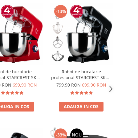
-13%
ot de bucatarie
Robot de bucatarie
onal STARCREST SKM-
profesional STARCREST SKM-
000 W, Bol 10 L Inox,
2002BK, 2000 W, Bol 10 L Inox,
0 RON
699,90 RON
799,90 RON
699,90 RON
rii, 6 Viteze + Pulse,
5 Accesorii, 6 Viteze + Pulse,
aje metalice, Rosu
Angrenaje metalice, Negru
AUGA IN COS
ADAUGA IN COS
-33%
NOU