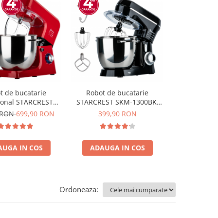
-30%
N
t de bucatarie
Robot de bucatarie
Robot de
ional STARCREST
STARCREST SKM-1300BK,
STARCREST S
2RD, 2000 W, Bol
1300W, Bol 5.2 L Inox, 4
1500W, Bo
 RON
699,90 RON
399,90 RON
499,90 RO
ox, 5 Accesorii, 6
Accesorii, 10 Viteze + Pulse,
Accesorii, Co
+ Pulse, Angrenaje
Angrenaje metalice, Negru
Timer, Blend
talice, Rosu
AUGA IN COS
ADAUGA IN COS
ADAUGA
Ordoneaza: