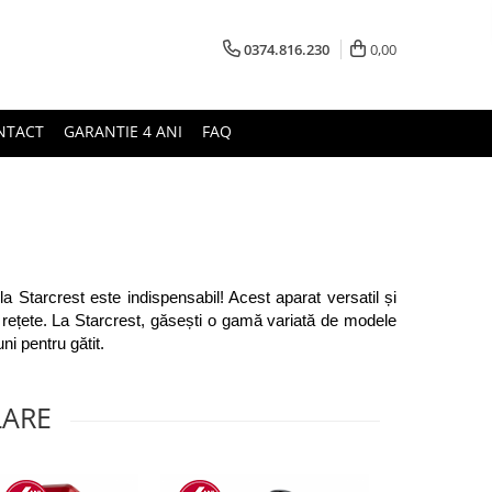
0374.816.230
0,00
NTACT
GARANTIE 4 ANI
FAQ
la Starcrest este indispensabil! Acest aparat versatil și 
e rețete. La Starcrest, găsești o gamă variată de modele 
ni pentru gătit.
LARE