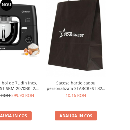
NOU
 bol de 7L din inox,
Sacosa hartie cadou
ST SKM-2070BK, 2.1
personalizata STARCREST 32 x
t, putere 2000W, 3
12 x 41 cm
0 RON
599,90 RON
10,16 RON
 din inox, 8 viteze +
urbo, Negru
AUGA IN COS
ADAUGA IN COS