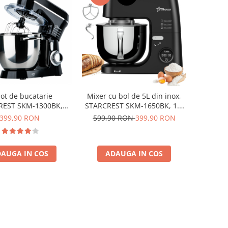
ot de bucatarie
Mixer cu bol de 5L din inox,
REST SKM-1300BK,
STARCREST SKM-1650BK, 1.5
 Bol 5.2 L Inox, 4
kg aluat, putere 1600W, 3
399,90 RON
599,90 RON
399,90 RON
i, 10 Viteze + Pulse,
accesorii, 8 viteze + Turbo,
je metalice, Negru
Negru
AUGA IN COS
ADAUGA IN COS