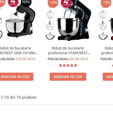
9%
NOU
-13%
-13%
Robot de bucatarie
Robot de bucatarie
Robo
RCREST SKM-1015BK,
profesional STARCREST
profes
0 W, Bol 4.5 L Inox, 5
SKM-2002BK, 2000 W, Bol
SKM-200
9,90 RON
299,90 RON
799,90 RON
699,90 RON
799,90
orii, 10 Viteze + Pulse,
10 L Inox, 5 Accesorii, 6
10 L In
Negru
Viteze + Pulse, Angrenaje
Viteze 
metalice, Negru
me
ADAUGA IN COS
ADAUGA IN COS
AD
1-
10
din
10
produse