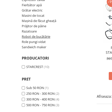
Prăjitor de pâine
-1
Fierbător apă
Robot de bucătărie
Grătar electric
Sandwich maker
Masini de tocat
Fier de călcat
Mașină de făcut gheață
Prăjitor de pâine
Dispozitive smart home
Razatoare
Robot de bucătărie
Role pungi vidat
Sandwich maker
STA
150
PRODUCATORI
36
Acces
STARCREST
(10)
PRET
Sub 50 RON
(1)
250 RON - 300 RON
(2)
Afiseaza:
300 RON - 400 RON
(4)
500 RON - 750 RON
(3)