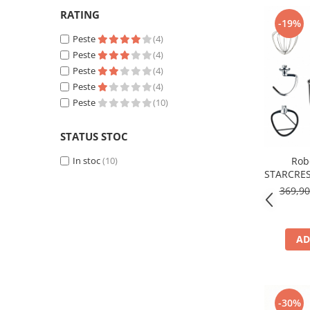
RATING
-19%
Peste
(4)
Peste
(4)
Peste
(4)
Peste
(4)
Peste
(10)
STATUS STOC
In stoc
(10)
Rob
STARCRES
W, Bol 4.
369,9
10 Vit
AD
-30%