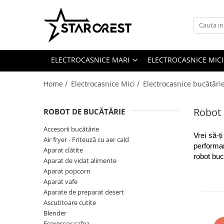
Electrocasnice Mari
Electrocasnice Mici
Ingrijire personală
Aparate frigorifice
Electrocasnice bucătărie
Ingrijire personală
ELECTROCASNICE MARI
ELECTROCASNICE MICI
Combină frigorifică
Accesorii bucătărie
Aparate & Accesorii ingrijire
personala
Congelator
Aparat clătite
Home /
Electrocasnice Mici /
Electrocasnice bucătări
Frigider
Aparat popcorn
Ladă frigorifică
Aparat vafe
Robot 
ROBOT DE BUCĂTĂRIE
Vitrină frigorifică
Aparat de vidat alimente
Accesorii bucătărie
Vitrină de vinuri
Role pungi vidat
Vrei să-ț
Air fryer - Friteuză cu aer cald
performan
Masini de spalat vase
Blendere & Tocatoare
Aparat clătite
robot buc
Espressor cafea
Aparat de vidat alimente
Hotă bucătărie
Aparat popcorn
Fierbător apă
Plită incorporabilă
Aparat vafe
Air fryer - Friteuză cu aer cald
Aparate de preparat desert
Cuptor electric
Grătar electric
Ascutitoare cutite
Cuptor cu microunde
Mașină de făcut gheață
Blender
Espressor cafea