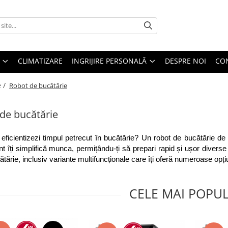
CLIMATIZARE
INGRIJIRE PERSONALĂ
DESPRE NOI
CO
e /
Robot de bucătărie
de bucătărie
i eficientizezi timpul petrecut în bucătărie? Un robot de bucătărie de 
t îți simplifică munca, permițându-ți să prepari rapid și ușor divers
ătărie, inclusiv variante multifuncționale care îți oferă numeroase opțiu
CELE MAI POPU