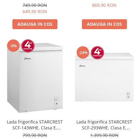
Capacitate 198L, Sistem
Capacitate 99L, Sistem
869,90 RON
749,90 RON
convertibil - functie frigider,
convertibil - functie frigider,
649,90 RON
Termostat reglabil, Alb
Termostat reglabil, Alb
ADAUGA IN COS
ADAUGA IN COS
-6%
-24%
Lada frigorifica STARCREST
Lada frigorifica STARCREST
SCF-293WHE, Clasa E,
SCF-143WHE, Clasa E,
Capacitate 293L, Sistem
Capacitate 143L, Sistem
1.399,90 RON
799,90 RON