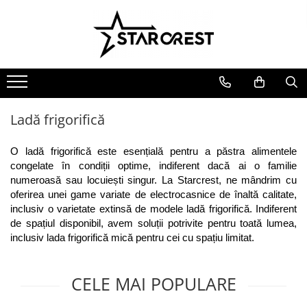
Electrocasnice Mari
Electrocasnice Mici
Ingrijire personală
Aparate frigorifice
Electrocasnice bucătărie
Ingrijire personală
Combină frigorifică
Accesorii bucătărie
Aparate & Accesorii ingrijire
personala
Congelator
Aparat clătite
Ladă frigorifică
Frigider
Aparat popcorn
Ladă frigorifică
Aparat vafe
O ladă frigorifică este esențială pentru a păstra alimentele 
Vitrină frigorifică
Aparat de vidat alimente
congelate în condiții optime, indiferent dacă ai o familie 
numeroasă sau locuiești singur. La Starcrest, ne mândrim cu 
Vitrină de vinuri
Role pungi vidat
oferirea unei game variate de electrocasnice de înaltă calitate, 
Masini de spalat vase
Blendere & Tocatoare
inclusiv o varietate extinsă de modele ladă frigorifică. Indiferent 
Espressor cafea
Hotă bucătărie
de spațiul disponibil, avem soluții potrivite pentru toată lumea, 
Fierbător apă
inclusiv lada frigorifică mică pentru cei cu spațiu limitat.
Plită incorporabilă
Air fryer - Friteuză cu aer cald
Cuptor electric
Grătar electric
CELE MAI POPULARE
Cuptor cu microunde
Mașină de făcut gheață