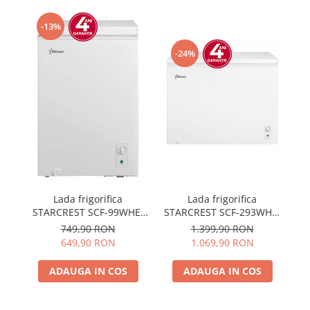
Prăjitor de pâine
Robot de bucătărie
-13%
Sandwich maker
-24%
Fier de călcat
Dispozitive smart home
Lada frigorifica
Lada frigorifica
STARCREST SCF-293WHE,
ST
STARCREST SCF-99WHE,
Clasa E, Capacitate 293L,
Cl
Clasa E, Capacitate 99L,
1.399,90 RON
749,90 RON
Sistem convertibil -
Sistem convertibil -
1.069,90 RON
649,90 RON
functie frigider,
functie frigider,
Termostat reglabil, Alb
T
Termostat reglabil, Alb
ADAUGA IN COS
ADAUGA IN COS