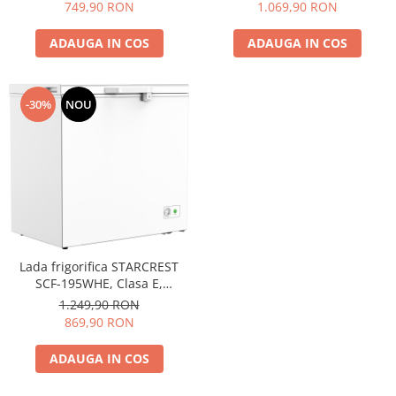
convertibil - functie frigider,
convertibil - functie frigider,
1.069,90 RON
749,90 RON
Termostat reglabil, Alb
Termostat reglabil, Alb
ADAUGA IN COS
ADAUGA IN COS
-30%
NOU
Lada frigorifica STARCREST
SCF-195WHE, Clasa E,
Capacitate 195L, Sistem
1.249,90 RON
convertibil - functie frigider,
869,90 RON
Termostat reglabil, Alb
ADAUGA IN COS