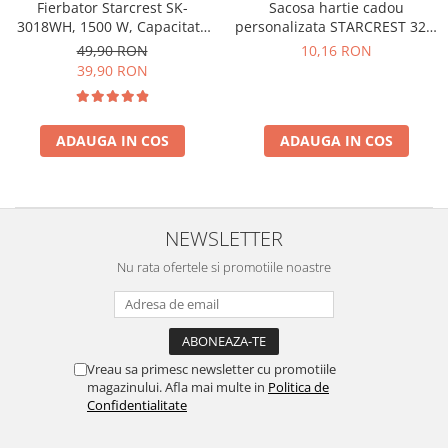
Fierbator Starcrest SK-
Sacosa hartie cadou
3018WH, 1500 W, Capacitate
personalizata STARCREST 32 x
1.8 L, Oprire automata, Alb
12 x 41 cm
49,90 RON
10,16 RON
39,90 RON
ADAUGA IN COS
ADAUGA IN COS
NEWSLETTER
Nu rata ofertele si promotiile noastre
Vreau sa primesc newsletter cu promotiile
magazinului. Afla mai multe in
Politica de
Confidentialitate