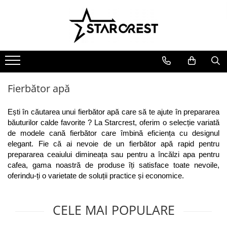
Electrocasnice Mari
Electrocasnice Mici
Ingrijire personală
Aparate frigorifice
Electrocasnice bucătărie
Ingrijire personală
Combină frigorifică
Accesorii bucătărie
Aparate & Accesorii ingrijire
personala
Congelator
Aparat clătite
Fierbător apă
Frigider
Aparat popcorn
Ladă frigorifică
Aparat vafe
Ești în căutarea unui fierbător apă care să te ajute în prepararea 
Vitrină frigorifică
Aparat de vidat alimente
băuturilor calde favorite ? La Starcrest, oferim o selecție variată 
de modele cană fierbător care îmbină eficiența cu designul 
Vitrină de vinuri
Role pungi vidat
elegant. Fie că ai nevoie de un fierbător apă rapid pentru 
Masini de spalat vase
Blendere & Tocatoare
prepararea ceaiului dimineața sau pentru a încălzi apa pentru 
Espressor cafea
Hotă bucătărie
cafea, gama noastră de produse îți satisface toate nevoile, 
Fierbător apă
oferindu-ți o varietate de soluții practice și economice.
Plită incorporabilă
Air fryer - Friteuză cu aer cald
Cuptor electric
Grătar electric
CELE MAI POPULARE
Cuptor cu microunde
Mașină de făcut gheață