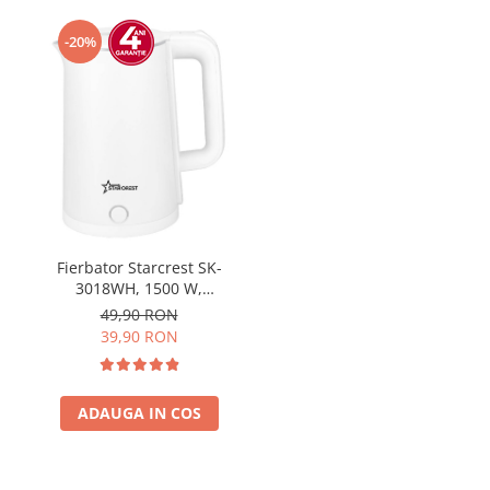
Prăjitor de pâine
Robot de bucătărie
-20%
Sandwich maker
Fier de călcat
Dispozitive smart home
Fierbator Starcrest SK-
3018WH, 1500 W,
Capacitate 1.8 L, Oprire
49,90 RON
automata, Alb
39,90 RON
ADAUGA IN COS