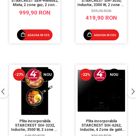
STARCREST SEH-HM6042,
STARCREST SIH-3030,
Mixta, 2 zone gaz, 2 zone
Inductie, 3300 W, 2 zone de
vitroceramice, Aprindere
gatit, 9 trepte de putere,
599,90 RON
999,90 RON
electrica, Sticla neagra
Touch control, Timer, Sticla
419,90 RON
Neagra
ADAUGA IN COS
ADAUGA IN COS
-27%
NOU
-22%
NOU
Plita incorporabila
Plita incorporabila
STARCREST SIH-3232,
STARCREST SIH-6262,
Inductie, 3500 W, 2 zone de
Inductie, 4 Zone de gatit,
gatit, 9 trepte de putere,
Slider Touch Control,
549,90 RON
899,90 RON