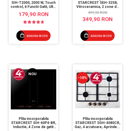
SIH-T2000, 2000 W, Touch
STARCREST SEH-32S8,
control, 6 Functii Gatit, Ultra
Vitroceramica, 2 zone de
Slim Design
gatit, 9 trepte de putere,
499,90 RON
179,90 RON
3200 W, Touch control,
349,90 RON
Timer, Sticla Neagra
ADAUGA IN COS
ADAUGA IN COS
NOU
-10%
Plita incorporabila
Plita incorporabila
STARCREST SGH-4080CR,
STARCREST SIH-60P4-BR,
Gaz, 4 arzatoare, Aprindere
Inductie, 4 Zone de gatit,