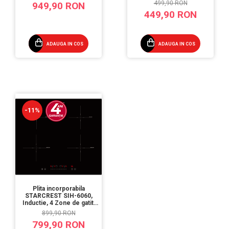
electrica, Gratare fonta,
Slider Touch Control,
499,90 RON
949,90 RON
Design Retro, Bej
Booster, Functie Bridge,
449,90 RON
Timer, Sticla Neagra
ADAUGA IN COS
ADAUGA IN COS
-11%
Plita incorporabila
STARCREST SIH-6060,
Inductie, 4 Zone de gatit,
Touch Control, Booster,
899,90 RON
Timer, Sticla Neagra
799,90 RON