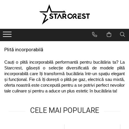
Electrocasnice Mari
Electrocasnice Mici
Ingrijire personală
Aparate frigorifice
Electrocasnice bucătărie
Ingrijire personală
Combină frigorifică
Accesorii bucătărie
Aparate & Accesorii ingrijire
personala
Congelator
Aparat clătite
Plită incorporabilă
Frigider
Aparat popcorn
Cauți o plită incorporabilă performantă pentru bucătăria ta? La 
Ladă frigorifică
Aparat vafe
Starcrest, găsești o selecție diversificată de modele plită 
Vitrină frigorifică
Aparat de vidat alimente
incorporabilă care îți transformă bucătăria într-un spațiu elegant 
Vitrină de vinuri
Role pungi vidat
și funcțional. Fie că îți dorești o plită pe gaz, electrică sau mixtă, 
Masini de spalat vase
Blendere & Tocatoare
oferta noastră este concepută pentru a se potrivi perfect nevoilor 
tale culinare și pentru a aduce un plus estetic în bucătăria ta!
Espressor cafea
Hotă bucătărie
Fierbător apă
Plită incorporabilă
Air fryer - Friteuză cu aer cald
CELE MAI POPULARE
Cuptor electric
Grătar electric
Cuptor cu microunde
Mașină de făcut gheață