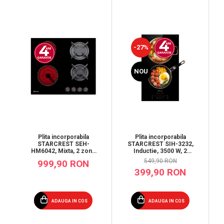
Prăjitor de pâine
Robot de bucătărie
Sandwich maker
Fier de călcat
-27%
Dispozitive smart home
NOU
Plita incorporabila
Plita incorporabila
STARCREST SIH-3232,
STARCREST SEH-
Inductie, 3500 W, 2
HM6042, Mixta, 2 zone
zone de gatit, 9 trepte
gaz, 2 zone
549,90 RON
999,90 RON
de putere, Touch
vitroceramice,
399,90 RON
control, Timer, Sticla
Aprindere electrica,
Neagra Kanger
Sticla neagra
ADAUGA IN COS
ADAUGA IN COS