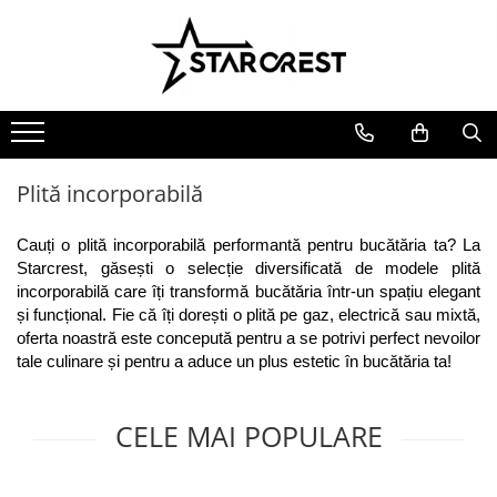
Electrocasnice Mari
Electrocasnice Mici
Ingrijire personală
Aparate frigorifice
Electrocasnice bucătărie
Ingrijire personală
Combină frigorifică
Accesorii bucătărie
Aparate & Accesorii ingrijire
personala
Congelator
Aparat clătite
Plită incorporabilă
Frigider
Aparat popcorn
Ladă frigorifică
Aparat vafe
Cauți o plită incorporabilă performantă pentru bucătăria ta? La 
Vitrină frigorifică
Aparat de vidat alimente
Starcrest, găsești o selecție diversificată de modele plită 
incorporabilă care îți transformă bucătăria într-un spațiu elegant 
Vitrină de vinuri
Role pungi vidat
și funcțional. Fie că îți dorești o plită pe gaz, electrică sau mixtă, 
Masini de spalat vase
Blendere & Tocatoare
oferta noastră este concepută pentru a se potrivi perfect nevoilor 
Espressor cafea
Hotă bucătărie
tale culinare și pentru a aduce un plus estetic în bucătăria ta!
Fierbător apă
Plită incorporabilă
Air fryer - Friteuză cu aer cald
CELE MAI POPULARE
Cuptor electric
Grătar electric
Cuptor cu microunde
Mașină de făcut gheață