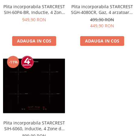
Plita incorporabila STARCREST
Plita incorporabila STARCREST
SGH-4080CR, Gaz, 4 arzatoare,
SIH-60P4-BR, Inductie, 4 Zone
Aprindere electrica, Gratare
de gatit, Slider Touch Control,
499,90 RON
949,90 RON
fonta, Design Retro, Bej
Booster, Functie Bridge,
449,90 RON
Timer, Sticla Neagra
ADAUGA IN COS
ADAUGA IN COS
-11%
Plita incorporabila STARCREST
SIH-6060, Inductie, 4 Zone de
gatit, Touch Control, Booster,
899,90 RON