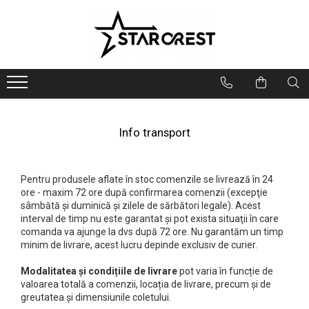
Electrocasnice Mari
Electrocasnice Mici
Ingrijire personală
Aparate frigorifice
Electrocasnice bucătărie
Ingrijire personală
Combină frigorifică
Accesorii bucătărie
Aparate & Accesorii ingrijire
personala
Congelator
Aparat clătite
Info transport
Frigider
Aparat popcorn
Ladă frigorifică
Aparat vafe
Vitrină frigorifică
Aparat de vidat alimente
Pentru produsele aflate în stoc comenzile se livrează în 24
Vitrină de vinuri
Role pungi vidat
ore - maxim 72 ore după confirmarea comenzii (excepţie
Masini de spalat vase
Blendere & Tocatoare
sâmbătă şi duminică şi zilele de sărbători legale). Acest
interval de timp nu este garantat şi pot exista situaţii în care
Espressor cafea
Hotă bucătărie
comanda va ajunge la dvs după 72 ore. Nu garantăm un timp
Fierbător apă
minim de livrare, acest lucru depinde exclusiv de curier.
Plită incorporabilă
Air fryer - Friteuză cu aer cald
Cuptor electric
Modalitatea și condițiile de livrare
pot varia în funcție de
Grătar electric
valoarea totală a comenzii, locația de livrare, precum și de
Cuptor cu microunde
Mașină de făcut gheață
greutatea și dimensiunile coletului.