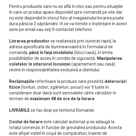
Prăjitor de pâine
Pentru produsele care nu se află în stoc sau pentru situaţiile
Robot de bucătărie
în care un produs apare disponibil spre comandă pe site dar
Sandwich maker
nu este disponibil în stocul fizic al magazinului livrarea poate
dura până la 2 săptămâni. Vi se va trimite o înştiinţare în acest
Fier de călcat
sens pe email sau veţi fi contactat telefonic.
Dispozitive smart home
Livrarea produselor
se realizează prin curierat rapid, la
adresa specificată de dumneavoastră în formularul de
comandă,
până în fața imobilului
(bloc/casă), în limita
posibilităților de acces în condiții de siguranță.
Manipularea
coletelor în interiorul locuinței
(apartament sau casă)
revine în responsabilitatea exclusivă a clientului.
Reclamațiile
referitoare la produse care prezintă
deteriorări
fizice
(lovituri, ciobiri, zgârieturi, șocuri) vor fi luate în
considerare doar dacă sunt semnalate către vânzător în
termen de
maximum 48 de ore de la livrare
.
LIVRARILE
se fac doar pe teritoriul Romaniei.
Costul de livrare
este calculat automat și se adaugă la
totalul comenzii, în funcție de greutatea produsului. Acesta
este afișat vizibil în coșul de cumpărături, înainte de