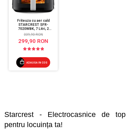
Friteuza cu aer cald
STARCREST SFR-
7020WBK, 7 Litri, 2
Elemente incalzire
339,90 RON
superioara / inferioara,
299,90 RON
2000 W, Termostat 80 - 200
°C, 12 programe
predefinite, Negru
ADAUGA IN COS
Starcrest - Electrocasnice de top 
pentru locuința ta! 