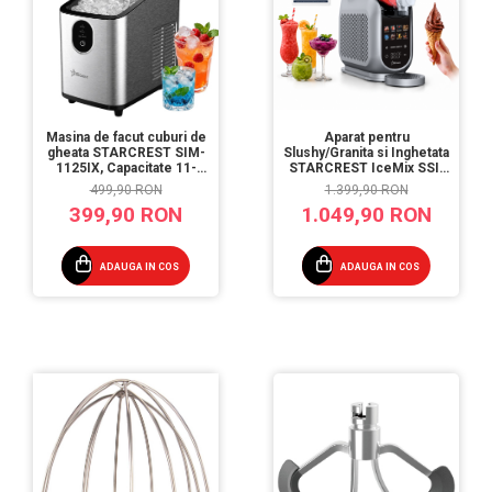
Masina de facut cuburi de
Aparat pentru
gheata STARCREST SIM-
Slushy/Granita si Inghetata
1125IX, Capacitate 11-
STARCREST IceMix SSI-
12Kg/24h, Cos gheata
2518PRO, 2.5L, Panou de
499,90 RON
1.399,90 RON
detasabil, Rezervor apa 0.8
control tactil, 8 Programe,
399,90 RON
1.049,90 RON
l, Inox
Carte retete, Gri/Negru
ADAUGA IN COS
ADAUGA IN COS