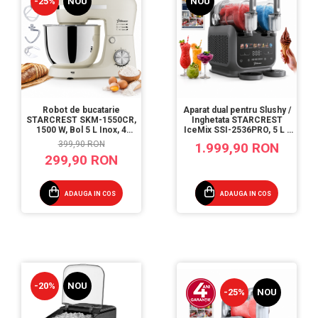
-25%
NOU
NOU
Robot de bucatarie
Aparat dual pentru Slushy /
STARCREST SKM-1550CR,
Inghetata STARCREST
1500 W, Bol 5 L Inox, 4
IceMix SSI-2536PRO, 5 L (
Accesorii, 10 Viteze +
2 x 2.5 L), Panou de control
399,90 RON
1.999,90 RON
Pulse, Crem
tactil, 8 Programe,
299,90 RON
Gri/Negru
ADAUGA IN COS
ADAUGA IN COS
-20%
NOU
-25%
NOU