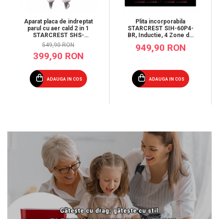
Aparat placa de indreptat
Plita incorporabila
parul cu aer cald 2 in 1
STARCREST SIH-60P4-
STARCREST SHS-
BR, Inductie, 4 Zone de
1300PK, 1300 W, Uscare
gatit, Slider Touch
549,90 RON
949,90 RON
si indreptare, Afisaj LCD,
Control, Booster, Functie
399,90 RON
Tehnologie cu ioni
Bridge, Timer, Sticla
negativi, 5 Moduri de
Neagra
temperatura, 3 Viteze,
Roz
ADAUGA IN COS
ADAUGA IN COS