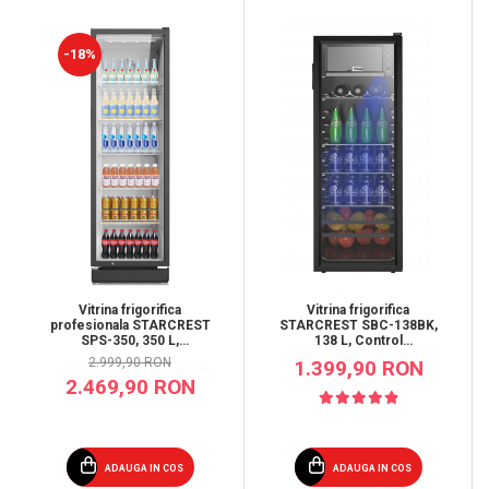
-18%
Vitrina frigorifica
Vitrina frigorifica
profesionala STARCREST
STARCREST SBC-138BK,
SPS-350, 350 L,
138 L, Control
Termostat reglabil,
temperatura, Usa sticla, H
2.999,90 RON
1.399,90 RON
Iluminare LED, H 194.5
125 cm, Negru
2.469,90 RON
cm, Negru
ADAUGA IN COS
ADAUGA IN COS