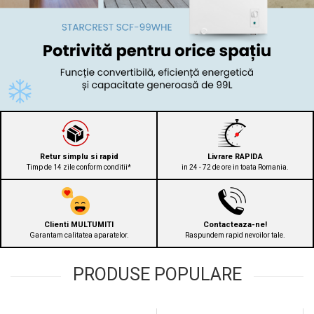
Prăjitor de pâine
Robot de bucătărie
Sandwich maker
Fier de călcat
Dispozitive smart home
Retur simplu si rapid
Livrare RAPIDA
Timp de 14 zile conform conditii*
in 24 - 72 de ore in toata Romania.
Clienti MULTUMITI
Contacteaza-ne!
Garantam calitatea aparatelor.
Raspundem rapid nevoilor tale.
PRODUSE POPULARE