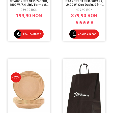
STARCREST SFR-7400BK,
STARCREST SFR-9024BK,
1800 W, 7.4 Litri, Termostat
2400 W, Cos Dublu, 9 litri,
80 - 200 °C, 9 programe
Termostat 80 - 200 °C, 12
269,90 RON
499,90 RON
predefinite, Negru
programe, Negru
199,90 RON
379,90 RON
ADAUGA IN COS
ADAUGA IN COS
-70%