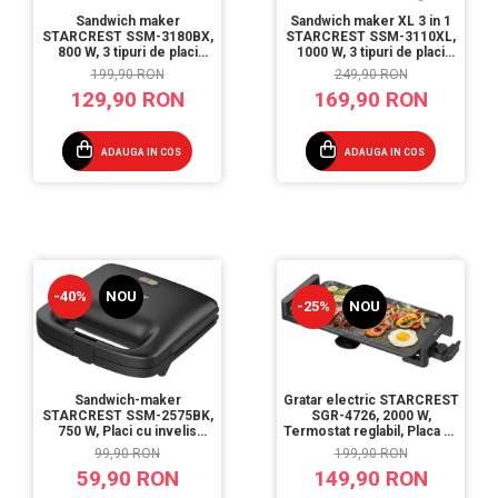
Sandwich maker
Sandwich maker XL 3 in 1
STARCREST SSM-3180BX,
STARCREST SSM-3110XL,
800 W, 3 tipuri de placi
1000 W, 3 tipuri de placi
detasabile cu invelis
detasabile cu invelis
199,90 RON
249,90 RON
ceramic: grill / sandwich
ceramic: grill / sandwich
129,90 RON
169,90 RON
triunghi / vafe, Dimensiune
triunghi / vafe, Dimensiune
placi 21.6 x 12 cm,
placi 23 x 13 cm,
Negru/Inox
Negru/Inox
ADAUGA IN COS
ADAUGA IN COS
-40%
NOU
-25%
NOU
Sandwich-maker
Gratar electric STARCREST
STARCREST SSM-2575BK,
SGR-4726, 2000 W,
750 W, Placi cu invelis
Termostat reglabil, Placa cu
ceramic antiaderent,
invelis ceramic tip
99,90 RON
199,90 RON
Dimensiune placi 23 x 14.5
grill/neted, Suprafata de
59,90 RON
149,90 RON
cm, Negru
gatire 47 x 26.5 cm,
Negru/Inox