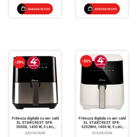
ADAUGA IN COS
ADAUGA IN COS
-32%
-29%
Friteuza digitala cu aer cald
Friteuza digitala cu aer cald
XL STARCREST SFR-
XL STARCREST SFR-
5050X, 1450 W, 5 Litri,
5252WH, 1450 W, 5 Litri,
Termostat 80 - 200 °C, 8
Termostat 80 - 200 °C, 8
239,90 RON
219,90 RON
programe predefinite,
programe predefinite, Alb