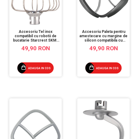
Accesoriu Tel inox
Accesoriu Paleta pentru
compatibil cu robotii de
amestecare cu margine de
bucatarie Starcrest SKM-
silicon compatibila cu
1500BK / SKM-1500RD
robotii de bucatarie
49,90 RON
49,90 RON
Starcrest SKM-1500BK /
SKM-1500RD
ADAUGA IN COS
ADAUGA IN COS