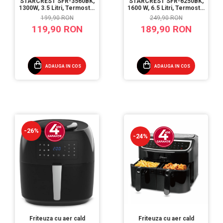
STARCREST SFR-3560BK,
STARCREST SFR-6250BK,
1300W, 3.5 Litri, Termostat
1600 W, 6.5 Litri, Termostat
80 - 200 °C, 6 programe
80 - 200 °C, 10 programe
199,90 RON
249,90 RON
predefinite, Negru
predefinite, Negru
119,90 RON
189,90 RON
ADAUGA IN COS
ADAUGA IN COS
-26%
-24%
Friteuza cu aer cald
Friteuza cu aer cald