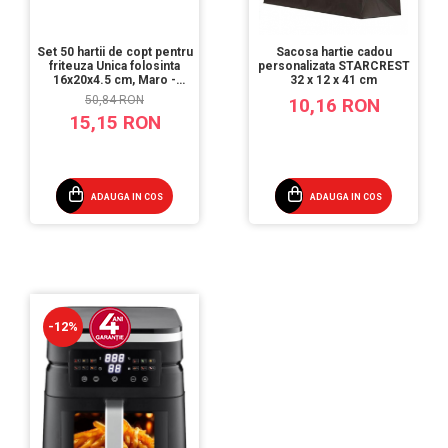
Set 50 hartii de copt pentru
Sacosa hartie cadou
friteuza Unica folosinta
personalizata STARCREST
16x20x4.5 cm, Maro -
32 x 12 x 41 cm
STARCREST
50,84 RON
10,16 RON
15,15 RON
ADAUGA IN COS
ADAUGA IN COS
-12%