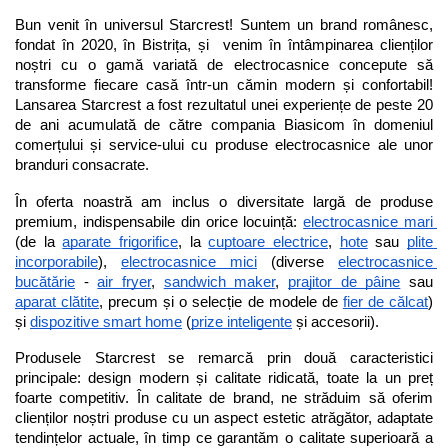
Bun venit în universul Starcrest! Suntem un brand românesc, 
fondat în 2020, în Bistrița, și  venim în întâmpinarea clienților 
noștri cu o gamă variată de electrocasnice concepute să 
transforme fiecare casă într-un cămin modern și confortabil! 
Lansarea Starcrest a fost rezultatul unei experiențe de peste 20 
de ani acumulată de către compania Biasicom în domeniul 
comerțului și service-ului cu produse electrocasnice ale unor 
branduri consacrate.
În oferta noastră am inclus o diversitate largă de produse 
premium, indispensabile din orice locuință: 
electrocasnice mari 
(de la 
aparate frigorifice
, la 
cuptoare electrice
, 
hote
 sau 
plite 
incorporabile
), 
electrocasnice mici
 (diverse 
electrocasnice 
bucătărie
 - 
air fryer
, 
sandwich maker
, 
prajitor de pâine
 sau 
aparat clătite
, precum și o selecție de modele de 
fier de călcat
) 
și 
dispozitive smart home
 (
prize inteligente
 și accesorii).
Produsele Starcrest se remarcă prin două caracteristici 
principale: design modern și calitate ridicată, toate la un preț 
foarte competitiv. În calitate de brand, ne străduim să oferim 
clienților noștri produse cu un aspect estetic atrăgător, adaptate 
tendințelor actuale, în timp ce garantăm o calitate superioară a 