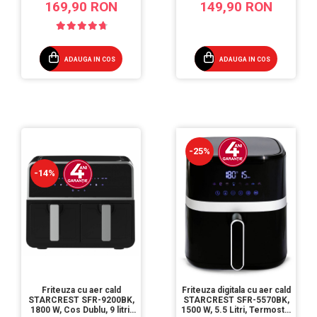
169,90 RON
149,90 RON
Negru
ADAUGA IN COS
ADAUGA IN COS
-25%
-14%
Friteuza cu aer cald
Friteuza digitala cu aer cald
STARCREST SFR-9200BK,
STARCREST SFR-5570BK,
1800 W, Cos Dublu, 9 litri,
1500 W, 5.5 Litri, Termostat