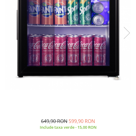
Prăjitor de pâine
Robot de bucătărie
Sandwich maker
Fier de călcat
Dispozitive smart home
649,90 RON
599,90 RON
Include taxa verde - 15,00 RON