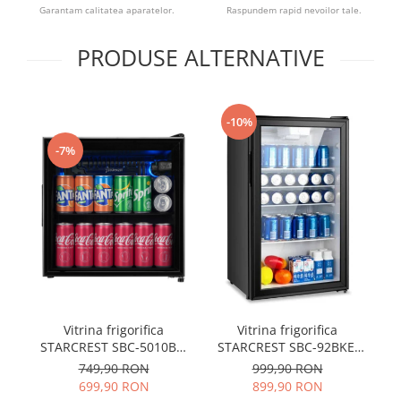
Garantam calitatea aparatelor.
Raspundem rapid nevoilor tale.
PRODUSE ALTERNATIVE
-10%
-7%
Vitrina frigorifica
Vitrina frigorifica
STARCREST SBC-5010BK,
S
STARCREST SBC-92BKE,
46 L, Control
93 L, Control
749,90 RON
999,90 RON
temperatura, Usa sticla,
te
temperatura, Usa sticla,
699,90 RON
899,90 RON
H 48.8 cm, Negru
H 83.2 cm, Negru