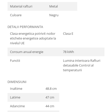
Material rafturi
Metal
Culoare
Negru
DETALII PERFORMANTA
Clasa energetica potrivit noilor
Clasa E
etichete energetice adoptate la
nivelul UE
Consum anual energie
78 kWh
Functii
Lumina interioara Rafturi
detasabile Control al
temperaturii
DIMENSIUNI
Inaltime
48.8 cm
Latime
47 cm
Adancime
44 cm