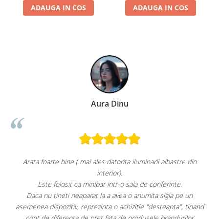
ADAUGA IN COS
ADAUGA IN COS
 Dinu
Paula Chir
atorita iluminarii albastre din
Super!
ior).
Aspect foarte p
ntr-o sala de conferinte.
Răcește foarte bine p
a avea o anumita sigla pe un
Faptul că grătarul metalic se poate p
 o achizitie "desteapta", tinand
este, după părerea mea, un avantaj. 
ata de produsele brandurilor
pe ușă. Am atașat f