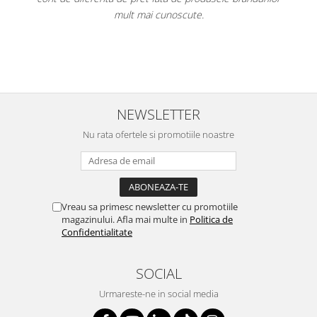
cunoscute.
Per total cred că este un "best bu
având cel mai mic preț dint
NEWSLETTER
Nu rata ofertele si promotiile noastre
Vreau sa primesc newsletter cu promotiile
magazinului. Afla mai multe in
Politica de
Confidentialitate
SOCIAL
Urmareste-ne in social media