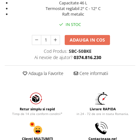
Capacitate 46 L
Termostat reglabil 2° C - 12° C
Raft metalic
IN STOC
ADAUGA IN COS
Cod Produs:
SBC-50BKE
Ai nevoie de ajutor?
0374.816.230
Adauga la Favorite
Cere informatii
Retur simplu si rapid
Livrare RAPIDA
Timp de 14 zile conform conditii*
in 24 - 72 de ore in toata Romania.
Clienti MULTUMITI
Contacteaza-ne!