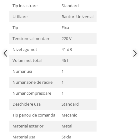
Tip incastrare
Standard
Utilizare
Bauturi Universal
Tip
Fixa
Tensiune alimentare
220 V
Nivel zgomot
41 dB
Volum net total
46 l
Numar usi
1
Numar zone de racire
1
Numar compresoare
1
Deschidere usa
Standard
Tip panou de comanda
Mecanic
Material exterior
Metal
Material usa
Sticla