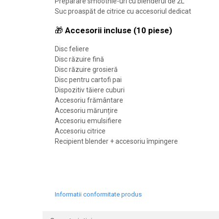
Preparare smoothie-uri cu blenderul de 2L
Suc proaspăt de citrice cu accesoriul dedicat
🎁
Accesorii incluse (10 piese)
Disc feliere
Disc răzuire fină
Disc răzuire grosieră
Disc pentru cartofi pai
Dispozitiv tăiere cuburi
Accesoriu frământare
Accesoriu mărunțire
Accesoriu emulsifiere
Accesoriu citrice
Recipient blender + accesoriu împingere
Informatii conformitate produs