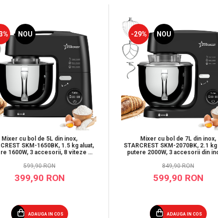
3%
NOU
-29%
NOU
Mixer cu bol de 5L din inox,
Mixer cu bol de 7L din inox,
CREST SKM-1650BK, 1.5 kg aluat,
STARCREST SKM-2070BK, 2.1 kg a
re 1600W, 3 accesorii, 8 viteze +
putere 2000W, 3 accesorii din in
Turbo, Negru
viteze + Turbo, Negru
599,90 RON
849,90 RON
399,90 RON
599,90 RON
ADAUGA IN COS
ADAUGA IN COS