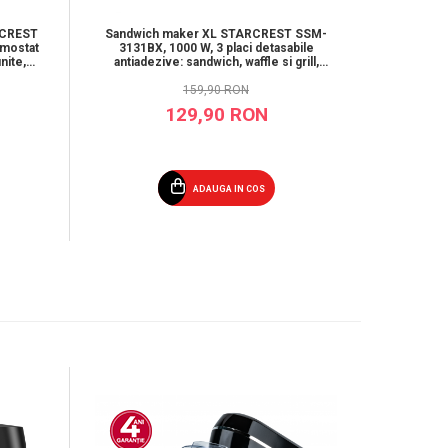
ARCREST
Sandwich maker XL STARCREST SSM-
Aparat p
rmostat
3131BX, 1000 W, 3 placi detasabile
WM-10
nite,
antiadezive: sandwich, waffle si grill,
antiader
Dark Inox
159,90 RON
129,90 RON
ADAUGA IN COS