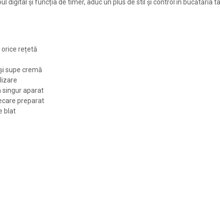
 digital și funcția de timer, aduc un plus de stil și control în bucătăria ta
orice rețetă
 și supe cremă
ilizare
n singur aparat
ecare preparat
e blat