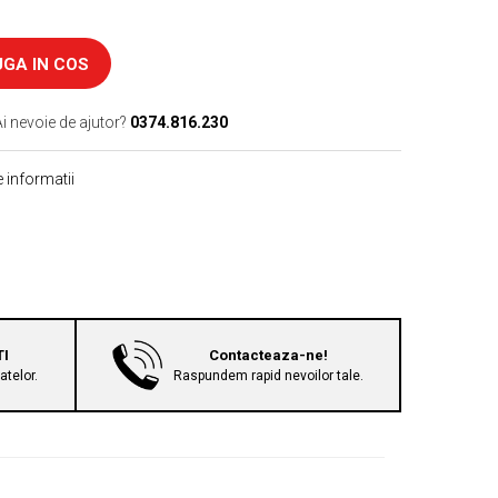
GA IN COS
i nevoie de ajutor?
0374.816.230
 informatii
TI
Contacteaza-ne!
telor.
Raspundem rapid nevoilor tale.