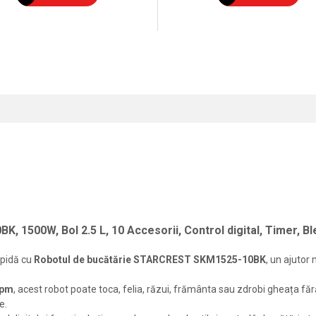
1500W, Bol 2.5 L, 10 Accesorii, Control digital, Timer, Bl
apidă cu
Robotul de bucătărie STARCREST SKM1525-10BK
, un ajutor
rpm
, acest robot poate toca, felia, răzui, frământa sau zdrobi gheața fără
e.