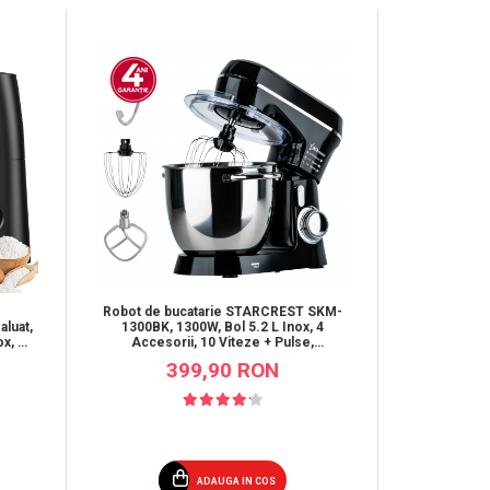
-13%
Robot de bucatarie STARCREST SKM-
Robot de
1300BK, 1300W, Bol 5.2 L Inox, 4
luat,
STARCREST 
Accesorii, 10 Viteze + Pulse,
ox, 8
10 L Inox
Angrenaje metalice, Negru
Pulse, A
399,90 RON
6
ADAUGA IN COS