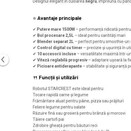
Designul elegant în culoarea
negru
, împreună cu panoul
⭐
Avantaje principale
Putere mare 1500W
– performanță ridicată pentru 
✔
✔
Bol procesare 2,5L
– ideal pentru cantități mari
✔
Blender separat 2L
– perfect pentru smoothie-uri
✔
Control digital cu timer
– precizie și ușurință în ut
✔
10 accesorii incluse
– versatilitate maximă într-u
✔
Viteză reglabilă progresiv
– adaptare ușoară la fi
✔
Picioare antiderapante
– stabilitate și siguranță p
🍴
Funcții și utilizări
Robotul STARCREST este ideal pentru:
Tocare rapidă carne și legume
Frământare aluat pentru pâine, pizza sau prăjituri
Feliere legume pentru salate
Răzuire fină sau grosieră pentru brânză și morcovi
Tăiere cartofi pai
Zdrobire gheață pentru băuturi reci