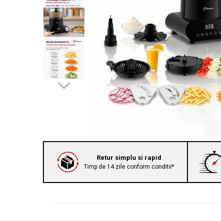
Prăjitor de pâine
Robot de bucătărie
Sandwich maker
Fier de călcat
Dispozitive smart home
Retur simplu si rapid
Timp de 14 zile conform conditii*