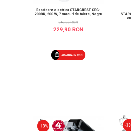
Razatoare electrica STARCREST SEG-
200BK, 200 W, 7 moduri de taiere, Negru
STARC
cu
349,90 RON
ajusta
de gat
229,90 RON
ADAUGA IN COS
-3
-13%