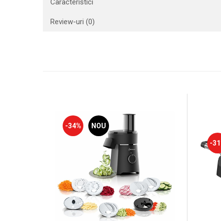
Caracteristici
Review-uri
(0)
-34%
NOU
-3