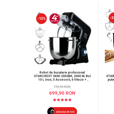
-3
-13%
Robot de bucatarie profesional
STARCREST SKM-2002BK, 2000 W, Bol
STAR
10 L Inox, 5 Accesorii, 6 Viteze +
pute
Pulse, Angrenaje metalice, Negru
799,90 RON
699,90 RON
ADAUGA IN COS