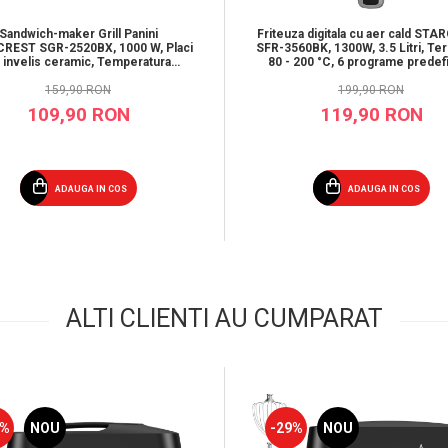
Sandwich-maker Grill Panini
Friteuza digitala cu aer cald ST
REST SGR-2520BX, 1000 W, Placi
SFR-3560BK, 1300W, 3.5 Litri, Te
 invelis ceramic, Temperatura
80 - 200 °C, 6 programe predefi
bila, Deschidere la 180°, Suprafata
Negru
ire 23 x 14.5 cm, Spatula curatare,
159,90 RON
199,90 RON
Negru/Inox
109,90 RON
119,90 RON
ADAUGA IN COS
ADAUGA IN COS
ALTI CLIENTI AU CUMPARAT
3%
NOU
-29%
NOU