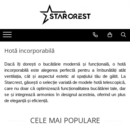
Electrocasnice Mari
Electrocasnice Mici
Ingrijire personală
Aparate frigorifice
Electrocasnice bucătărie
Ingrijire personală
Combină frigorifică
Accesorii bucătărie
Aparate & Accesorii ingrijire
personala
Congelator
Aparat clătite
Hotă incorporabilă
Frigider
Aparat popcorn
Ladă frigorifică
Aparat vafe
Dacă îți dorești o bucătărie modernă și funcțională, o hotă 
Vitrină frigorifică
Aparat de vidat alimente
incorporabilă este alegerea perfectă pentru a îmbunătăți atât 
ventilația, cât și aspectul estetic al spațiului tău de gătit. La 
Vitrină de vinuri
Role pungi vidat
Starcrest, găsești o selecție variată de modele hotă telescopică, 
Masini de spalat vase
Blendere & Tocatoare
care nu doar că optimizează funcționalitatea bucătăriei tale, dar 
Espressor cafea
Hotă bucătărie
se și integrează armonios în designul acesteia, oferind un plus 
Fierbător apă
de eleganță și eficiență.
Plită incorporabilă
Air fryer - Friteuză cu aer cald
Cuptor electric
Grătar electric
CELE MAI POPULARE
Cuptor cu microunde
Mașină de făcut gheață