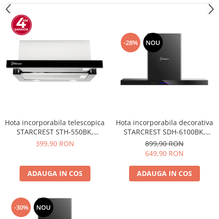
-28%
NOU
Hota incorporabila telescopica
Hota incorporabila decorativa
STARCREST STH-550BK,
STARCREST SDH-6100BK,
Putere de absorbtie 550 m3/h,
Putere de absorbtie 500 m3/h,
399,90 RON
899,90 RON
1 Motor, 2 Trepte putere, 60
Control touch, Iluminare LED,
649,90 RON
cm, Negru
Clasa A+, 60cm, Negru + Sticla
neagra
ADAUGA IN COS
ADAUGA IN COS
-30%
NOU