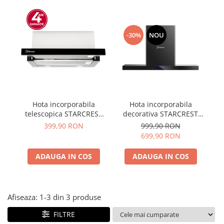
Prăjitor de pâine
Robot de bucătărie
Sandwich maker
-30%
NOU
Fier de călcat
Dispozitive smart home
Hota incorporabila
Hota incorporabila
telescopica STARCREST
decorativa STARCREST
d
STH-550BK, Putere de
SDH-9100BK, Putere de
S
399,90 RON
999,90 RON
absorbtie 550 m3/h, 1
absorbtie 500 m3/h,
699,90 RON
Motor, 2 Trepte putere,
Control touch, Iluminare
Co
60 cm, Negru
LED, Clasa A+, 90cm,
ADAUGA IN COS
ADAUGA IN COS
Negru + Sticla neagra
Afiseaza:
1-
3
din
3
produse
FILTRE