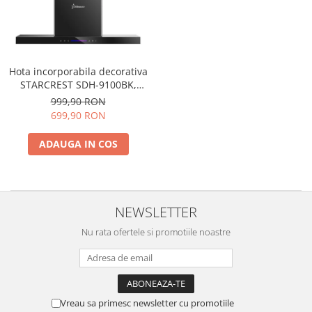
Hota incorporabila decorativa
STARCREST SDH-9100BK,
Putere de absorbtie 500 m3/h,
999,90 RON
Control touch, Iluminare LED,
699,90 RON
Clasa A+, 90cm, Negru + Sticla
neagra
ADAUGA IN COS
NEWSLETTER
Nu rata ofertele si promotiile noastre
Vreau sa primesc newsletter cu promotiile