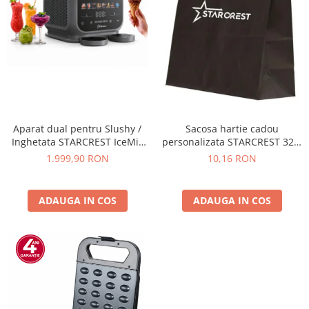
Aparat dual pentru Slushy /
Sacosa hartie cadou
Inghetata STARCREST IceMix
personalizata STARCREST 32 x
SSI-2536PRO, 5 L ( 2 x 2.5 L),
12 x 41 cm
1.999,90 RON
10,16 RON
Panou de control tactil, 8
Programe, Gri/Negru
ADAUGA IN COS
ADAUGA IN COS