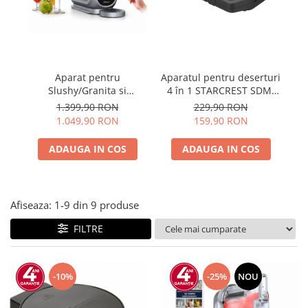
Prăjitor de pâine
Robot de bucătărie
Sandwich maker
Fier de călcat
Dispozitive smart home
Aparat pentru
Aparatul pentru deserturi
A
Slushy/Granita si
4 în 1 STARCREST SDM-
Inghetata STARCREST
4110BX, 800W, placi
1
1.399,90 RON
229,90 RON
IceMix SSI-2518PRO, 2.5L,
detasabile cu invelis
1.049,90 RON
159,90 RON
Panou de control tactil, 8
ceramic pentru vafe,
In
Programe, Carte retete,
nuci, gogosi si smile
ADAUGA IN COS
ADAUGA IN COS
Gri/Negru
sandwich, negru
Afiseaza:
1-
9
din
9
produse
FILTRE
-10%
-25%
NOU