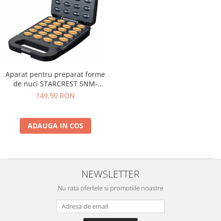
Aparat pentru preparat forme
de nuci STARCREST SNM-
4024BX, 24 forme, 1400W,
149,90 RON
Indicator luminos, Placi
antiaderente, Negru/Inox
ADAUGA IN COS
NEWSLETTER
Nu rata ofertele si promotiile noastre