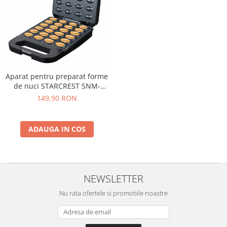
Aparat pentru preparat forme
de nuci STARCREST SNM-
4024BX, 24 forme, 1400W,
149,90 RON
Indicator luminos, Placi
antiaderente, Negru/Inox
ADAUGA IN COS
NEWSLETTER
Nu rata ofertele si promotiile noastre