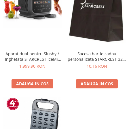
Aparat dual pentru Slushy /
Sacosa hartie cadou
Inghetata STARCREST IceMix
personalizata STARCREST 32 x
SSI-2536PRO, 5 L ( 2 x 2.5 L),
12 x 41 cm
1.999,90 RON
10,16 RON
Panou de control tactil, 8
Programe, Gri/Negru
ADAUGA IN COS
ADAUGA IN COS