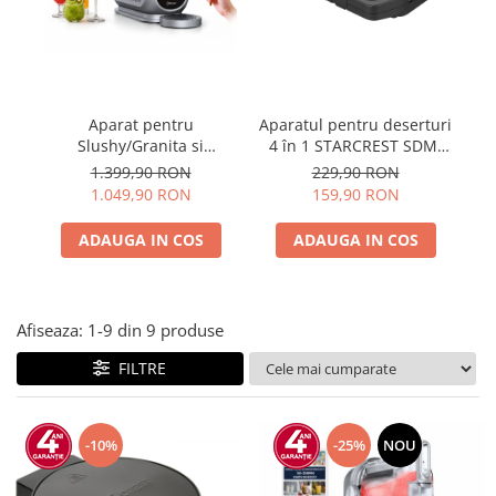
Prăjitor de pâine
Robot de bucătărie
Sandwich maker
Fier de călcat
Dispozitive smart home
Aparat pentru
Aparatul pentru deserturi
A
Slushy/Granita si
4 în 1 STARCREST SDM-
Inghetata STARCREST
4110BX, 800W, placi
1
1.399,90 RON
229,90 RON
IceMix SSI-2518PRO, 2.5L,
detasabile cu invelis
1.049,90 RON
159,90 RON
Panou de control tactil, 8
ceramic pentru vafe,
In
Programe, Carte retete,
nuci, gogosi si smile
ADAUGA IN COS
ADAUGA IN COS
Gri/Negru
sandwich, negru
Afiseaza:
1-
9
din
9
produse
FILTRE
-10%
-25%
NOU