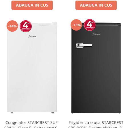
ADAUGA IN COS
ADAUGA IN COS
-15%
-14%
Congelator STARCREST SUF-
Frigider cu o usa STARCREST
63WH, Clasa E, Capacitate 63
SRF-86BK, Design Vintage, 85