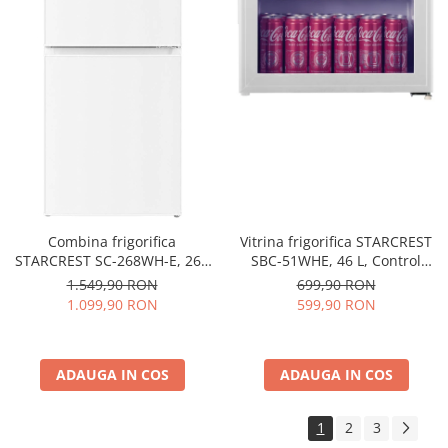
Combina frigorifica
Vitrina frigorifica STARCREST
STARCREST SC-268WH-E, 268
SBC-51WHE, 46 L, Control
L, Clasa E, Less Frost,
temperatura, Usa sticla, H
1.549,90 RON
699,90 RON
Termostat reglabil, Iluminare
48.8 cm, Alb
1.099,90 RON
599,90 RON
LED, Picioare ajustabile, Usi
reversibile, H 178 cm, Alb
ADAUGA IN COS
ADAUGA IN COS
1
2
3