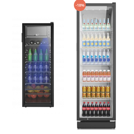
Prăjitor de pâine
-18%
Robot de bucătărie
Sandwich maker
Fier de călcat
Dispozitive smart home