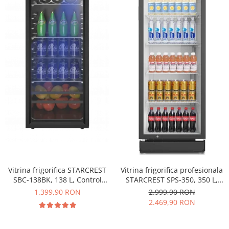
Vitrina frigorifica STARCREST
Vitrina frigorifica profesionala
SBC-138BK, 138 L, Control
STARCREST SPS-350, 350 L,
temperatura, Usa sticla, H 125
Termostat reglabil, Iluminare
1.399,90 RON
2.999,90 RON
cm, Negru
LED, H 194.5 cm, Negru
2.469,90 RON