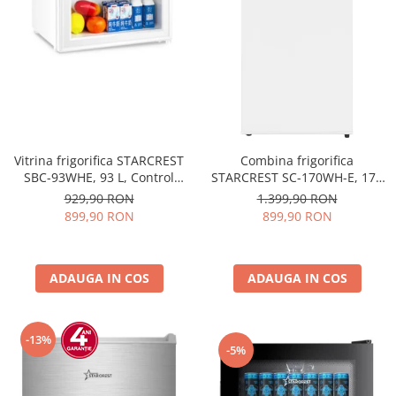
Vitrina frigorifica STARCREST
Combina frigorifica
SBC-93WHE, 93 L, Control
STARCREST SC-170WH-E, 170
temperatura, Usa sticla, H
L, Clasa E, Less Frost,
929,90 RON
1.399,90 RON
83.2 cm, Alb
Termostat reglabil, Iluminare
899,90 RON
899,90 RON
LED, Picioare ajustabile, Usi
reversibile, H 151.8 cm, Alb
ADAUGA IN COS
ADAUGA IN COS
-13%
-5%