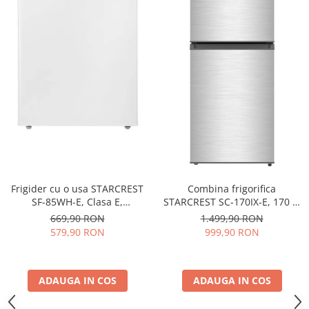
Frigider cu o usa STARCREST
Combina frigorifica
SF-85WH-E, Clasa E,
STARCREST SC-170IX-E, 170 L,
Capacitate 85L, Iluminare
Clasa E, Less Frost, Termostat
669,90 RON
1.499,90 RON
interioara, Compartiment
reglabil, Iluminare LED,
579,90 RON
999,90 RON
gheata, H 82 cm, Alb
Suprafata Inox antiamprenta,
Picioare ajustabile, Usi
reversibile, H 151.8 cm, Inox
ADAUGA IN COS
ADAUGA IN COS