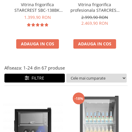
Vitrina frigorifica
Vitrina frigorifica
STARCREST SBC-138BK,
profesionala STARCREST
pr
138 L, Control
SPS-350, 350 L, Termostat
1.399,90 RON
2.999,90 RON
temperatura, Usa sticla,
reglabil, Iluminare LED, H
2.469,90 RON
H 125 cm, Negru
194.5 cm, Negru
I
ADAUGA IN COS
ADAUGA IN COS
Afiseaza:
1-
24
din
67
produse
FILTRE
-18%