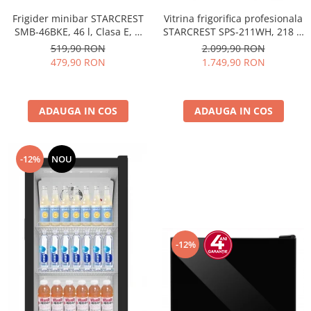
Frigider minibar STARCREST
Vitrina frigorifica profesionala
SMB-46BKE, 46 l, Clasa E, H
STARCREST SPS-211WH, 218 L,
49.5 cm, Negru
Termostat reglabil, Iluminare
519,90 RON
2.099,90 RON
LED, H 141 cm, Negru
479,90 RON
1.749,90 RON
ADAUGA IN COS
ADAUGA IN COS
-12%
NOU
-12%