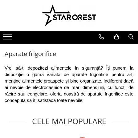
Electrocasnice Mari
Electrocasnice Mici
Ingrijire personală
Aparate frigorifice
Electrocasnice bucătărie
Ingrijire personală
Combină frigorifică
Accesorii bucătărie
Aparate & Accesorii ingrijire
personala
Congelator
Aparat clătite
Aparate frigorifice
Frigider
Aparat popcorn
Ladă frigorifică
Aparat vafe
Vrei să-ți depozitezi alimentele în siguranță? Îți punem la 
Vitrină frigorifică
Aparat de vidat alimente
dispoziție o gamă variată de aparate frigorifice pentru a-ți 
menține alimentele proaspete și bine organizate. Indiferent dacă 
Vitrină de vinuri
Role pungi vidat
ai nevoie de electrocasnice de mari dimensiuni, cu funcții de 
Masini de spalat vase
Blendere & Tocatoare
răcire sau congelare, oferta noastră de aparate frigorifice este 
Espressor cafea
Hotă bucătărie
concepută să îți satisfacă toate nevoile.
Fierbător apă
Plită incorporabilă
Air fryer - Friteuză cu aer cald
CELE MAI POPULARE
Cuptor electric
Grătar electric
Cuptor cu microunde
Mașină de făcut gheață