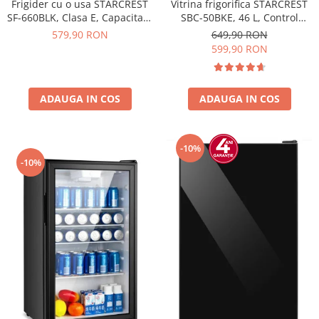
Vitrina frigorifica STARCREST
Frigider cu o usa STARCREST
SBC-50BKE, 46 L, Control
SF-660BLK, Clasa E, Capacitate
temperatura, Usa sticla, H
66 L, H 63 cm, Negru
649,90 RON
579,90 RON
48.8 cm, Negru
599,90 RON
ADAUGA IN COS
ADAUGA IN COS
-10%
-10%