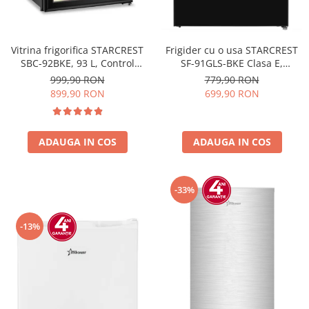
Vitrina frigorifica STARCREST
Frigider cu o usa STARCREST
SBC-92BKE, 93 L, Control
SF-91GLS-BKE Clasa E,
temperatura, Usa sticla, H
Capacitate 91L, Iluminare
999,90 RON
779,90 RON
83.2 cm, Negru
interioara, H 83 cm, Sticla
899,90 RON
699,90 RON
Neagra
ADAUGA IN COS
ADAUGA IN COS
-33%
-13%