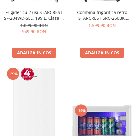
Frigider cu 2 usi STARCREST
Combina frigorifica retro
SF-204WD-SLE, 199 L, Clasa E,
STARCREST SRC-250BK,
Dozator Apa, Iluminare LED,
Design Vintage, Clasa E,
1.099,90 RON
1.599,90 RON
Termostat Ajustabil, Usi
Capacitate 250 L, Termostat
949,90 RON
reversibile, H 143 cm, Argintiu
reglabil, Iluminare LED, H
188.3 cm, Negru
ADAUGA IN COS
ADAUGA IN COS
-29%
-14%