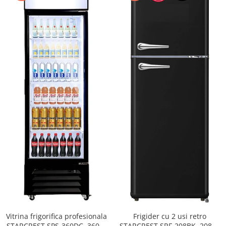
Vitrina frigorifica profesionala
Frigider cu 2 usi retro
STARCREST SPS-360DC, 360 L,
STARCREST SRF-208BK, 208 L,