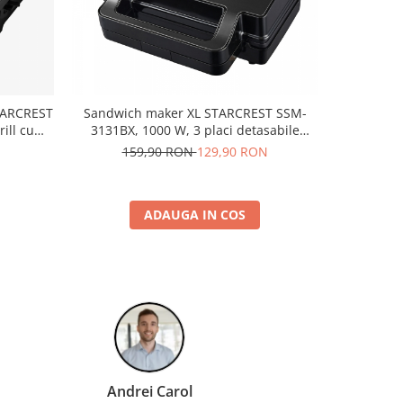
STARCREST
Sandwich maker XL STARCREST SSM-
Sandwich-m
ill cu
3131BX, 1000 W, 3 placi detasabile
SSM-2130IX, 750 W, I
 180°,
antiadezive: sandwich, waffle si grill,
Fin
N
159,90 RON
129,90 RON
4 cm,
Dark Inox
ADAUGA IN COS
Ion - Alexandru Mandreanu