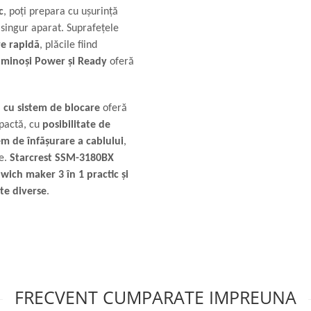
c
, poți prepara cu ușurință
n singur aparat. Suprafețele
re rapidă
, plăcile fiind
luminoși Power și Ready
oferă
 cu sistem de blocare
oferă
mpactă, cu
posibilitate de
em de înfășurare a cablului
,
ie.
Starcrest SSM-3180BX
wich maker 3 în 1 practic și
te diverse
.
FRECVENT CUMPARATE IMPREUNA