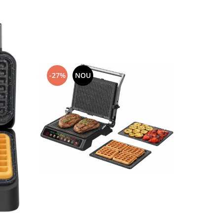
-27%
NOU
-9%