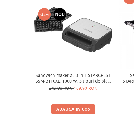
-32%
NOU
Sandwich maker XL 3 in 1 STARCREST
S
SSM-3110XL, 1000 W, 3 tipuri de placi
STARC
detasabile cu invelis ceramic: grill /
non
249,90 RON
169,90 RON
sandwich triunghi / vafe, Dimensiune
Supraf
placi 23 x 13 cm, Negru/Inox
ADAUGA IN COS