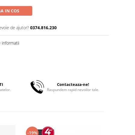
A IN COS
evoie de ajutor?
0374.816.230
informatii
TI
Contacteaza-ne!
atelor.
Raspundem rapid nevoilor tale.
-19%