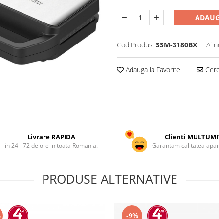
ADAUG
Cod Produs:
SSM-3180BX
Ai n
Adauga la Favorite
Cere 
Livrare RAPIDA
Clienti MULTUMI
in 24 - 72 de ore in toata Romania.
Garantam calitatea apar
PRODUSE ALTERNATIVE
%
-9%