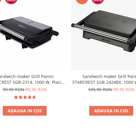
andwich-maker Grill Panini
Sandwich-maker Grill Pani
REST SGR-2314, 1000 W, Placi
STARCREST SGR-2424BX, 1000 W
aderente, Deschidere 180°,
Grill cu Invelis Ceramic, Desc
99,90 RON
89,90 RON
109,90 RON
99,90 RON
ata de gatire 23 x 14 cm, Negru
180°, Suprafata de gatire 23 x
Negru/Dark inox
ADAUGA IN COS
ADAUGA IN COS