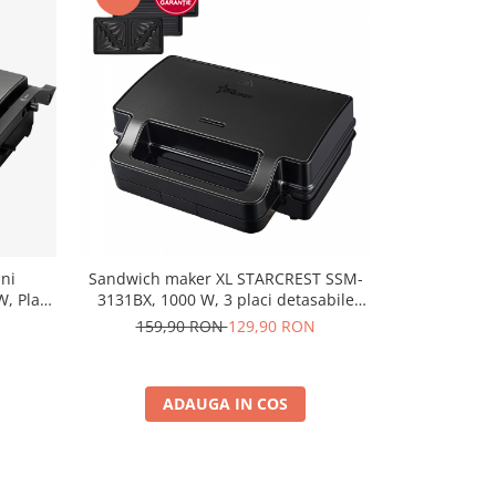
ni
Sandwich maker XL STARCREST SSM-
Sandwic
, Placi
3131BX, 1000 W, 3 placi detasabile
STARCREST 
hidere
antiadezive: sandwich, waffle si grill,
Indicatar L
159,90 RON
129,90 RON
 14 cm,
Dark Inox
ADAUGA IN COS
A