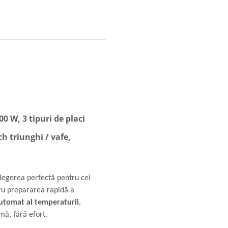
W, 3 tipuri de placi
ch triunghi / vafe,
legerea perfectă pentru cei
tru prepararea rapidă a
utomat al temperaturii
,
mă, fără efort.