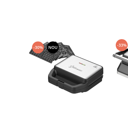
-33%
-30%
NOU