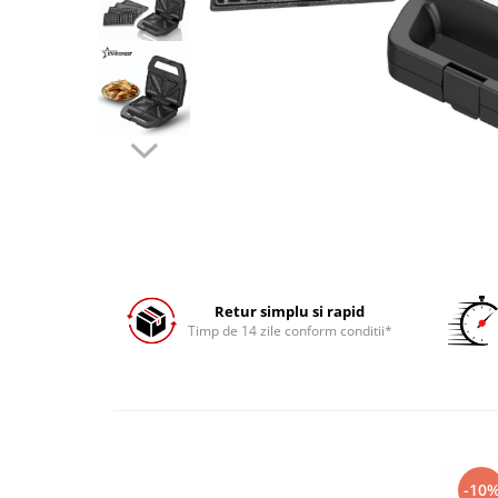
Prăjitor de pâine
Robot de bucătărie
Sandwich maker
Fier de călcat
Dispozitive smart home
Retur simplu si rapid
Timp de 14 zile conform conditii*
-10