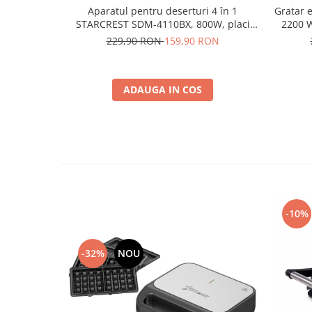
Aparatul pentru deserturi 4 în 1
Gratar 
STARCREST SDM-4110BX, 800W, placi
2200 W,
detasabile cu invelis ceramic pentru
Termosta
229,90 RON
159,90 RON
vafe, nuci, gogosi si smile sandwich,
180°, 
negru
Sp
ADAUGA IN COS
-10%
-32%
NOU