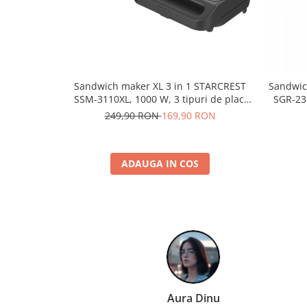
Sandwich maker XL 3 in 1 STARCREST
Sandwic
SSM-3110XL, 1000 W, 3 tipuri de placi
SGR-23
detasabile cu invelis ceramic: grill /
Deschide
249,90 RON
169,90 RON
sandwich triunghi / vafe, Dimensiune
placi 23 x 13 cm, Negru/Inox
ADAUGA IN COS
Paula Chiriac