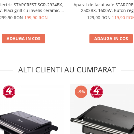
electric STARCREST SGR-2924BX,
Aparat de facut vafe STARCR
 Placi grill cu invelis ceramic,
2503BX, 1600W, Buton reg
t reglabil, Timer, Deschidere la
temperatura, Placi cu invelis 
299,90 RON
199,90 RON
129,90 RON
119,90 RO
Suprafata de gatire 29 x 24 cm,
Negru/Inox
atula curatare, Negru/Inox
ADAUGA IN COS
ADAUGA IN COS
ALTI CLIENTI AU CUMPARAT
-9%