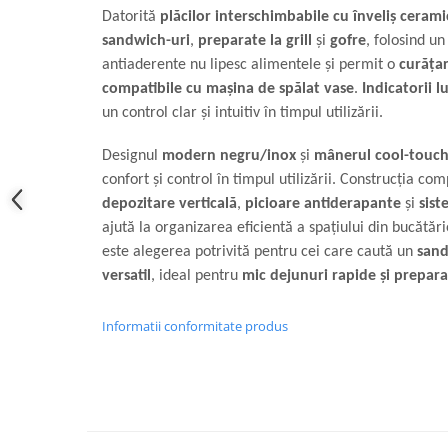
Datorită
plăcilor interschimbabile cu înveliș cerami
sandwich-uri
,
preparate la grill
și
gofre
, folosind u
antiaderente nu lipesc alimentele și permit o
curăța
compatibile cu mașina de spălat vase
.
Indicatorii 
un control clar și intuitiv în timpul utilizării.
Designul
modern negru/inox
și
mânerul cool-touch
confort și control în timpul utilizării. Construcția co
depozitare verticală
,
picioare antiderapante
și
sist
ajută la organizarea eficientă a spațiului din bucătăr
este alegerea potrivită pentru cei care caută un
sand
versatil
, ideal pentru
mic dejunuri rapide și prepara
Informatii conformitate produs