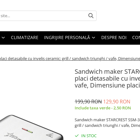
CLIMATIZARE
INGRIJIRE PERSONALĂ
DESPRE NOI
CO
 detasabile cu invelis ceramic: grill / sandwich triunghi / vafe, Dimensiune
Sandwich maker STARC
placi detasabile cu inve
vafe, Dimensiune placi
199,90 RON
129,90 RON
Include taxa verde - 2,50 RON
Sandwich maker STARCREST SSM-3180B
grill / sandwich triunghi / vafe, Di
IN STOC