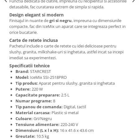
Functia dedicata de clatire, impreuna cu recipientul si accesoriile
detasabile, fac curatarea extrem de simpla si rapida.
Design elegant si modern
Finisajul in nuante de
gri si negru
, impreuna cu dimensiunile
compacte, fac din IceMix un aparat care se integreaza perfect in
orice bucatarie.
Carte de retete inclusa
Pachetul include o carte de retete cu idei delicioase pentru
slushy, granita, milkshake-uri si inghetata, astfel incat sa incepi
imediat sa experimentezi.
Specificatii tehnice
Brand:
STARCREST
Model:
IceMix SSI-2518PRO
Tip produs:
Aparat pentru slushy, granita si inghetata
Putere:
220 W
Capacitate preparare:
2.5 L
Numar programe:
8
Tip panou de comanda:
Digital, tactil
Material carcasa:
Plastic si metal
Culoare:
Gri/Negru
Tensiune alimentare:
220-240 V
Dimensiuni (L x l x H):
16 x 41.6 x 43.6 cm
Greutate:
10.5 kg