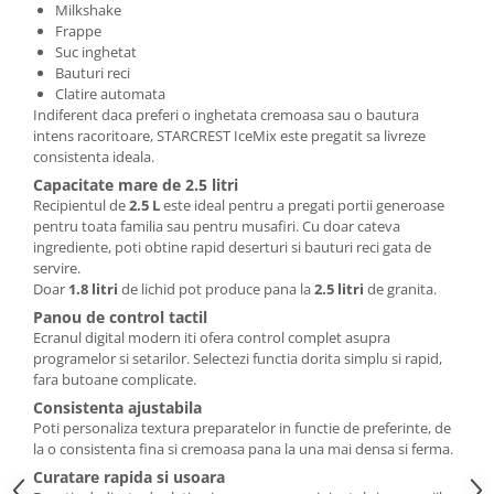
Milkshake
Frappe
Suc inghetat
Bauturi reci
Clatire automata
Indiferent daca preferi o inghetata cremoasa sau o bautura
intens racoritoare, STARCREST IceMix este pregatit sa livreze
consistenta ideala.
Capacitate mare de 2.5 litri
Recipientul de
2.5 L
este ideal pentru a pregati portii generoase
pentru toata familia sau pentru musafiri. Cu doar cateva
ingrediente, poti obtine rapid deserturi si bauturi reci gata de
servire.
Doar
1.8 litri
de lichid pot produce pana la
2.5 litri
de granita.
Panou de control tactil
Ecranul digital modern iti ofera control complet asupra
programelor si setarilor. Selectezi functia dorita simplu si rapid,
fara butoane complicate.
Consistenta ajustabila
Poti personaliza textura preparatelor in functie de preferinte, de
la o consistenta fina si cremoasa pana la una mai densa si ferma.
Curatare rapida si usoara