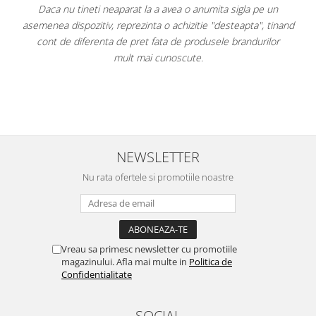
numita sigla pe un
Faptul că grătarul metalic se poate poziționa 
ie "desteapta", tinand
este, după părerea mea, un avantaj. Apa plată 
odusele brandurilor
pe ușă. Am atașat fotografii.
.
Per total cred că este un "best buy" la mom
având cel mai mic preț dintre toate o
NEWSLETTER
Nu rata ofertele si promotiile noastre
Vreau sa primesc newsletter cu promotiile
magazinului. Afla mai multe in
Politica de
Confidentialitate
SOCIAL