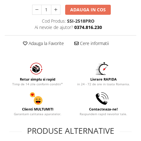
ADAUGA IN COS
Cod Produs:
SSI-2518PRO
Ai nevoie de ajutor?
0374.816.230
Adauga la Favorite
Cere informatii
Retur simplu si rapid
Livrare RAPIDA
Timp de 14 zile conform conditii*
in 24 - 72 de ore in toata Romania.
Clienti MULTUMITI
Contacteaza-ne!
Garantam calitatea aparatelor.
Raspundem rapid nevoilor tale.
PRODUSE ALTERNATIVE