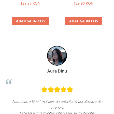
detasabile cu invelis
antiadezive: sandwich,
129,90 RON
129,90 RON
ceramic: grill / sandwich
waffle si grill, Dark Inox
triunghi / vafe, Dimensiune
placi 21.6 x 12 cm,
ADAUGA IN COS
Negru/Inox
ADAUGA IN COS
Aura Dinu
el
Arata foarte bine ( mai ales datorita iluminarii albastre din
interior).
Este folosit ca minibar intr-o sala de conferinte.