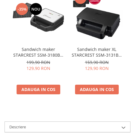
-35%
NOU
Sandwich maker
Sandwich maker XL
Sa
STARCREST SSM-3180BX,
STARCREST SSM-3131BX,
S
800 W, 3 tipuri de placi
1000 W, 3 placi
10
199,90 RON
159,90 RON
detasabile cu invelis
detasabile antiadezive:
129,90 RON
129,90 RON
ceramic: grill / sandwich
sandwich, waffle si grill,
ce
triunghi / vafe,
Dark Inox
Dimensiune placi 21.6 x
Di
12 cm, Negru/Inox
ADAUGA IN COS
ADAUGA IN COS
Descriere