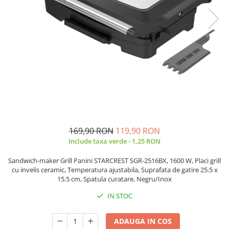
Prăjitor de pâine
Robot de bucătărie
Sandwich maker
Fier de călcat
Dispozitive smart home
169,90 RON
119,90 RON
Include taxa verde - 1,25 RON
Sandwich-maker Grill Panini STARCREST SGR-2516BX, 1600 W, Placi grill
cu invelis ceramic, Temperatura ajustabila, Suprafata de gatire 25.5 x
15.5 cm, Spatula curatare, Negru/Inox
IN STOC
ADAUGA IN COS