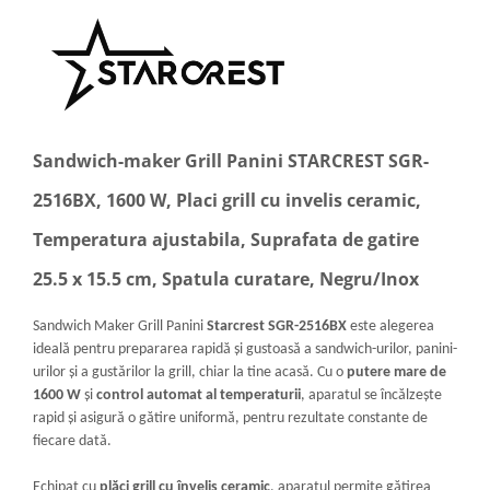
Sandwich-maker Grill Panini STARCREST SGR-
2516BX, 1600 W, Placi grill cu invelis ceramic,
Temperatura ajustabila, Suprafata de gatire
25.5 x 15.5 cm, Spatula curatare, Negru/Inox
Sandwich Maker Grill Panini
Starcrest SGR-2516BX
este alegerea
ideală pentru prepararea rapidă și gustoasă a sandwich-urilor, panini-
urilor și a gustărilor la grill, chiar la tine acasă. Cu o
putere mare de
1600 W
și
control automat al temperaturii
, aparatul se încălzește
rapid și asigură o gătire uniformă, pentru rezultate constante de
fiecare dată.
Echipat cu
plăci grill cu înveliș ceramic
, aparatul permite gătirea