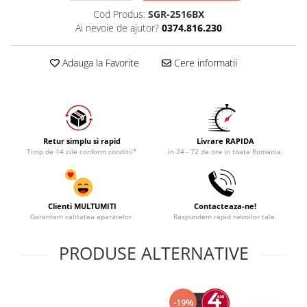
Cod Produs:
SGR-2516BX
Ai nevoie de ajutor?
0374.816.230
Adauga la Favorite
Cere informatii
Retur simplu si rapid
Livrare RAPIDA
Timp de 14 zile conform conditii*
in 24 - 72 de ore in toata Romania.
Clienti MULTUMITI
Contacteaza-ne!
Garantam calitatea aparatelor.
Raspundem rapid nevoilor tale.
PRODUSE ALTERNATIVE
-19%