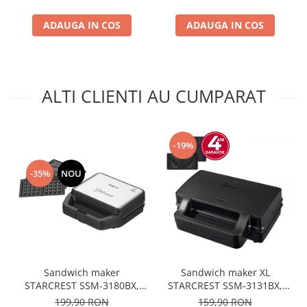
Suprafata de gatire 28.8 x
cm, Spatula curatare,
18.4 cm, Spatula curata
ADAUGA IN COS
ADAUGA IN COS
Negru/Inox
ALTI CLIENTI AU CUMPARAT
-19%
-35%
NOU
Sandwich maker
Sandwich maker XL
STARCREST SSM-3180BX,
STARCREST SSM-3131BX,
800 W, 3 tipuri de placi
1000 W, 3 placi detasabile
199,90 RON
159,90 RON