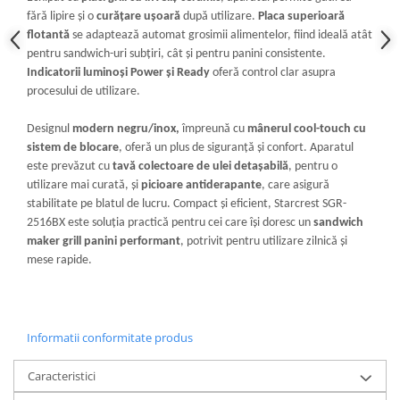
fără lipire și o
curățare ușoară
după utilizare.
Placa superioară
flotantă
se adaptează automat grosimii alimentelor, fiind ideală atât
pentru sandwich-uri subțiri, cât și pentru panini consistente.
Indicatorii luminoși Power și Ready
oferă control clar asupra
procesului de utilizare.
Designul
modern negru/inox,
împreună cu
mânerul cool-touch cu
sistem de blocare
, oferă un plus de siguranță și confort. Aparatul
este prevăzut cu
tavă colectoare de ulei detașabilă
, pentru o
utilizare mai curată, și
picioare antiderapante
, care asigură
stabilitate pe blatul de lucru. Compact și eficient, Starcrest SGR-
2516BX este soluția practică pentru cei care își doresc un
sandwich
maker grill
panini performant
, potrivit pentru utilizare zilnică și
mese rapide.
Informatii conformitate produs
Caracteristici