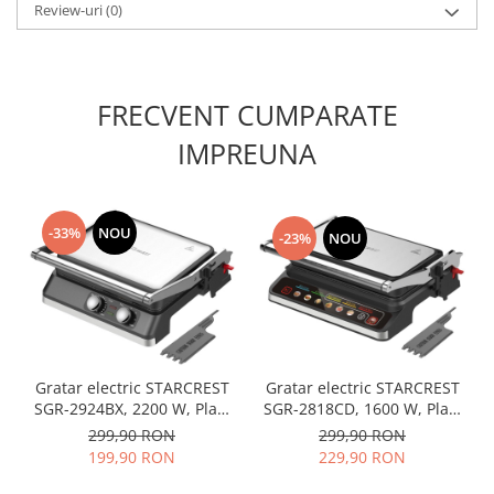
Review-uri
(0)
FRECVENT CUMPARATE
IMPREUNA
-33%
NOU
-23%
NOU
Gratar electric STARCREST
Gratar electric STARCREST
SGR-2818CD, 1600 W, Placi
SGR-2924BX, 2200 W, Placi
detasabile cu invelis
grill cu invelis ceramic,
299,90 RON
299,90 RON
ceramic, Control digital, 7
Termostat reglabil, Timer,
229,90 RON
199,90 RON
moduri de gătire presetate,
Deschidere la 180°,
Deschidere la 180°,
Suprafata de gatire 29 x 24