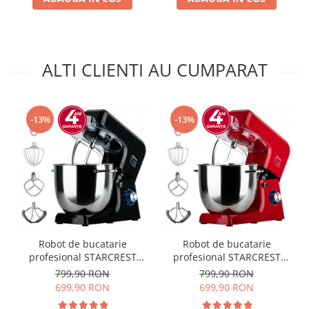
ALTI CLIENTI AU CUMPARAT
-13%
-13%
Robot de bucatarie
Robot de bucatarie
profesional STARCREST
profesional STARCREST
SKM-2002BK, 2000 W, Bol
SKM-2002RD, 2000 W, Bol
799,90 RON
799,90 RON
10 L Inox, 5 Accesorii, 6
10 L Inox, 5 Accesorii, 6
699,90 RON
699,90 RON
Viteze + Pulse, Angrenaje
Viteze + Pulse, Angrenaje