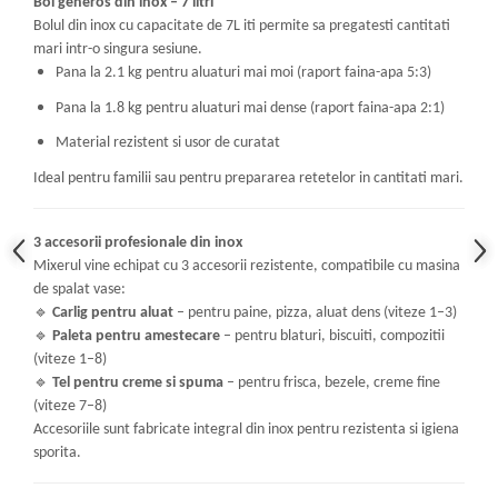
Bol generos din inox – 7 litri
Bolul din inox cu capacitate de 7L iti permite sa pregatesti cantitati
mari intr-o singura sesiune.
Pana la 2.1 kg pentru aluaturi mai moi (raport faina-apa 5:3)
Pana la 1.8 kg pentru aluaturi mai dense (raport faina-apa 2:1)
Material rezistent si usor de curatat
Ideal pentru familii sau pentru prepararea retetelor in cantitati mari.
3 accesorii profesionale din inox
Mixerul vine echipat cu 3 accesorii rezistente, compatibile cu masina
de spalat vase:
🔹
Carlig pentru aluat
– pentru paine, pizza, aluat dens (viteze 1–3)
🔹
Paleta pentru amestecare
– pentru blaturi, biscuiti, compozitii
(viteze 1–8)
🔹
Tel pentru creme si spuma
– pentru frisca, bezele, creme fine
(viteze 7–8)
Accesoriile sunt fabricate integral din inox pentru rezistenta si igiena
sporita.