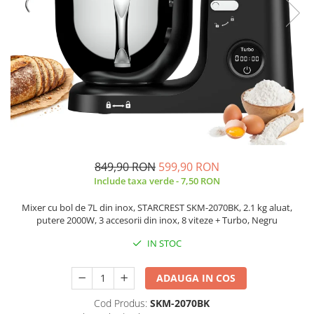
Prăjitor de pâine
Robot de bucătărie
Sandwich maker
Fier de călcat
Dispozitive smart home
849,90 RON
599,90 RON
Include taxa verde - 7,50 RON
Mixer cu bol de 7L din inox, STARCREST SKM-2070BK, 2.1 kg aluat,
putere 2000W, 3 accesorii din inox, 8 viteze + Turbo, Negru
IN STOC
ADAUGA IN COS
Cod Produs:
SKM-2070BK