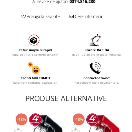
Ai nevoie de ajutor?
0374.816.230
Adauga la Favorite
Cere informatii
Retur simplu si rapid
Livrare RAPIDA
Timp de 14 zile conform conditii*
in 24 - 72 de ore in toata Romania.
Clienti MULTUMITI
Contacteaza-ne!
Garantam calitatea aparatelor.
Raspundem rapid nevoilor tale.
PRODUSE ALTERNATIVE
-13%
-13%