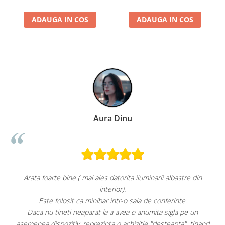
metalice, Negru
metalice, Rosu
ADAUGA IN COS
ADAUGA IN COS
u
Paula Chiriac
ta iluminarii albastre din
Super!
Aspect foarte plăcut
 sala de conferinte.
Răcește foarte bine pe tre
a o anumita sigla pe un
Faptul că grătarul metalic se poate poziți
hizitie "desteapta", tinand
este, după părerea mea, un avantaj. Apa pl