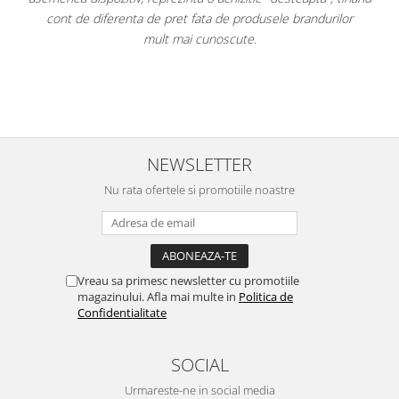
e produsele brandurilor
pe ușă. Am atașat fotogr
cute.
Per total cred că este un "best buy" la
având cel mai mic preț dintre to
NEWSLETTER
Nu rata ofertele si promotiile noastre
Vreau sa primesc newsletter cu promotiile
magazinului. Afla mai multe in
Politica de
Confidentialitate
SOCIAL
Urmareste-ne in social media