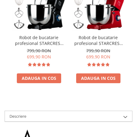
Robot de bucatarie
Robot de bucatarie
profesional STARCREST
profesional STARCREST
ST
SKM-2002BK, 2000 W, Bol
SKM-2002RD, 2000 W, Bol
15
799,90 RON
799,90 RON
10 L Inox, 5 Accesorii, 6
10 L Inox, 5 Accesorii, 6
699,90 RON
699,90 RON
Viteze + Pulse, Angrenaje
Viteze + Pulse, Angrenaje
metalice, Negru
metalice, Rosu
ADAUGA IN COS
ADAUGA IN COS
Descriere