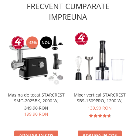
FRECVENT CUMPARATE
IMPREUNA
-43%
NOU
Masina de tocat STARCREST
Mixer vertical STARCREST
SMG-2025BK, 2000 W,
SBS-1509PRO, 1200 W,
Accesoriu rosii si carnati, 3
Chopper, Tel, Pahar gradat,
349,90 RON
139,90 RON
site de taiere, Cutit inox,
9 viteze, Turbo, Inox /
199,90 RON
Negru
Negru
ADAUGA IN COS
ADAUGA IN COS