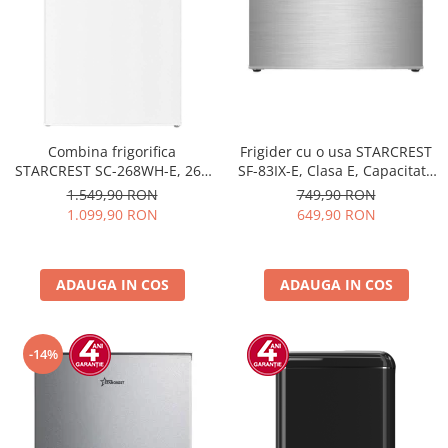
Combina frigorifica
Frigider cu o usa STARCREST
STARCREST SC-268WH-E, 268
SF-83IX-E, Clasa E, Capacitate
L, Clasa E, Less Frost,
83L, Iluminare interioara,
1.549,90 RON
749,90 RON
Termostat reglabil, Iluminare
Compartiment gheata, H 85
1.099,90 RON
649,90 RON
LED, Picioare ajustabile, Usi
cm, Inox
reversibile, H 178 cm, Alb
ADAUGA IN COS
ADAUGA IN COS
-14%