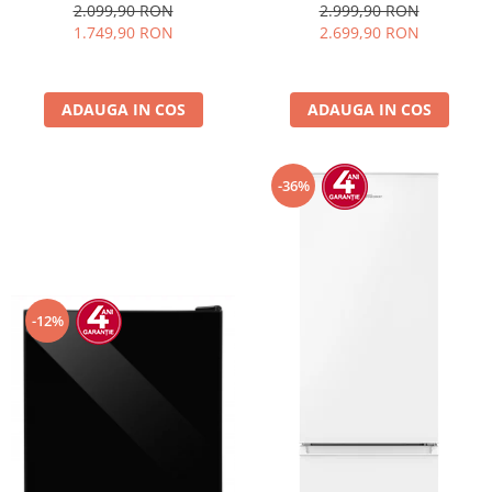
Termostat reglabil, Iluminare
Caseta luminoasa, Display
2.099,90 RON
2.999,90 RON
LED, H 141 cm, Negru
Temperatura, Panou comanda
1.749,90 RON
2.699,90 RON
Digital, Iluminare LED, Roti, H
195 cm
ADAUGA IN COS
ADAUGA IN COS
-36%
-12%