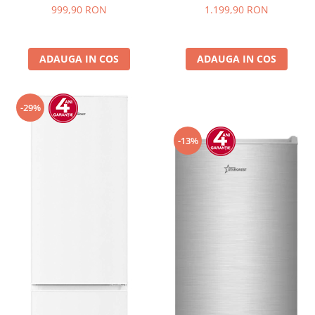
sticla, H 84.5 cm, Negru
Iluminare LED, Termostat
999,90 RON
1.199,90 RON
Reglabil, H 147 cm, Negru
ADAUGA IN COS
ADAUGA IN COS
-29%
-13%