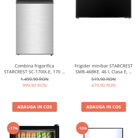
Combina frigorifica
Frigider minibar STARCREST
STARCREST SC-170IX-E, 170 L,
SMB-46BKE, 46 l, Clasa E, H
Clasa E, Less Frost, Termostat
49.5 cm, Negru
1.499,90 RON
519,90 RON
reglabil, Iluminare LED,
999,90 RON
479,90 RON
Suprafata Inox antiamprenta,
Picioare ajustabile, Usi
reversibile, H 151.8 cm, Inox
ADAUGA IN COS
ADAUGA IN COS
-17%
-10%