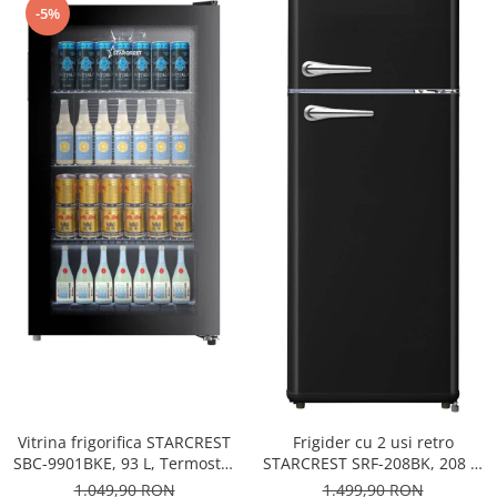
-5%
Vitrina frigorifica STARCREST
Frigider cu 2 usi retro
SBC-9901BKE, 93 L, Termostat
STARCREST SRF-208BK, 208 L,
reglabil, Iluminare LED, Usa
Clasa E, Design Vintage,
1.049,90 RON
1.499,90 RON