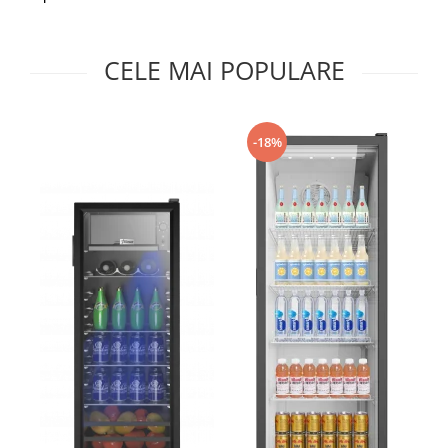
Prăjitor de pâine
Robot de bucătărie
Sandwich maker
CELE MAI POPULARE
Fier de călcat
Dispozitive smart home
-18%