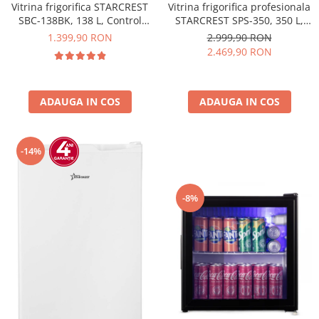
Vitrina frigorifica STARCREST
Vitrina frigorifica profesionala
SBC-138BK, 138 L, Control
STARCREST SPS-350, 350 L,
temperatura, Usa sticla, H 125
Termostat reglabil, Iluminare
1.399,90 RON
2.999,90 RON
cm, Negru
LED, H 194.5 cm, Negru
2.469,90 RON
ADAUGA IN COS
ADAUGA IN COS
-14%
-8%