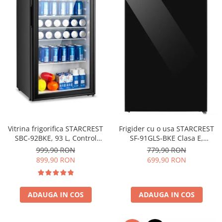
Vitrina frigorifica STARCREST
Frigider cu o usa STARCREST
SBC-92BKE, 93 L, Control
SF-91GLS-BKE Clasa E,
temperatura, Usa sticla, H
Capacitate 91L, Iluminare
999,90 RON
779,90 RON
83.2 cm, Negru
interioara, H 83 cm, Sticla
899,90 RON
699,90 RON
Neagra
ADAUGA IN COS
ADAUGA IN COS