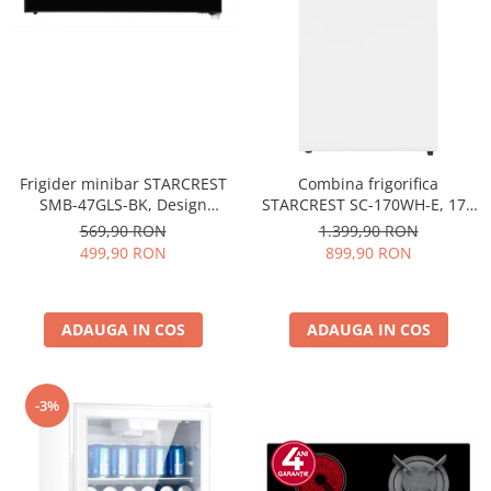
Frigider minibar STARCREST
Combina frigorifica
SMB-47GLS-BK, Design
STARCREST SC-170WH-E, 170
modern, 46 l, Clasa E, H 48.8
L, Clasa E, Less Frost,
569,90 RON
1.399,90 RON
cm, Sticla Neagra
Termostat reglabil, Iluminare
499,90 RON
899,90 RON
LED, Picioare ajustabile, Usi
reversibile, H 151.8 cm, Alb
ADAUGA IN COS
ADAUGA IN COS
-3%