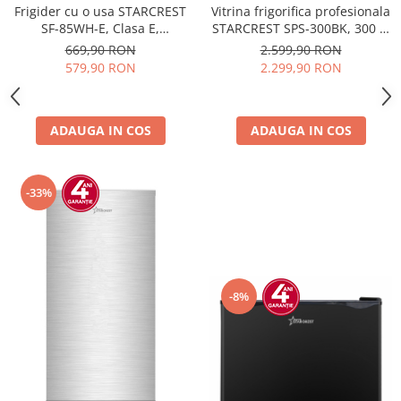
Frigider cu o usa STARCREST
Vitrina frigorifica profesionala
SF-85WH-E, Clasa E,
STARCREST SPS-300BK, 300 L,
Capacitate 85L, Iluminare
Termostat reglabil, Iluminare
669,90 RON
2.599,90 RON
interioara, Compartiment
LED, H 169.5 cm, Negru
579,90 RON
2.299,90 RON
gheata, H 82 cm, Alb
ADAUGA IN COS
ADAUGA IN COS
-33%
-8%