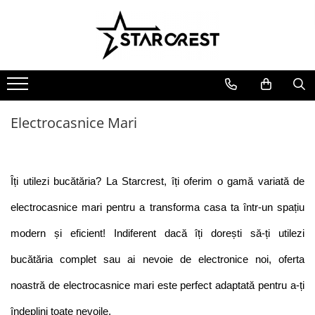
Electrocasnice Mari
Electrocasnice Mici
Ingrijire personală
Aparate frigorifice
Electrocasnice bucătărie
Ingrijire personală
Combină frigorifică
Accesorii bucătărie
Aparate & Accesorii ingrijire
personala
Congelator
Aparat clătite
Electrocasnice Mari
Frigider
Aparat popcorn
Ladă frigorifică
Aparat vafe
Vitrină frigorifică
Aparat de vidat alimente
Îți utilezi bucătăria? La Starcrest, îți oferim o gamă variată de 
Vitrină de vinuri
Role pungi vidat
Masini de spalat vase
Blendere & Tocatoare
electrocasnice mari pentru a transforma casa ta într-un spațiu 
Espressor cafea
Hotă bucătărie
modern și eficient! Indiferent dacă îți dorești să-ți utilezi 
Fierbător apă
Plită incorporabilă
bucătăria complet sau ai nevoie de electronice noi, oferta 
Air fryer - Friteuză cu aer cald
Cuptor electric
Grătar electric
noastră de electrocasnice mari este perfect adaptată pentru a-ți 
Cuptor cu microunde
Mașină de făcut gheață
îndeplini toate nevoile.