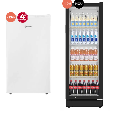
-12%
NOU
-13%