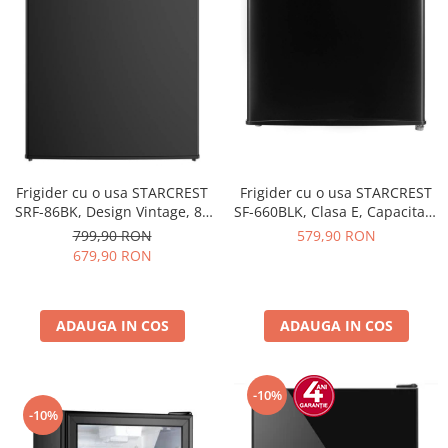
Frigider cu o usa STARCREST
Frigider cu o usa STARCREST
SRF-86BK, Design Vintage, 85
SF-660BLK, Clasa E, Capacitate
l, Clasa E, Iluminare
66 L, H 63 cm, Negru
799,90 RON
579,90 RON
interioara, H 84 cm, Negru
679,90 RON
ADAUGA IN COS
ADAUGA IN COS
-10%
-10%