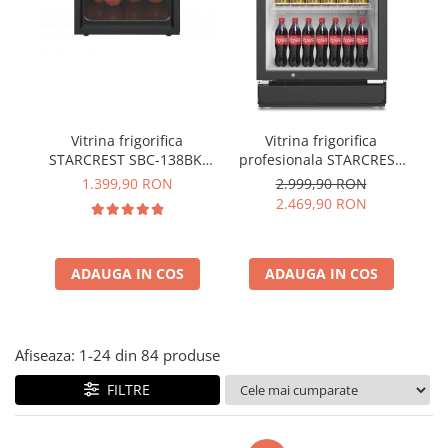
Vitrina frigorifica
Vitrina frigorifica
STARCREST SBC-138BK,
profesionala STARCREST
pr
138 L, Control
SPS-350, 350 L, Termostat
1.399,90 RON
2.999,90 RON
temperatura, Usa sticla,
reglabil, Iluminare LED, H
2.469,90 RON
H 125 cm, Negru
194.5 cm, Negru
I
ADAUGA IN COS
ADAUGA IN COS
Afiseaza:
1-
24
din
84
produse
FILTRE