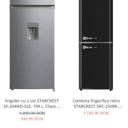
Frigider cu 2 usi STARCREST
Combina frigorifica retro
SF-204WD-SLE, 199 L, Clasa E,
STARCREST SRC-250BK,
Dozator Apa, Iluminare LED,
Design Vintage, Clasa E,
1.099,90 RON
1.599,90 RON
Termostat Ajustabil, Usi
Capacitate 250 L, Termostat
949,90 RON
reversibile, H 143 cm, Argintiu
reglabil, Iluminare LED, H
188.3 cm, Negru