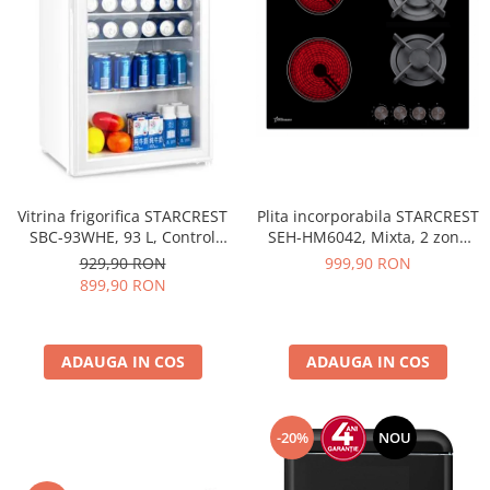
Vitrina frigorifica STARCREST
Plita incorporabila STARCREST
SBC-93WHE, 93 L, Control
SEH-HM6042, Mixta, 2 zone
temperatura, Usa sticla, H
gaz, 2 zone vitroceramice,
929,90 RON
999,90 RON
83.2 cm, Alb
Aprindere electrica, Sticla
899,90 RON
neagra
ADAUGA IN COS
ADAUGA IN COS
-20%
NOU