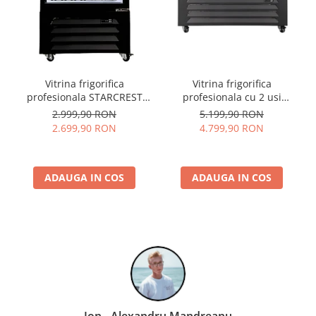
Vitrina frigorifica
Vitrina frigorifica
profesionala STARCREST
profesionala cu 2 usi
SPS-360DC, 360 L, Caseta
STARCREST SPS-2D590DC,
2.999,90 RON
5.199,90 RON
luminoasa, Display
590 L, Caseta luminoasa,
2.699,90 RON
4.799,90 RON
Temperatura, Panou
Display Temperatura,
comanda Digital, Iluminare
Panou comanda Digital,
LED, Roti, H 195 cm
Iluminare LED, Roti, H 195
ADAUGA IN COS
ADAUGA IN COS
cm
Ion - Alexandru Mandreanu