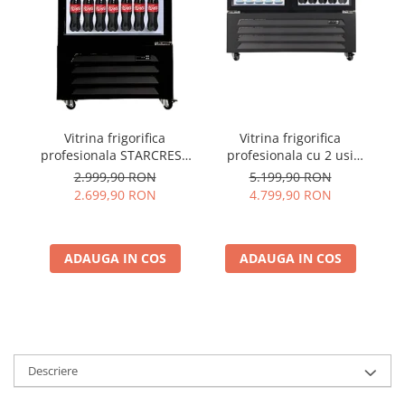
Vitrina frigorifica
Vitrina frigorifica
profesionala STARCREST
profesionala cu 2 usi
pr
SPS-360DC, 360 L, Caseta
STARCREST SPS-2D590DC,
2.999,90 RON
5.199,90 RON
luminoasa, Display
590 L, Caseta luminoasa,
2.699,90 RON
4.799,90 RON
Temperatura, Panou
Display Temperatura,
Il
comanda Digital,
Panou comanda Digital,
Iluminare LED, Roti, H 195
Iluminare LED, Roti, H 195
ADAUGA IN COS
cm
ADAUGA IN COS
cm
Descriere