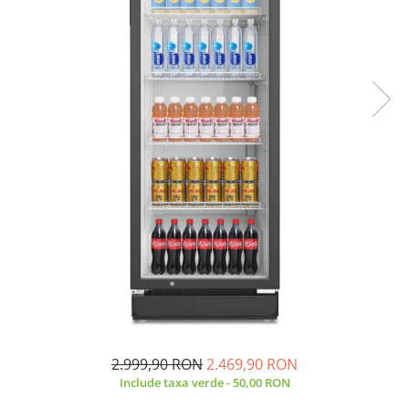
Prăjitor de pâine
Robot de bucătărie
Sandwich maker
Fier de călcat
Dispozitive smart home
2.999,90 RON
2.469,90 RON
Include taxa verde - 50,00 RON