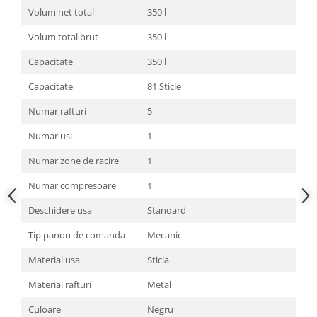
Volum net total
350 l
Volum total brut
350 l
Capacitate
350 l
Capacitate
81 Sticle
Numar rafturi
5
Numar usi
1
Numar zone de racire
1
Numar compresoare
1
Deschidere usa
Standard
Tip panou de comanda
Mecanic
Material usa
Sticla
Material rafturi
Metal
Culoare
Negru