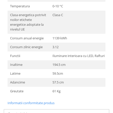
Temperatura
0-10 °C
Clasa energetica potrivit
Clasa C
noilor etichete
energetice adoptate la
nivelul UE
Consum anual energie
1139 kWh
Consum zilnic energie
3.12
Functii
Iluminare interioara cu LED, Rafturi regla
Inaltime
194.5 cm
Latime
59.5cm
Adancime
57.5 cm
Greutate
61 Kg
Informatii conformitate produs