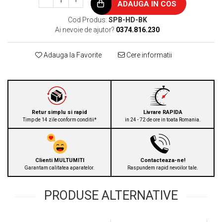
ADAUGA IN COS
Cod Produs:
SPB-HD-BK
Ai nevoie de ajutor?
0374.816.230
Adauga la Favorite
Cere informatii
Retur simplu si rapid
Livrare RAPIDA
Timp de 14 zile conform conditii*
in 24 - 72 de ore in toata Romania.
Clienti MULTUMITI
Contacteaza-ne!
Garantam calitatea aparatelor.
Raspundem rapid nevoilor tale.
PRODUSE ALTERNATIVE