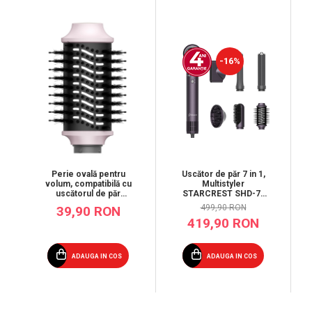
-16%
Perie ovală pentru
Uscător de păr 7 in 1,
volum, compatibilă cu
Multistyler
uscătorul de păr
STARCREST SHD-7-
STARCREST SHD-6-
1PP, 1300 W, 3 trepte
499,90 RON
39,90 RON
1PK
de viteză, 3 trepte de
419,90 RON
temperatură, mov
ADAUGA IN COS
ADAUGA IN COS