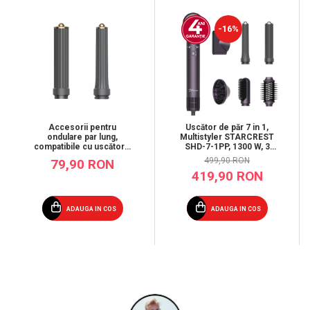
-16%
Accesorii pentru
Uscător de păr 7 in 1,
ondulare par lung,
Multistyler STARCREST
compatibile cu uscătorul
SHD-7-1PP, 1300 W, 3
de păr STARCREST SHD-
trepte de viteză, 3 trepte
499,90 RON
79,90 RON
5-1
de temperatură, mov
419,90 RON
ADAUGA IN COS
ADAUGA IN COS