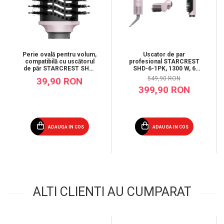
Perie ovală pentru volum,
Uscator de par
compatibilă cu uscătorul
profesional STARCREST
de păr STARCREST SHD-
SHD-6-1PK, 1300 W, 6
6-1PK
Accesorii incluse, 3
549,90 RON
39,90 RON
Trepte de viteza, 3
399,90 RON
Trepte de temperatura,
Buton de aer rece, Roz
ADAUGA IN COS
ADAUGA IN COS
ALTI CLIENTI AU CUMPARAT