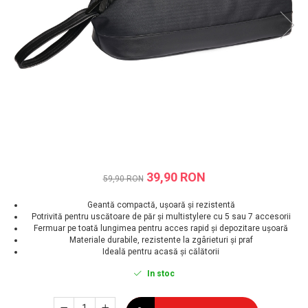
Prăjitor de pâine
Robot de bucătărie
Sandwich maker
Fier de călcat
Dispozitive smart home
39,90 RON
59,90 RON
Geantă compactă, ușoară și rezistentă
Potrivită pentru uscătoare de păr și multistylere cu 5 sau 7 accesorii
Fermuar pe toată lungimea pentru acces rapid și depozitare ușoară
Materiale durabile, rezistente la zgârieturi și praf
Ideală pentru acasă și călătorii
In stoc