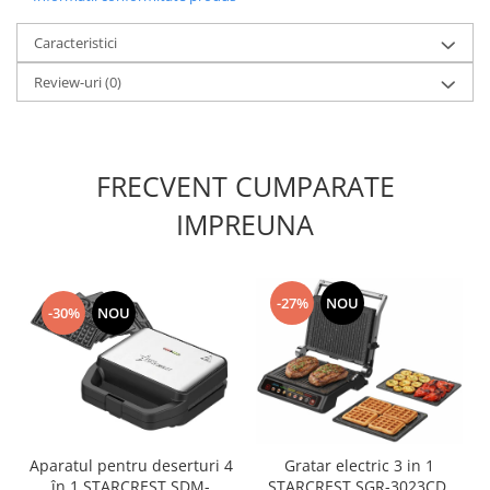
Caracteristici
Review-uri
(0)
FRECVENT CUMPARATE
IMPREUNA
-27%
NOU
-30%
NOU
Aparatul pentru deserturi 4
Gratar electric 3 in 1
în 1 STARCREST SDM-
STARCREST SGR-3023CD,