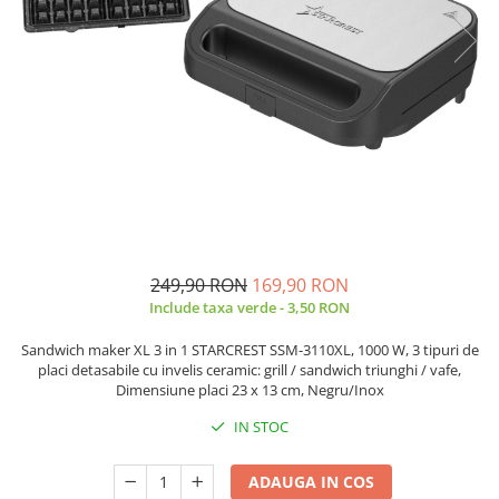
Prăjitor de pâine
Robot de bucătărie
Sandwich maker
Fier de călcat
Dispozitive smart home
249,90 RON
169,90 RON
Include taxa verde - 3,50 RON
Sandwich maker XL 3 in 1 STARCREST SSM-3110XL, 1000 W, 3 tipuri de
placi detasabile cu invelis ceramic: grill / sandwich triunghi / vafe,
Dimensiune placi 23 x 13 cm, Negru/Inox
IN STOC
ADAUGA IN COS