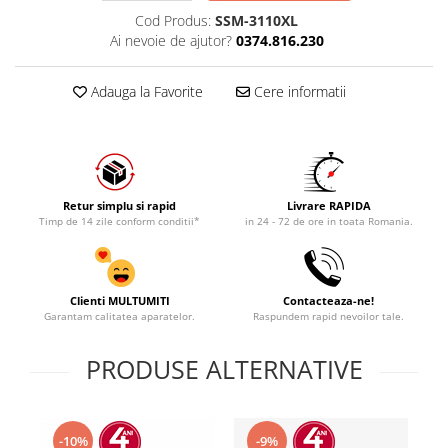
Cod Produs:
SSM-3110XL
Ai nevoie de ajutor?
0374.816.230
Adauga la Favorite
Cere informatii
Retur simplu si rapid
Livrare RAPIDA
Timp de 14 zile conform conditii*
in 24 - 72 de ore in toata Romania.
Clienti MULTUMITI
Contacteaza-ne!
Garantam calitatea aparatelor.
Raspundem rapid nevoilor tale.
PRODUSE ALTERNATIVE
-10%
-9%