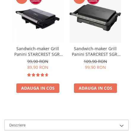
Sandwich-maker Grill
Sandwich-maker Grill
Panini STARCREST SGR-
Panini STARCREST SGR-
ST
2314, 1000 W, Placi
2424BX, 1000 W, Placi
99,90 RON
109,90 RON
nonaderente, Deschidere
Grill cu Invelis Ceramic,
d
89,90 RON
99,90 RON
180°, Suprafata de gatire
Deschidere 180°,
sa
23 x 14 cm, Negru
Suprafata de gatire 23 x
14 cm, Negru/Dark inox
ADAUGA IN COS
ADAUGA IN COS
Descriere