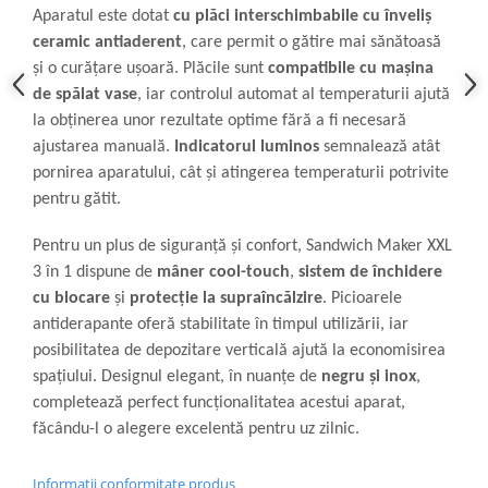
Aparatul este dotat
cu plăci interschimbabile cu înveliș
ceramic antiaderent
, care permit o gătire mai sănătoasă
și o curățare ușoară. Plăcile sunt
compatibile cu mașina
de spălat vase
, iar controlul automat al temperaturii ajută
la obținerea unor rezultate optime fără a fi necesară
ajustarea manuală.
Indicatorul luminos
semnalează atât
pornirea aparatului, cât și atingerea temperaturii potrivite
pentru gătit.
Pentru un plus de siguranță și confort, Sandwich Maker XXL
3 în 1 dispune de
mâner cool-touch
,
sistem de închidere
cu blocare
și
protecție la supraîncălzire
. Picioarele
antiderapante oferă stabilitate în timpul utilizării, iar
posibilitatea de depozitare verticală ajută la economisirea
spațiului. Designul elegant, în nuanțe de
negru și inox
,
completează perfect funcționalitatea acestui aparat,
făcându-l o alegere excelentă pentru uz zilnic.
Informatii conformitate produs