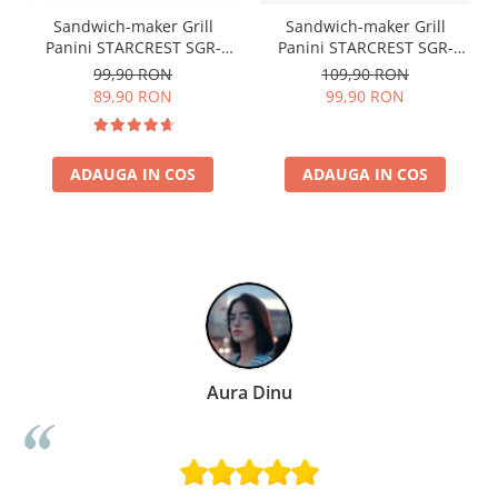
Sandwich-maker Grill
Sandwich-maker Grill
Panini STARCREST SGR-
Panini STARCREST SGR-
2314, 1000 W, Placi
2424BX, 1000 W, Placi Grill
99,90 RON
109,90 RON
nonaderente, Deschidere
cu Invelis Ceramic,
89,90 RON
99,90 RON
180°, Suprafata de gatire 23
Deschidere 180°, Suprafata
x 14 cm, Negru
de gatire 23 x 14 cm,
Negru/Dark inox
ADAUGA IN COS
ADAUGA IN COS
Aura Dinu