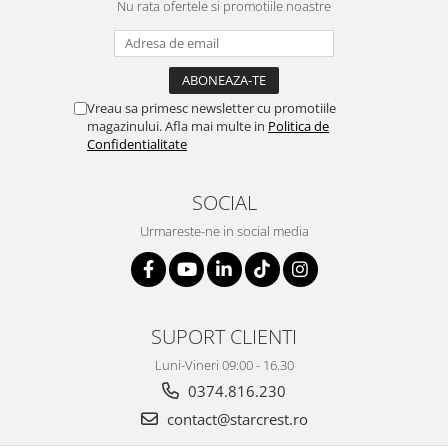
Prăjitor de pâine
Nu rata ofertele si promotiile noastre
Robot de bucătărie
Sandwich maker
Fier de călcat
Vreau sa primesc newsletter cu promotiile
Dispozitive smart home
magazinului. Afla mai multe in
Politica de
Confidentialitate
SOCIAL
Urmareste-ne in social media
SUPORT CLIENTI
Luni-Vineri 09:00 - 16.30
0374.816.230
contact@starcrest.ro