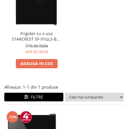
Prăjitor de pâine
Robot de bucătărie
Sandwich maker
Fier de călcat
Dispozitive smart home
Frigider cu o usa
STARCREST SF-91GLS-BKE
Clasa E, Capacitate 91L,
779,90 RON
Iluminare interioara, H 83
699,90 RON
cm, Sticla Neagra
ADAUGA IN COS
Afiseaza:
1-
1
din
1
produse
FILTRE
-10%