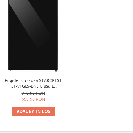
Frigider cu o usa STARCREST
SF-91GLS-BKE Clasa E,
Capacitate 91L, Iluminare
779,90 RON
interioara, H 83 cm, Sticla
699,90 RON
Neagra
ADAUGA IN COS