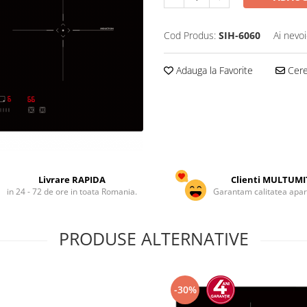
Cod Produs:
SIH-6060
Ai nevoi
Adauga la Favorite
Cere 
Livrare RAPIDA
Clienti MULTUMI
in 24 - 72 de ore in toata Romania.
Garantam calitatea apar
PRODUSE ALTERNATIVE
-30%