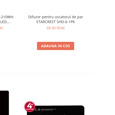
F-210WH-
Difuzor pentru uscatorul de par
Combina 
 LED,
STARCREST SHD-6-1PK
405D-IX, 4
ibile, H
Inverte
ON
39,90 RON
2.3
Ilumi
antiampre
ADAUGA IN COS