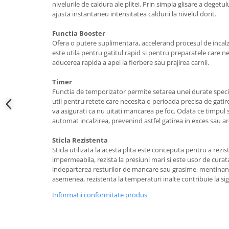
nivelurile de caldura ale plitei. Prin simpla glisare a degetu
ajusta instantaneu intensitatea caldurii la nivelul dorit.
Functia Booster
Ofera o putere suplimentara, accelerand procesul de incalzi
este utila pentru gatitul rapid si pentru preparatele care n
aducerea rapida a apei la fierbere sau prajirea carnii.
Timer
Functia de temporizator permite setarea unei durate specif
util pentru retete care necesita o perioada precisa de gatir
va asigurati ca nu uitati mancarea pe foc. Odata ce timpul se
automat incalzirea, prevenind astfel gatirea in exces sau a
Sticla Rezistenta
Sticla utilizata la acesta plita este conceputa pentru a rezis
impermeabila, rezista la presiuni mari si este usor de curat
indepartarea resturilor de mancare sau grasime, mentinand 
asemenea, rezistenta la temperaturi inalte contribuie la sigu
Informatii conformitate produs