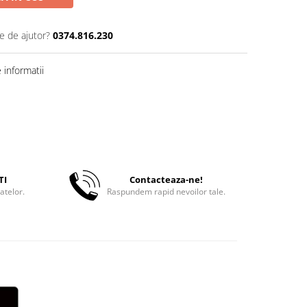
e de ajutor?
0374.816.230
informatii
TI
Contacteaza-ne!
atelor.
Raspundem rapid nevoilor tale.