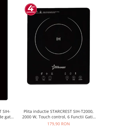
-30%
T SIH-
Plita inductie STARCREST SIH-T2000,
Plita incor
e gatit,
2000 W, Touch control, 6 Functii Gatit,
32S8, Vitroce
trol,
Ultra Slim Design
trepte de putere,
179,90 RON
499,
control,