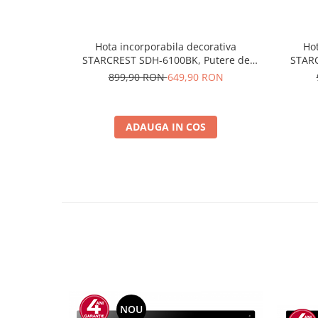
Hota incorporabila decorativa
Hot
STARCREST SDH-6100BK, Putere de
STARC
absorbtie 500 m3/h, Control touch,
absor
899,90 RON
649,90 RON
Iluminare LED, Clasa A+, 60cm, Negru +
Ilumina
Sticla neagra
ADAUGA IN COS
NOU