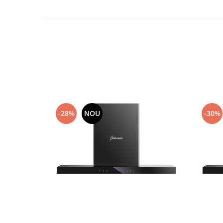
-28%
NOU
-30%