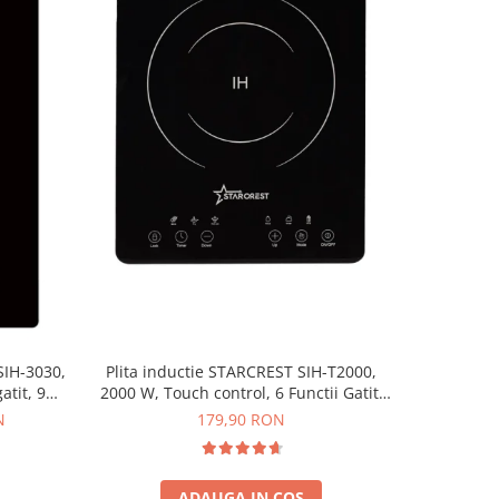
-30%
Plita in
SIH-3030,
Plita inductie STARCREST SIH-T2000,
32S8, Vitr
atit, 9
2000 W, Touch control, 6 Functii Gatit,
trepte de putere, 3200 W,
l, Timer,
Ultra Slim Design
49
N
179,90 RON
ADAUGA IN COS