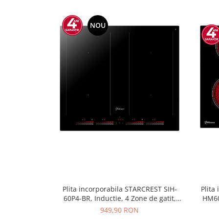
NOU
Plita incorporabila STARCREST SIH-
Plita
60P4-BR, Inductie, 4 Zone de gatit,
HM60
Slider Touch Control, Booster, Functie
vitro
949,90 RON
Bridge, Timer, Sticla Neagra