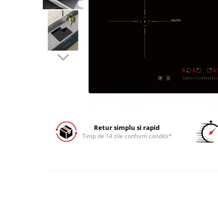
Prăjitor de pâine
Robot de bucătărie
Sandwich maker
Fier de călcat
Dispozitive smart home
Retur simplu si rapid
Timp de 14 zile conform conditii*