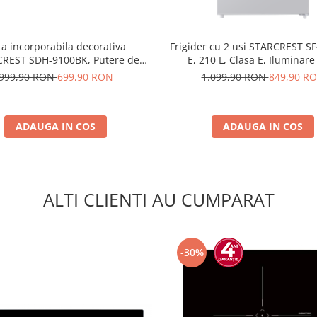
a incorporabila decorativa
Frigider cu 2 usi STARCREST S
REST SDH-9100BK, Putere de
E, 210 L, Clasa E, Iluminare
btie 500 m3/h, Control touch,
Termostat Ajustabil, Usi revers
999,90 RON
699,90 RON
1.099,90 RON
849,90 R
re LED, Clasa A+, 90cm, Negru +
143 cm, Alb
Sticla neagra
ADAUGA IN COS
ADAUGA IN COS
ALTI CLIENTI AU CUMPARAT
-30%