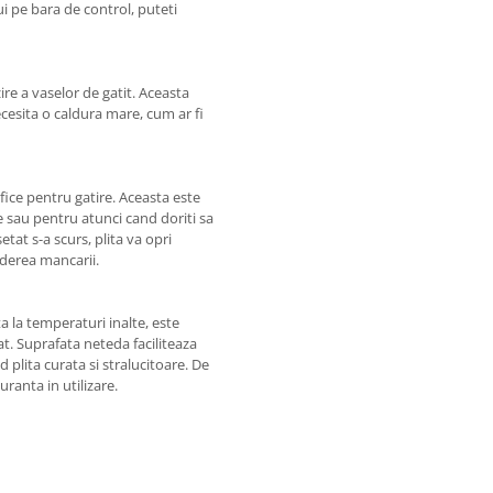
lui pe bara de control, puteti
re a vaselor de gatit. Aceasta
ecesita o caldura mare, cum ar fi
ice pentru gatire. Aceasta este
e sau pentru atunci cand doriti sa
tat s-a scurs, plita va opri
rderea mancarii.
ta la temperaturi inalte, este
at. Suprafata neteda faciliteaza
plita curata si stralucitoare. De
ranta in utilizare.