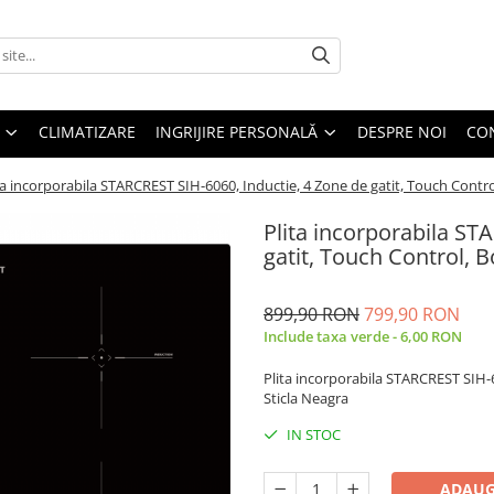
CLIMATIZARE
INGRIJIRE PERSONALĂ
DESPRE NOI
CO
ta incorporabila STARCREST SIH-6060, Inductie, 4 Zone de gatit, Touch Contro
Plita incorporabila ST
gatit, Touch Control, B
899,90 RON
799,90 RON
Include taxa verde - 6,00 RON
Plita incorporabila STARCREST SIH-6
Sticla Neagra
IN STOC
ADAUG