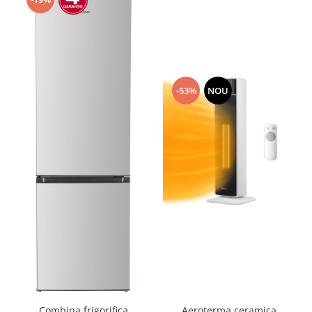
-53%
NOU
Combina frigorifica
Aeroterma ceramica