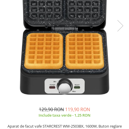
Prăjitor de pâine
Robot de bucătărie
Sandwich maker
Fier de călcat
Dispozitive smart home
129,90 RON
119,90 RON
Include taxa verde - 1,25 RON
Aparat de facut vafe STARCREST WM-2503BX, 1600W, Buton reglare