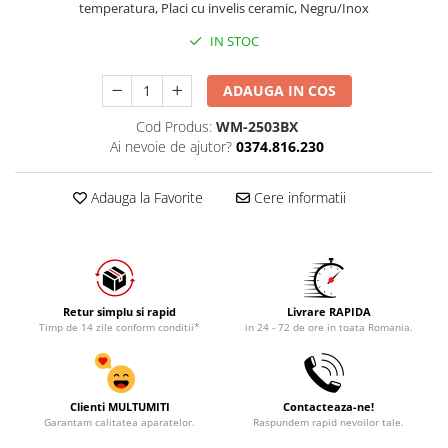
temperatura, Placi cu invelis ceramic, Negru/Inox
IN STOC
ADAUGA IN COS
Cod Produs:
WM-2503BX
Ai nevoie de ajutor?
0374.816.230
Adauga la Favorite
Cere informatii
Retur simplu si rapid
Livrare RAPIDA
Timp de 14 zile conform conditii*
in 24 - 72 de ore in toata Romania.
Clienti MULTUMITI
Contacteaza-ne!
Garantam calitatea aparatelor.
Raspundem rapid nevoilor tale.