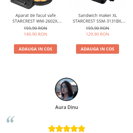
Aparat de facut vafe
Sandwich maker XL
STARCREST WM-2602X,
STARCREST SSM-3131BX,
1200W, Suprafata dubla,
1000 W, 3 placi detasabile
159,90 RON
159,90 RON
Buton reglare temperatura,
antiadezive: sandwich,
149,90 RON
129,90 RON
Placi cu invelis ceramic,
waffle si grill, Dark Inox
Negru/Inox
ADAUGA IN COS
ADAUGA IN COS
ra Dinu
Paula Ch