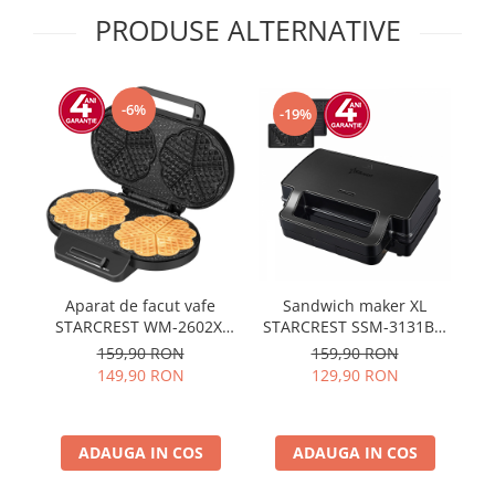
PRODUSE ALTERNATIVE
-6%
-19%
Aparat de facut vafe
Sandwich maker XL
Ap
STARCREST WM-2602X,
STARCREST SSM-3131BX,
4
1200W, Suprafata dubla,
1000 W, 3 placi
159,90 RON
159,90 RON
Buton reglare
detasabile antiadezive:
149,90 RON
129,90 RON
temperatura, Placi cu
sandwich, waffle si grill,
invelis ceramic,
Dark Inox
Negru/Inox
ADAUGA IN COS
ADAUGA IN COS