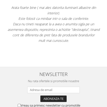
s datorita iluminarii albastre din
Super
nterior).
Aspect foart
r intr-o sala de conferinte.
Răcește foarte bin
la a avea o anumita sigla pe un
Faptul că grătarul metalic se poat
nta o achizitie "desteapta", tinand
este, după părerea mea, un avantaj
t fata de produsele brandurilor
pe ușă. Am atașa
i cunoscute.
Per total cred că este un "best
având cel mai mic preț d
NEWSLETTER
Nu rata ofertele si promotiile noastre
Vreau sa primesc newsletter cu promotiile