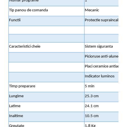
Numar programe
1
Tip panou de comanda
Mecanic
Functii
Protectie supraincalzire
Caracteristici cheie
Sistem siguranta
Picioruse anti-alunecare
Placi ceramice antiadere
Indicator luminos
Timp preparare
5 min
Lungime
25.3 cm
Latime
24.1 cm
Inaltime
10.5 cm
Greutate
1.8 Kg