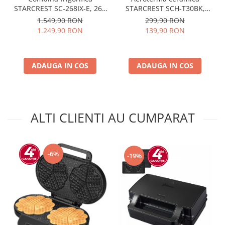
STARCREST SC-268IX-E, 268
STARCREST SCH-T30BK,
L, Clasa E, Less Frost,
2000W, Control digital,
1.549,90 RON
299,90 RON
Termostat reglabil,
Functie de oscilare,
1.249,90 RON
139,90 RON
Iluminare LED, Suprafata
Telecomanda, Functie
Inox antiamprenta, Picioare
ventilator, Temporizator,
ajustabile, Usi reversibile, H
Siguranta anti cadere,
ADAUGA IN COS
178 cm, Inox
Protectie supraincalzire
ADAUGA IN COS
ALTI CLIENTI AU CUMPARAT
-6%
-19%