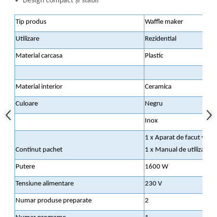
✔
Design compact și stabil
Tip produs
Waffle maker
Utilizare
Rezidential
Material carcasa
Plastic
Material interior
Ceramica
Culoare
Negru
Inox
1 x Aparat de facut vafe
Continut pachet
1 x Manual de utilizare
Putere
1600 W
Tensiune alimentare
230 V
Numar produse preparate
2