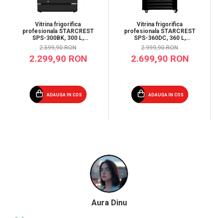
Vitrina frigorifica
Vitrina frigorifica
profesionala STARCREST
profesionala STARCREST
SPS-300BK, 300 L,
SPS-360DC, 360 L,
Termostat reglabil,
Caseta luminoasa, Display
2.599,90 RON
2.999,90 RON
Iluminare LED, H 169.5
Temperatura, Panou
2.299,90 RON
2.699,90 RON
cm, Negru
comanda Digital,
Iluminare LED, Roti, H 195
cm
ADAUGA IN COS
ADAUGA IN COS
Aura Dinu