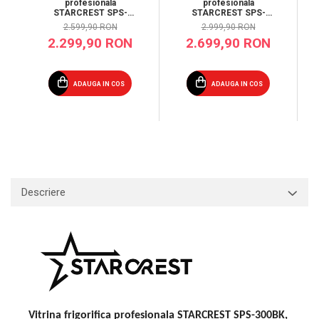
profesionala
profesionala
STARCREST SPS-
STARCREST SPS-
300BK, 300 L,
360DC, 360 L, Caseta
2.599,90 RON
2.999,90 RON
Termostat reglabil,
luminoasa, Display
2.299,90 RON
2.699,90 RON
Iluminare LED, H 169.5
Temperatura, Panou
cm, Negru
comanda Digital,
Iluminare LED, Roti, H
195 cm
ADAUGA IN COS
ADAUGA IN COS
Descriere
Vitrina frigorifica profesionala STARCREST SPS-300BK,