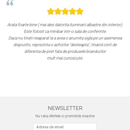
 foarte bine ( mai ales datorita iluminarii albastre din interior).
Este folosit ca minibar intr-o sala de conferinte.
 nu tineti neaparat la a avea o anumita sigla pe un asemenea
ispozitiv, reprezinta o achizitie "desteapta", tinand cont de
Faptul că
diferenta de pret fata de produsele brandurilor
este, după
mult mai cunoscute.
Per total 
NEWSLETTER
Nu rata ofertele si promotiile noastre