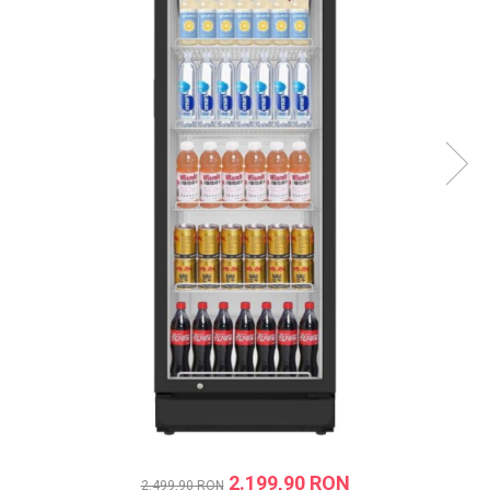
Prăjitor de pâine
Robot de bucătărie
Sandwich maker
Fier de călcat
Dispozitive smart home
2.199,90 RON
2.499,90 RON