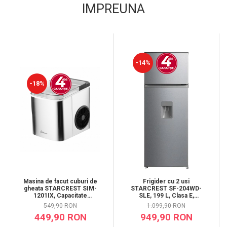
IMPREUNA
-14%
-18%
Masina de facut cuburi de
Frigider cu 2 usi
gheata STARCREST SIM-
STARCREST SF-204WD-
1201IX, Capacitate
SLE, 199 L, Clasa E,
12Kg/24h, Doua
Dozator Apa, Iluminare
549,90 RON
1.099,90 RON
dimensiuni pentru cuburi,
LED, Termostat Ajustabil,
449,90 RON
949,90 RON
Rezervor apa 1.3 l, Inox
Usi reversibile, H 143 cm,
Argintiu