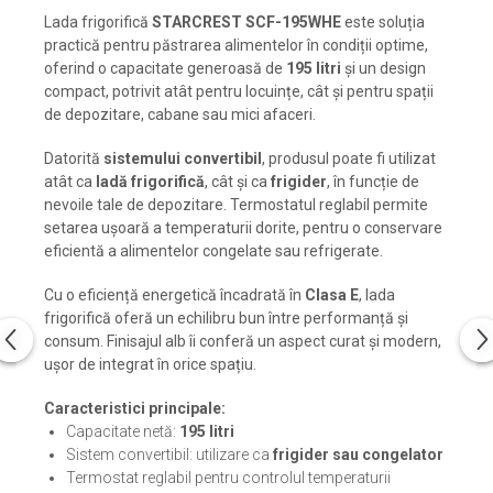
Lada frigorifică
STARCREST SCF-195WHE
este soluția
practică pentru păstrarea alimentelor în condiții optime,
oferind o capacitate generoasă de
195 litri
și un design
compact, potrivit atât pentru locuințe, cât și pentru spații
de depozitare, cabane sau mici afaceri.
Datorită
sistemului convertibil
, produsul poate fi utilizat
atât ca
ladă frigorifică
, cât și ca
frigider
, în funcție de
nevoile tale de depozitare. Termostatul reglabil permite
setarea ușoară a temperaturii dorite, pentru o conservare
eficientă a alimentelor congelate sau refrigerate.
Cu o eficiență energetică încadrată în
Clasa E
, lada
frigorifică oferă un echilibru bun între performanță și
consum. Finisajul alb îi conferă un aspect curat și modern,
ușor de integrat în orice spațiu.
Caracteristici principale:
Capacitate netă:
195 litri
Sistem convertibil: utilizare ca
frigider sau congelator
Termostat reglabil pentru controlul temperaturii