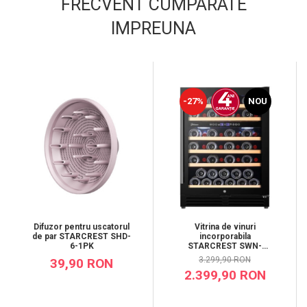
FRECVENT CUMPARATE
IMPREUNA
-27%
NOU
Difuzor pentru uscatorul
Vitrina de vinuri
de par STARCREST SHD-
incorporabila
6-1PK
STARCREST SWN-
13851DZ , 138L, 51 sticle,
3.299,90 RON
39,90 RON
Rafturi lemn de fag, 2
2.399,90 RON
zone de racire, Control
electronic, Display,
Iluminat interior LED, H 82
cm, Negru