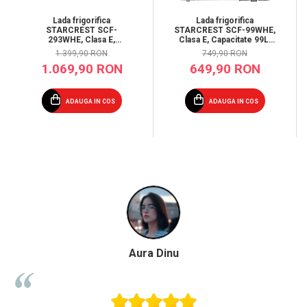
Lada frigorifica
Lada frigorifica
STARCREST SCF-
STARCREST SCF-99WHE,
293WHE, Clasa E,
Clasa E, Capacitate 99L,
Capacitate 293L, Sistem
Sistem convertibil -
1.399,90 RON
749,90 RON
convertibil - functie
functie frigider,
1.069,90 RON
649,90 RON
frigider, Termostat
Termostat reglabil, Alb
reglabil, Alb
ADAUGA IN COS
ADAUGA IN COS
Aura Dinu