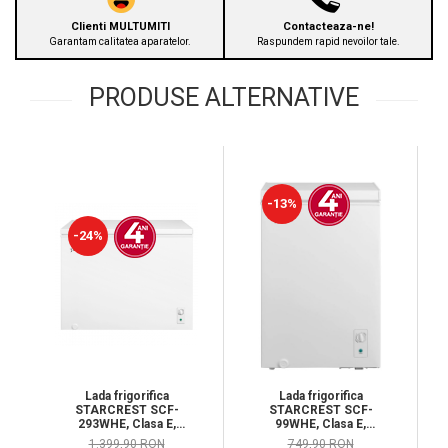
Clienti MULTUMITI
Contacteaza-ne!
Garantam calitatea aparatelor.
Raspundem rapid nevoilor tale.
PRODUSE ALTERNATIVE
-13%
-24%
Lada frigorifica
Lada frigorifica
STARCREST SCF-
STARCREST SCF-
293WHE, Clasa E,
99WHE, Clasa E,
Capacitate 293L,
Capacitate 99L, Sistem
1.399,90 RON
749,90 RON