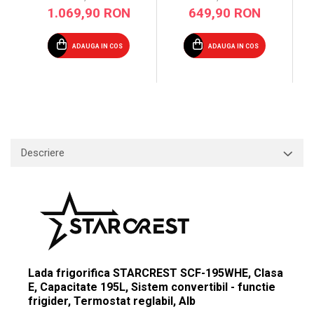
Sistem convertibil -
convertibil - functie
1.069,90 RON
649,90 RON
functie frigider,
frigider, Termostat
Termostat reglabil, Alb
reglabil, Alb
ADAUGA IN COS
ADAUGA IN COS
Descriere
Lada frigorifica STARCREST SCF-195WHE, Clasa
E, Capacitate 195L, Sistem convertibil - functie
frigider, Termostat reglabil, Alb