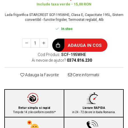
Include taxa verde - 15,00 RON
Lada frigorifica STARCREST SCF-195WHE, Clasa E, Capacitate 195L, Sistem
convertibil - functie frigider, Termostat reglabil, Alb
In stoc
ADAUGA IN COS
Cod Produs:
SCF-195WHE
Ai nevoie de ajutor?
0374.816.230
Adauga la Favorite
Cere informatii
Retur simplu si rapid
Livrare RAPIDA
Timp de 14 zile conform conditii*
in 24 - 72 de ore in toata Romania.