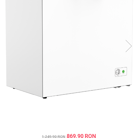
Prăjitor de pâine
Robot de bucătărie
Sandwich maker
Fier de călcat
Dispozitive smart home
869,90 RON
1.249,90 RON