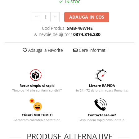
IN STOC
ADAUGA IN COS
Cod Produs:
SMB-46WHE
Ai nevoie de ajutor?
0374.816.230
Adauga la Favorite
Cere informatii
Retur simplu si rapid
Livrare RAPIDA
Timp de 14 zile conform conditii*
in 24 - 72 de ore in toata Romania.
Clienti MULTUMITI
Contacteaza-ne!
Garantam calitatea aparatelor.
Raspundem rapid nevoilor tale.
PRODUSE ALTERNATIVE