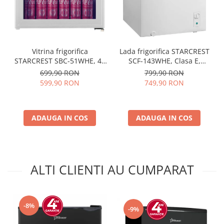
Vitrina frigorifica
Lada frigorifica STARCREST
STARCREST SBC-51WHE, 46
SCF-143WHE, Clasa E,
L, Control temperatura, Usa
Capacitate 143L, Sistem
699,90 RON
799,90 RON
sticla, H 48.8 cm, Alb
convertibil - functie frigider,
599,90 RON
749,90 RON
Termostat reglabil, Alb
ADAUGA IN COS
ADAUGA IN COS
ALTI CLIENTI AU CUMPARAT
-8%
-9%