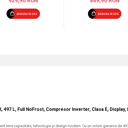
929,90 RON
849,90 RON
ADAUGA IN COS
ADAUGA IN COS
497 L, Full NoFrost, Compresor Inverter, Clasa E, Display, 
nt între capacitate, tehnologie și design modern. Cu un volum generos de 497 