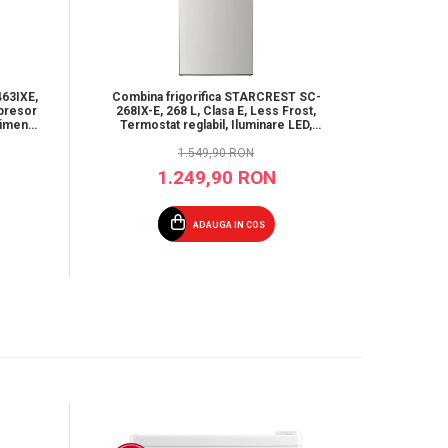
63IXE,
Combina frigorifica STARCREST SC-
Combin
mpresor
268IX-E, 268 L, Clasa E, Less Frost,
268WH-E
timent
Termostat reglabil, Iluminare LED,
Termos
ox
Suprafata Inox antiamprenta, Picioare
Picioare
ajustabile, Usi reversibile, H 178 cm,
1.549,90 RON
Inox
1.249,90 RON
ADAUGA IN COS