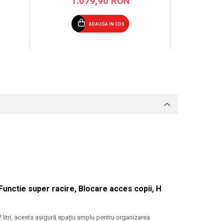
1.079,90 RON
1
ADAUGA IN COS
Functie super racire, Blocare acces copii, H
litri, acesta asigură spațiu amplu pentru organizarea