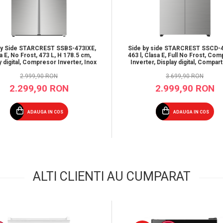
by Side STARCREST SSBS-473IXE,
Side by side STARCREST SSCD-4
a E, No Frost, 473 L, H 178.5 cm,
463 l, Clasa E, Full No Frost, Co
y digital, Compresor Inverter, Inox
Inverter, Display digital, Compar
convertibil 81 l, H 192 cm, In
2.999,90 RON
3.699,90 RON
2.299,90 RON
2.999,90 RON
ADAUGA IN COS
ADAUGA IN COS
ALTI CLIENTI AU CUMPARAT