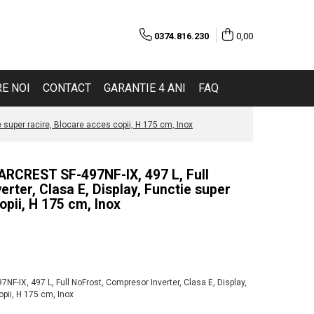
0374.816.230
0,00
E NOI
CONTACT
GARANTIE 4 ANI
FAQ
e super racire, Blocare acces copii, H 175 cm, Inox
TARCREST SF-497NF-IX, 497 L, Full
rter, Clasa E, Display, Functie super
opii, H 175 cm, Inox
F-IX, 497 L, Full NoFrost, Compresor Inverter, Clasa E, Display,
opii, H 175 cm, Inox