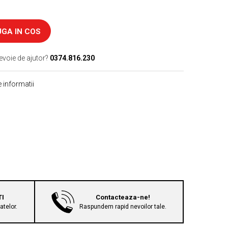
GA IN COS
evoie de ajutor?
0374.816.230
 informatii
TI
Contacteaza-ne!
telor.
Raspundem rapid nevoilor tale.