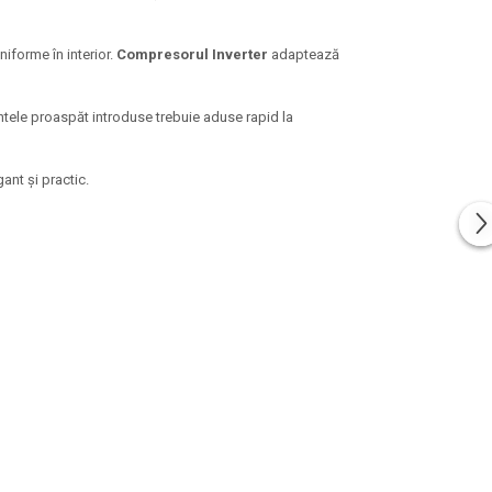
iforme în interior.
Compresorul Inverter
adaptează
ntele proaspăt introduse trebuie aduse rapid la
nt și practic.