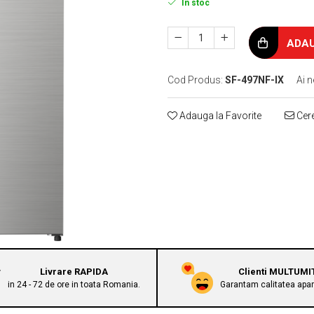
In stoc
ADAU
Cod Produs:
SF-497NF-IX
Ai n
Adauga la Favorite
Cere
Livrare RAPIDA
Clienti MULTUMI
in 24 - 72 de ore in toata Romania.
Garantam calitatea apara