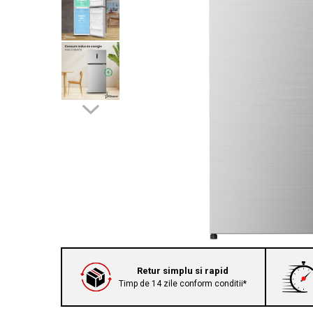
Prăjitor de pâine
Robot de bucătărie
Sandwich maker
Fier de călcat
Dispozitive smart home
Retur simplu si rapid
Timp de 14 zile conform conditii*