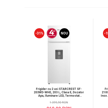
-31%
NOU
-1
Frigider cu 2 usi STARCREST SF-
Fr
203WD-WHE, 203 L, Clasa E, Dozator
210I
Apa, Iluminare LED, Termostat
Inox 
Ajustabil, Usi reversibile, H 145 cm,
U
1.399,90 RON
Alb