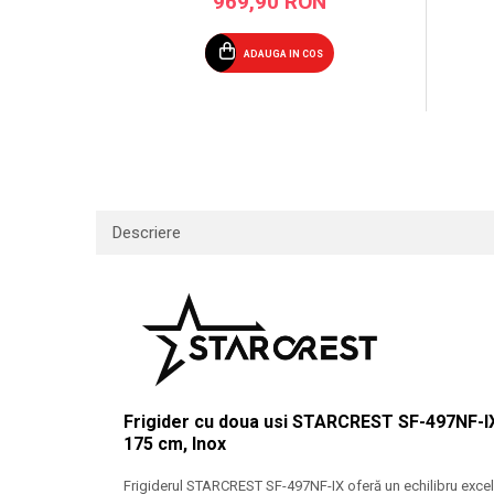
969,90 RON
ADAUGA IN COS
Descriere
Frigider cu doua usi STARCREST SF-497NF-IX, 
175 cm, Inox
Frigiderul STARCREST SF-497NF-IX oferă un echilibru excele