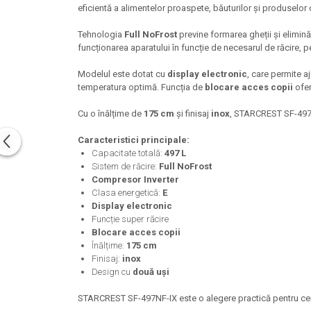
eficientă a alimentelor proaspete, băuturilor și produselor
Tehnologia
Full NoFrost
previne formarea gheții și elimină
funcționarea aparatului în funcție de necesarul de răcire, p
Modelul este dotat cu
display electronic
, care permite aj
temperatura optimă. Funcția de
blocare acces copii
ofer
Cu o înălțime de
175 cm
și finisaj
inox
, STARCREST SF-497N
Caracteristici principale:
Capacitate totală:
497 L
Sistem de răcire:
Full NoFrost
Compresor Inverter
Clasa energetică:
E
Display electronic
Funcție super răcire
Blocare acces copii
Înălțime:
175 cm
Finisaj:
inox
Design cu
două uși
STARCREST SF-497NF-IX este o alegere practică pentru cei c