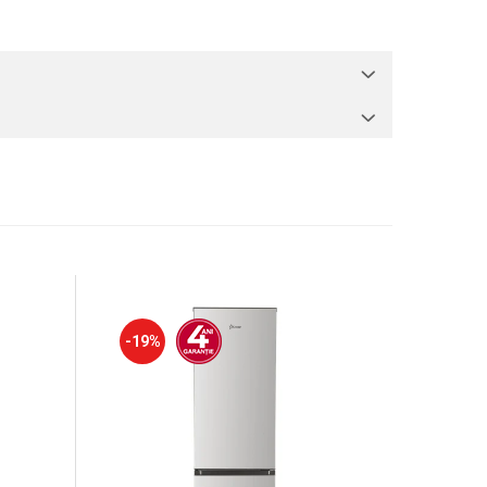
-19%
-29%