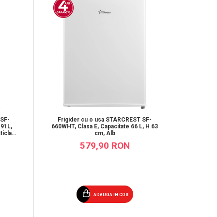
-13%
 SF-
Frigider cu o usa STARCREST SF-
Frigi
 91L,
660WHT, Clasa E, Capacitate 66 L, H 63
85WH-
ticla
cm, Alb
Ilumin
579,90 RON
ADAUGA IN COS