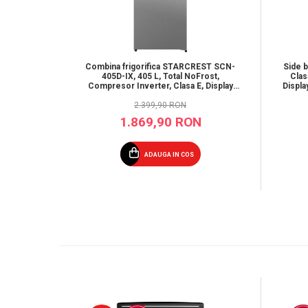
Combina frigorifica STARCREST SCN-
Side 
405D-IX, 405 L, Total NoFrost,
Clas
Compresor Inverter, Clasa E, Display
Displa
digital, Iluminare LED, Suprafata inox
antiamprenta, Usi reversibile, H 185.5
2.399,90 RON
cm, Inox
1.869,90 RON
ADAUGA IN COS