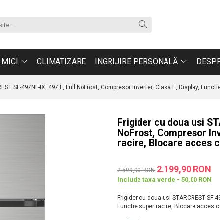
 MICI
CLIMATIZARE
INGRIJIRE PERSONALĂ
DESPR
ST SF-497NF-IX, 497 L, Full NoFrost, Compresor Inverter, Clasa E, Display, Functi
Frigider cu doua usi S
NoFrost, Compresor Inve
racire, Blocare acces c
2.199,90 RON
2.599,90 RON
Include taxa verde - 50,00 RON
Frigider cu doua usi STARCREST SF-497N
Functie super racire, Blocare acces c