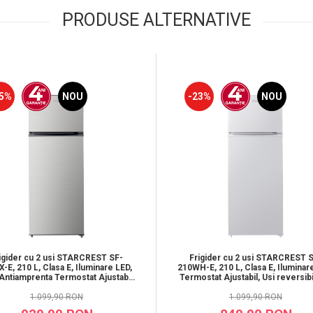
PRODUSE ALTERNATIVE
5%
NOU
-23%
NOU
igider cu 2 usi STARCREST SF-
Frigider cu 2 usi STARCREST 
X-E, 210 L, Clasa E, Iluminare LED,
210WH-E, 210 L, Clasa E, Iluminar
Antiamprenta Termostat Ajustabil,
Termostat Ajustabil, Usi reversibi
si reversibile, H 143 cm, Inox
143 cm, Alb
1.099,90 RON
1.099,90 RON