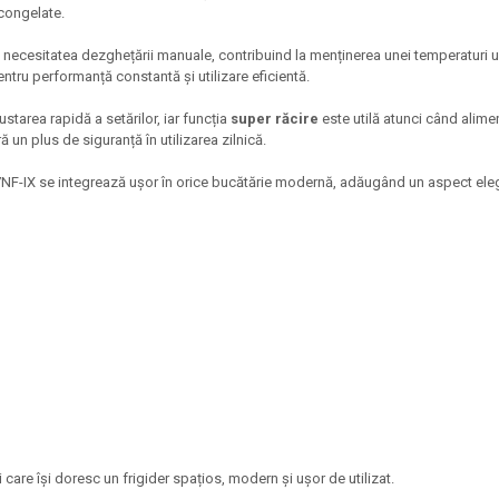
 congelate.
 necesitatea dezghețării manuale, contribuind la menținerea unei temperaturi un
entru performanță constantă și utilizare eficientă.
ustarea rapidă a setărilor, iar funcția
super răcire
este utilă atunci când alime
ă un plus de siguranță în utilizarea zilnică.
F-IX se integrează ușor în orice bucătărie modernă, adăugând un aspect elega
are își doresc un frigider spațios, modern și ușor de utilizat.