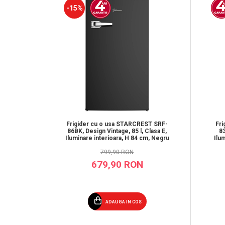
-15%
Frigider cu o usa STARCREST SRF-
Fri
86BK, Design Vintage, 85 l, Clasa E,
83
Iluminare interioara, H 84 cm, Negru
Ilu
799,90 RON
679,90 RON
ADAUGA IN COS