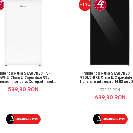
-10%
gider cu o usa STARCREST SF-
Frigider cu o usa STARCREST
WHE, Clasa E, Capacitate 83L,
91GLS-BKE Clasa E, Capacitate
minare interioara, Compartiment
Iluminare interioara, H 83 cm, S
gheata, H 85 cm, Alb
Neagra
599,90 RON
779,90 RON
699,90 RON
ADAUGA IN COS
ADAUGA IN COS