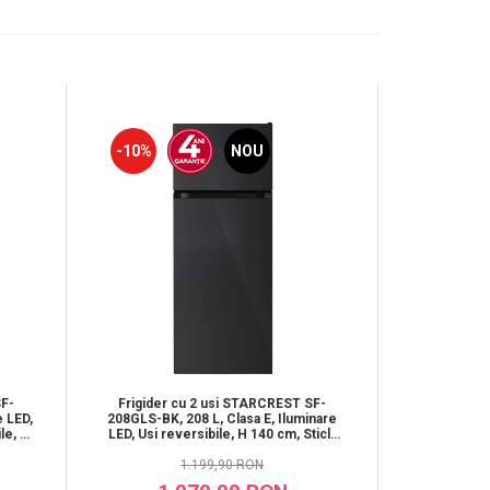
-10%
NOU
-20%
SF-
Frigider cu 2 usi STARCREST SF-
Frigider - 
e LED,
208GLS-BK, 208 L, Clasa E, Iluminare
SFL-230IXE,
le, H
LED, Usi reversibile, H 140 cm, Sticla
reglabil, R
Neagra
1.199,90 RON