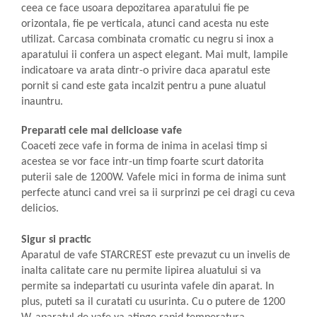
ceea ce face usoara depozitarea aparatului fie pe
orizontala, fie pe verticala, atunci cand acesta nu este
utilizat. Carcasa combinata cromatic cu negru si inox a
aparatului ii confera un aspect elegant. Mai mult, lampile
indicatoare va arata dintr-o privire daca aparatul este
pornit si cand este gata incalzit pentru a pune aluatul
inauntru.
Preparati cele mai delicioase vafe
Coaceti zece vafe in forma de inima in acelasi timp si
acestea se vor face intr-un timp foarte scurt datorita
puterii sale de 1200W. Vafele mici in forma de inima sunt
perfecte atunci cand vrei sa ii surprinzi pe cei dragi cu ceva
delicios.
Sigur si practic
Aparatul de vafe STARCREST este prevazut cu un invelis de
inalta calitate care nu permite lipirea aluatului si va
permite sa indepartati cu usurinta vafele din aparat. In
plus, puteti sa il curatati cu usurinta. Cu o putere de 1200