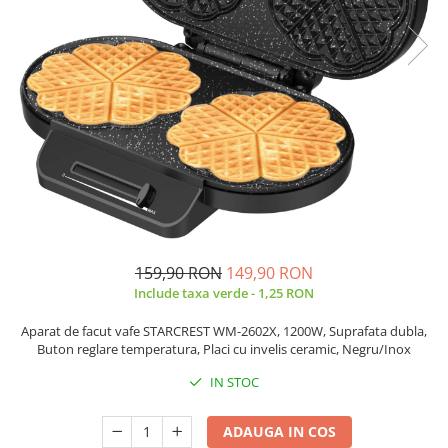
Prăjitor de pâine
Robot de bucătărie
Sandwich maker
Fier de călcat
Dispozitive smart home
159,90 RON
149,90 RON
Include taxa verde - 1,25 RON
Aparat de facut vafe STARCREST WM-2602X, 1200W, Suprafata dubla,
Buton reglare temperatura, Placi cu invelis ceramic, Negru/Inox
IN STOC
ADAUGA IN COS