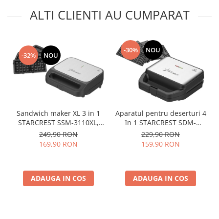
ALTI CLIENTI AU CUMPARAT
-30%
NOU
-32%
NOU
Sandwich maker XL 3 in 1
Aparatul pentru deserturi 4
STARCREST SSM-3110XL,
în 1 STARCREST SDM-
1000 W, 3 tipuri de placi
4110BX, 800W, placi
249,90 RON
229,90 RON
detasabile cu invelis
detasabile cu invelis
169,90 RON
159,90 RON
ceramic: grill / sandwich
ceramic pentru vafe, nuci,
triunghi / vafe, Dimensiune
gogosi si smile sandwich,
placi 23 x 13 cm,
negru
ADAUGA IN COS
Negru/Inox
ADAUGA IN COS