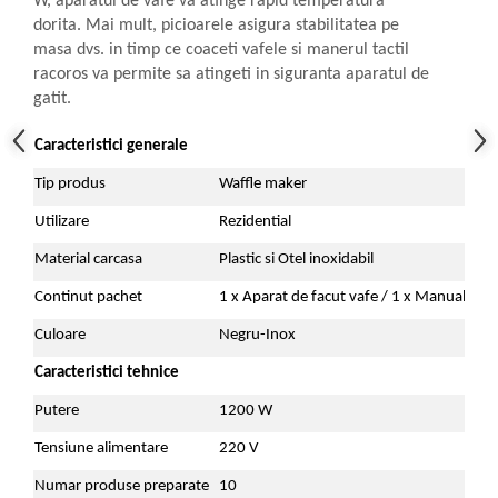
W, aparatul de vafe va atinge rapid temperatura
dorita. Mai mult, picioarele asigura stabilitatea pe
masa dvs. in timp ce coaceti vafele si manerul tactil
racoros va permite sa atingeti in siguranta aparatul de
gatit.
Caracteristici generale
Tip produs
Waffle maker
Utilizare
Rezidential
Material carcasa
Plastic si Otel inoxidabil
Continut pachet
1 x Aparat de facut vafe / 1 x Manual utili
Culoare
Negru-Inox
Caracteristici tehnice
Putere
1200 W
Tensiune alimentare
220 V
Numar produse preparate
10