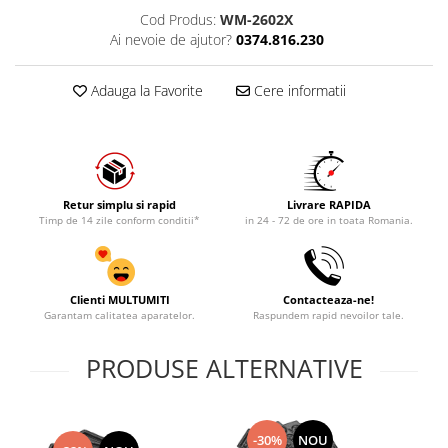
Cod Produs:
WM-2602X
Ai nevoie de ajutor?
0374.816.230
Adauga la Favorite
Cere informatii
Retur simplu si rapid
Livrare RAPIDA
Timp de 14 zile conform conditii*
in 24 - 72 de ore in toata Romania.
Clienti MULTUMITI
Contacteaza-ne!
Garantam calitatea aparatelor.
Raspundem rapid nevoilor tale.
PRODUSE ALTERNATIVE
-30%
NOU