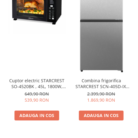
Cuptor electric STARCREST
Combina frigorifica
SO-4520BK , 45L, 1800W,
STARCREST SCN-405D-IX,
Rotisor, Convectie, 12
405 L, Total NoFrost,
649,90 RON
2.399,90 RON
Programe predefinite,
Compresor Inverter, Clasa
539,90 RON
1.869,90 RON
Interfata digitala, Negru
E, Display digital, Iluminare
LED, Suprafata inox
ADAUGA IN COS
ADAUGA IN COS
antiamprenta, Usi
reversibile, H 185.5 cm, Inox