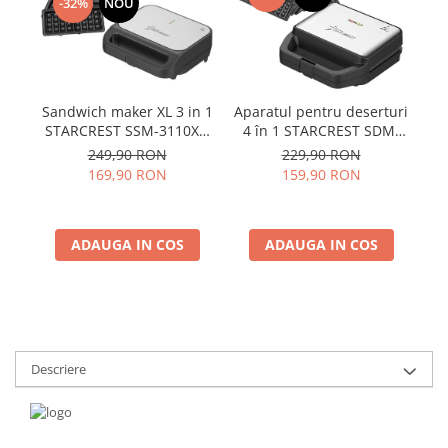
-32%
NOU
Sandwich maker XL 3 in 1
Aparatul pentru deserturi
A
STARCREST SSM-3110XL,
4 în 1 STARCREST SDM-
fo
1000 W, 3 tipuri de placi
4110BX, 800W, placi
S
249,90 RON
229,90 RON
detasabile cu invelis
detasabile cu invelis
169,90 RON
159,90 RON
ceramic: grill / sandwich
ceramic pentru vafe,
l
triunghi / vafe,
nuci, gogosi si smile
Dimensiune placi 23 x 13
sandwich, negru
ADAUGA IN COS
cm, Negru/Inox
ADAUGA IN COS
Descriere