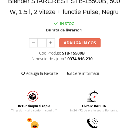
Blender STARCREST STB-15500B, 500
W, 1.5 l, 2 viteze + functie Pulse, Negru
IN STOC
Durata de livrare:
1
ADAUGA IN COS
Cod Produs:
STB-15500B
Ai nevoie de ajutor?
0374.816.230
Adauga la Favorite
Cere informatii
Retur simplu si rapid
Livrare RAPIDA
Timp de 14 zile conform conditii*
in 24 - 72 de ore in toata Romania.