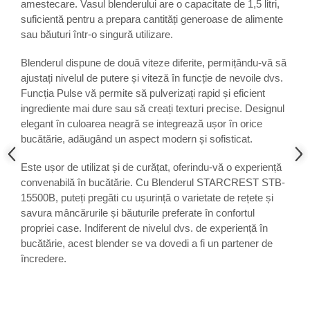
amestecare. Vasul blenderului are o capacitate de 1,5 litri,
suficientă pentru a prepara cantități generoase de alimente
sau băuturi într-o singură utilizare.
Blenderul dispune de două viteze diferite, permițându-vă să
ajustați nivelul de putere și viteză în funcție de nevoile dvs.
Funcția Pulse vă permite să pulverizați rapid și eficient
ingrediente mai dure sau să creați texturi precise. Designul
elegant în culoarea neagră se integrează ușor în orice
bucătărie, adăugând un aspect modern și sofisticat.
Este ușor de utilizat și de curățat, oferindu-vă o experiență
convenabilă în bucătărie. Cu Blenderul STARCREST STB-
15500B, puteți pregăti cu ușurință o varietate de rețete și
savura mâncărurile și băuturile preferate în confortul
propriei case. Indiferent de nivelul dvs. de experiență în
bucătărie, acest blender se va dovedi a fi un partener de
încredere.