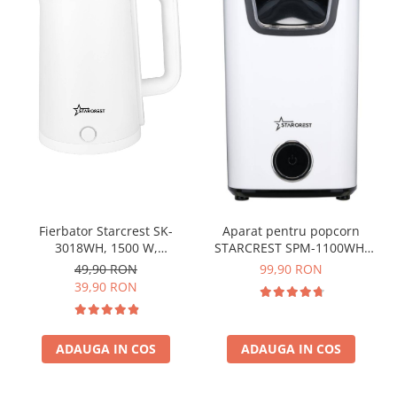
Fierbator Starcrest SK-
Aparat pentru popcorn
3018WH, 1500 W,
STARCREST SPM-1100WH,
Capacitate 1.8 L, Oprire
1100 W, Alb/Negru
49,90 RON
99,90 RON
automata, Alb
39,90 RON
ADAUGA IN COS
ADAUGA IN COS