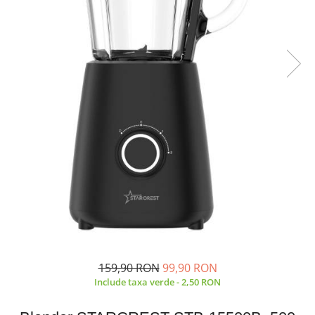
Prăjitor de pâine
Robot de bucătărie
Sandwich maker
Fier de călcat
Dispozitive smart home
159,90 RON
99,90 RON
Include taxa verde - 2,50 RON