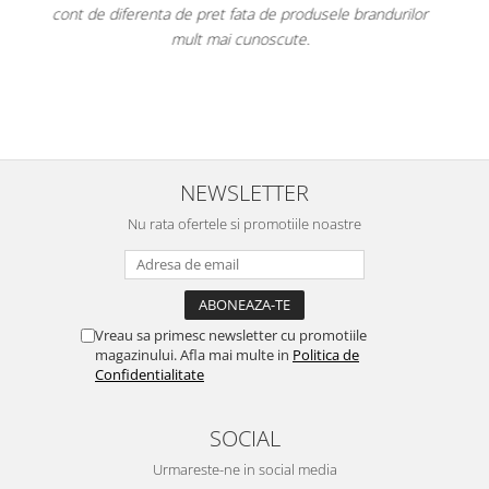
ndurilor
pe ușă. Am atașat fotografii.
Per total cred că este un "best buy" la momentul cumpă
având cel mai mic preț dintre toate ofertele.
NEWSLETTER
Nu rata ofertele si promotiile noastre
Vreau sa primesc newsletter cu promotiile
magazinului. Afla mai multe in
Politica de
Confidentialitate
SOCIAL
Urmareste-ne in social media