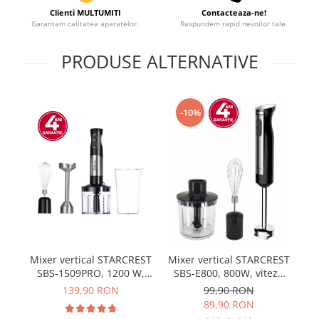
Clienti MULTUMITI
Contacteaza-ne!
Garantam calitatea aparatelor.
Raspundem rapid nevoilor tale.
PRODUSE ALTERNATIVE
-10%
Mixer vertical STARCREST
Mixer vertical STARCREST
SBS-1509PRO, 1200 W,
SBS-E800, 800W, viteza
S
Chopper, Tel, Pahar
variabila, tocator, tel,
139,90 RON
99,90 RON
gradat, 9 viteze, Turbo,
cana de mixat,
89,90 RON
Inox / Negru
negru/inox