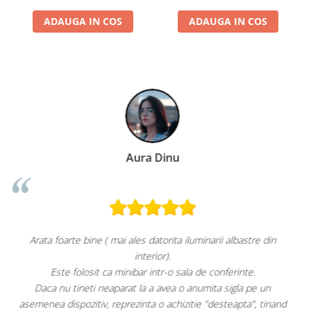
ADAUGA IN COS
ADAUGA IN COS
Paula Chiriac
astre din
Super!
Aspect foarte plăcut.
nte.
Răcește foarte bine pe treapta 3.
a pe un
Faptul că grătarul metalic se poate poziționa mai sus sau 
ta", tinand
este, după părerea mea, un avantaj. Apa plată la 0,5L nu 