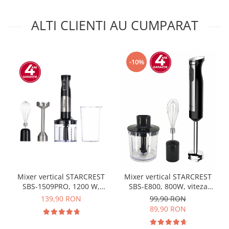
ALTI CLIENTI AU CUMPARAT
-10%
Mixer vertical STARCREST
Mixer vertical STARCREST
SBS-1509PRO, 1200 W,
SBS-E800, 800W, viteza
Chopper, Tel, Pahar gradat,
variabila, tocator, tel, cana
139,90 RON
99,90 RON
9 viteze, Turbo, Inox /
de mixat, negru/inox
89,90 RON
Negru