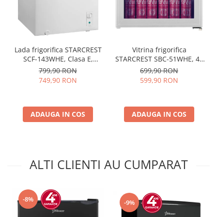
Vitrina frigorifica
Lada frigorifica STARCREST
STARCREST SBC-51WHE, 46
SCF-143WHE, Clasa E,
L, Control temperatura, Usa
Capacitate 143L, Sistem
699,90 RON
799,90 RON
sticla, H 48.8 cm, Alb
convertibil - functie frigider,
599,90 RON
749,90 RON
Termostat reglabil, Alb
ADAUGA IN COS
ADAUGA IN COS
ALTI CLIENTI AU CUMPARAT
-8%
-9%