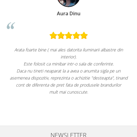
ra Dinu
Paula Ch
s datorita iluminarii albastre din
Super
nterior).
Aspect foart
r intr-o sala de conferinte.
Răcește foarte bin
la a avea o anumita sigla pe un
Faptul că grătarul metalic se poat
nta o achizitie "desteapta", tinand
este, după părerea mea, un avantaj
t fata de produsele brandurilor
pe ușă. Am atașa
i cunoscute.
Per total cred că este un "best
având cel mai mic preț d
NEWSLETTER