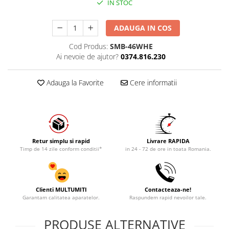
IN STOC
ADAUGA IN COS
Cod Produs:
SMB-46WHE
Ai nevoie de ajutor?
0374.816.230
Adauga la Favorite
Cere informatii
Retur simplu si rapid
Livrare RAPIDA
Timp de 14 zile conform conditii*
in 24 - 72 de ore in toata Romania.
Clienti MULTUMITI
Contacteaza-ne!
Garantam calitatea aparatelor.
Raspundem rapid nevoilor tale.
PRODUSE ALTERNATIVE