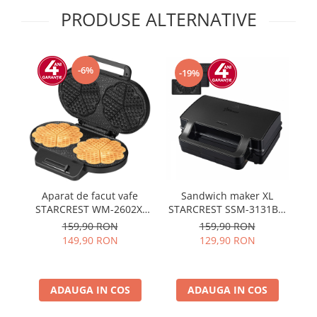
PRODUSE ALTERNATIVE
-6%
-19%
Aparat de facut vafe
Sandwich maker XL
Ap
STARCREST WM-2602X,
STARCREST SSM-3131BX,
4
1200W, Suprafata dubla,
1000 W, 3 placi
159,90 RON
159,90 RON
Buton reglare
detasabile antiadezive:
149,90 RON
129,90 RON
temperatura, Placi cu
sandwich, waffle si grill,
invelis ceramic,
Dark Inox
Negru/Inox
ADAUGA IN COS
ADAUGA IN COS