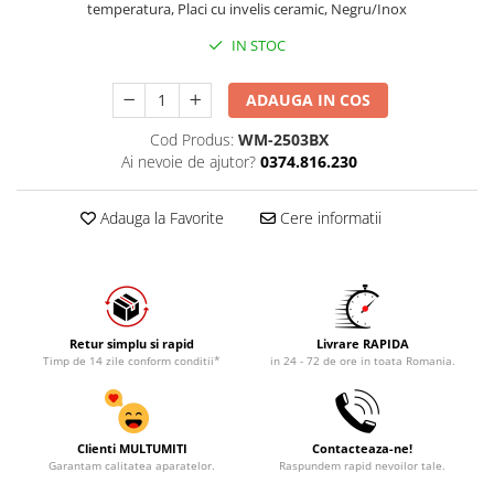
temperatura, Placi cu invelis ceramic, Negru/Inox
IN STOC
ADAUGA IN COS
Cod Produs:
WM-2503BX
Ai nevoie de ajutor?
0374.816.230
Adauga la Favorite
Cere informatii
Retur simplu si rapid
Livrare RAPIDA
Timp de 14 zile conform conditii*
in 24 - 72 de ore in toata Romania.
Clienti MULTUMITI
Contacteaza-ne!
Garantam calitatea aparatelor.
Raspundem rapid nevoilor tale.