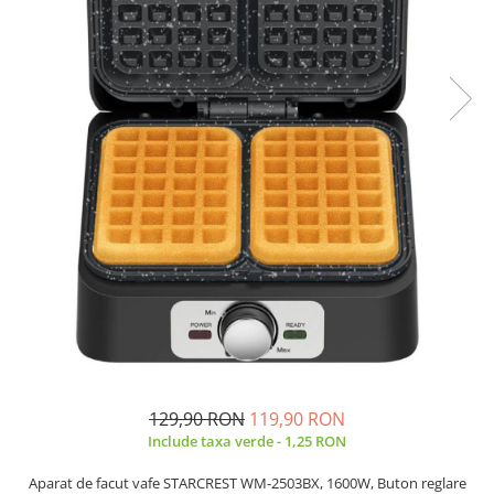
Prăjitor de pâine
Robot de bucătărie
Sandwich maker
Fier de călcat
Dispozitive smart home
129,90 RON
119,90 RON
Include taxa verde - 1,25 RON
Aparat de facut vafe STARCREST WM-2503BX, 1600W, Buton reglare