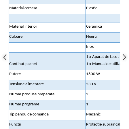
Material carcasa
Plastic
Material interior
Ceramica
Culoare
Negru
Inox
1 x Aparat de facut vafe
Continut pachet
1 x Manual de utilizare
Putere
1600 W
Tensiune alimentare
230 V
Numar produse preparate
2
Numar programe
1
Tip panou de comanda
Mecanic
Functii
Protectie supraincalzire