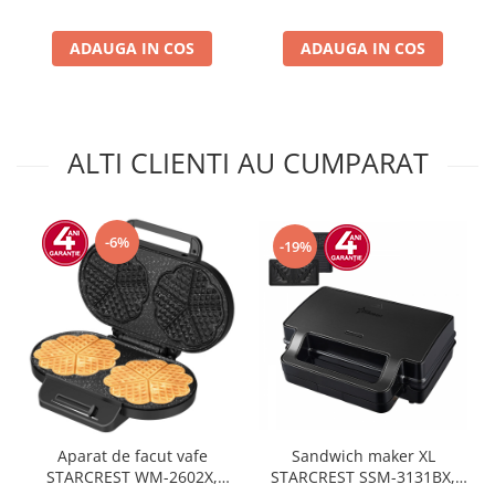
Inox antiamprenta, Picioare
ventilator, Temporizator,
ajustabile, Usi reversibile, H
Siguranta anti cadere,
ADAUGA IN COS
178 cm, Inox
Protectie supraincalzire
ADAUGA IN COS
ALTI CLIENTI AU CUMPARAT
-6%
-19%
Aparat de facut vafe
Sandwich maker XL
STARCREST WM-2602X,
STARCREST SSM-3131BX,