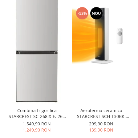
-53%
NOU
Combina frigorifica
Aeroterma ceramica
STARCREST SC-268IX-E, 268
STARCREST SCH-T30BK,
L, Clasa E, Less Frost,
2000W, Control digital,
1.549,90 RON
299,90 RON
Termostat reglabil,
Functie de oscilare,
1.249,90 RON
139,90 RON
Iluminare LED, Suprafata
Telecomanda, Functie