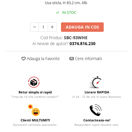
Usa sticla, H 83.2 cm, Alb
IN STOC
ADAUGA IN COS
Cod Produs:
SBC-93WHE
Ai nevoie de ajutor?
0374.816.230
Adauga la Favorite
Cere informatii
Retur simplu si rapid
Livrare RAPIDA
Timp de 14 zile conform conditii*
in 24 - 72 de ore in toata Romania.
Clienti MULTUMITI
Contacteaza-ne!
Garantam calitatea aparatelor.
Raspundem rapid nevoilor tale.