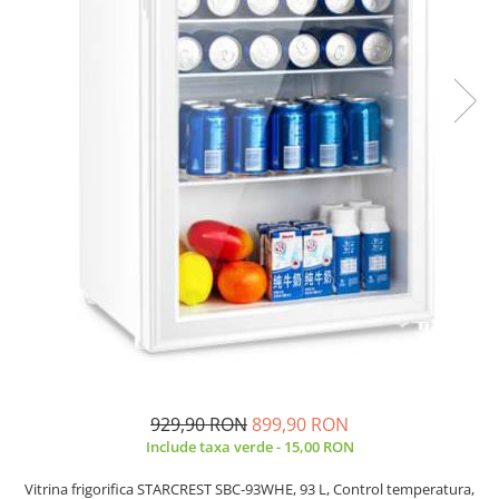
Prăjitor de pâine
Robot de bucătărie
Sandwich maker
Fier de călcat
Dispozitive smart home
929,90 RON
899,90 RON
Include taxa verde - 15,00 RON
Vitrina frigorifica STARCREST SBC-93WHE, 93 L, Control temperatura,