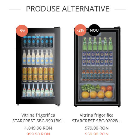
PRODUSE ALTERNATIVE
-2%
NOU
-5%
Vitrina frigorifica
Vitrina frigorifica
STARCREST SBC-9901BKE,
STARCREST SBC-9202BK,
pr
93 L, Termostat reglabil,
93 L, Control
1.049,90 RON
979,90 RON
Iluminare LED, Usa sticla,
temperatura, Usa sticla,
999,90 RON
959,90 RON