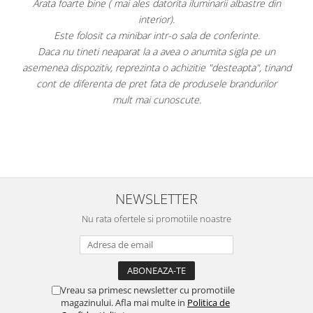
arii albastre din
Super!
Aspect foarte plăcut.
 conferinte.
Răcește foarte bine pe treapta 3.
ita sigla pe un
Faptul că grătarul metalic se poate poziționa mai 
"desteapta", tinand
este, după părerea mea, un avantaj. Apa plată la 0
ele brandurilor
pe ușă. Am atașat fotografii.
Per total cred că este un "best buy" la momentu
având cel mai mic preț dintre toate ofer
NEWSLETTER
Nu rata ofertele si promotiile noastre
Vreau sa primesc newsletter cu promotiile
magazinului. Afla mai multe in
Politica de