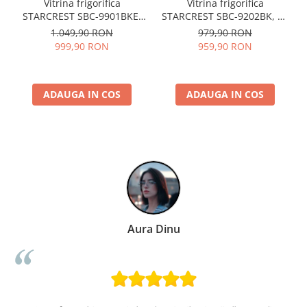
Vitrina frigorifica
Vitrina frigorifica
STARCREST SBC-9901BKE,
STARCREST SBC-9202BK, 93
93 L, Termostat reglabil,
L, Control temperatura, Usa
1.049,90 RON
979,90 RON
Iluminare LED, Usa sticla, H
sticla, H 83.2 cm, Negru
999,90 RON
959,90 RON
84.5 cm, Negru
ADAUGA IN COS
ADAUGA IN COS
Paula Chiriac