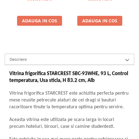
H 84.5 cm, Negru
H 83.2 cm, Negru
Il
ADAUGA IN COS
ADAUGA IN COS
Descriere
Vitrina frigorifica STARCREST SBC-93WHE, 93 L, Control
temperatura, Usa sticla, H 83.2 cm, Alb
Vitrina frigorifica STARCREST este achizitia perfecta pentru
mese reusite petrecute alaturi de cei dragi si bauturi
racoritoare tinute la temperatura optima pentru servire.
Aceasta vitrina este utilizata pe scara larga in locuri
precum hoteluri, birouri, case si camine studentesti.