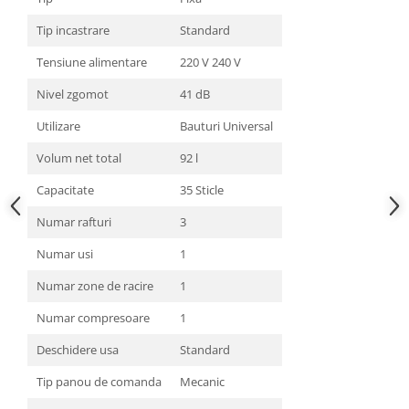
Tip incastrare
Standard
Tensiune alimentare
220 V 240 V
Nivel zgomot
41 dB
Utilizare
Bauturi Universal
Volum net total
92 l
Capacitate
35 Sticle
Numar rafturi
3
Numar usi
1
Numar zone de racire
1
Numar compresoare
1
Deschidere usa
Standard
Tip panou de comanda
Mecanic