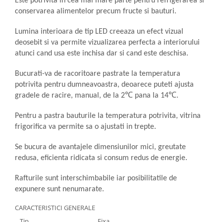
Este potrivita in cea mai mare parte pentru refrigerarea si
conservarea alimentelor precum fructe si bauturi.
Lumina interioara de tip LED creeaza un efect vizual
deosebit si va permite vizualizarea perfecta a interiorului
atunci cand usa este inchisa dar si cand este deschisa.
Bucurati-va de racoritoare pastrate la temperatura
potrivita pentru dumneavoastra, deoarece puteti ajusta
gradele de racire, manual, de la 2℃ pana la 14℃.
Pentru a pastra bauturile la temperatura potrivita, vitrina
frigorifica va permite sa o ajustati in trepte.
Se bucura de avantajele dimensiunilor mici, greutate
redusa, eficienta ridicata si consum redus de energie.
Rafturile sunt interschimbabile iar posibilitatile de
expunere sunt nenumarate.
CARACTERISTICI GENERALE
Tip
Fixa