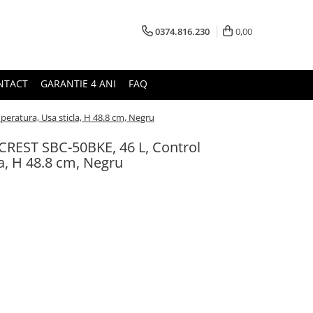
0374.816.230
0,00
NTACT
GARANTIE 4 ANI
FAQ
peratura, Usa sticla, H 48.8 cm, Negru
ARCREST SBC-50BKE, 46 L, Control
a, H 48.8 cm, Negru