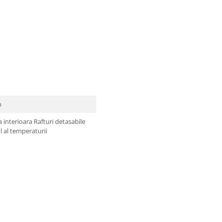
h
 interioara Rafturi detasabile
l al temperaturii