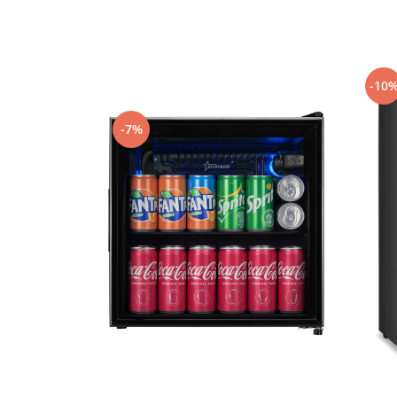
-10
-7%