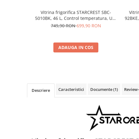
Vitr
Vitrina frigorifica STARCREST SBC-
92BKE,
5010BK, 46 L, Control temperatura, Usa
sticla, H 48.8 cm, Negru
749,90 RON
699,90 RON
ADAUGA IN COS
Caracteristici
Documente (1)
Review
Descriere