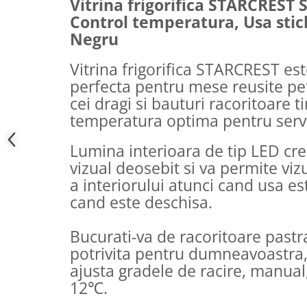
Vitrina frigorifica STARCREST 
Control temperatura, Usa sticl
Negru
Vitrina frigorifica STARCREST est
perfecta pentru mese reusite pet
cei dragi si bauturi racoritoare t
temperatura optima pentru servi
Lumina interioara de tip LED cr
vizual deosebit si va permite viz
a interiorului atunci cand usa es
cand este deschisa.
Bucurati-va de racoritoare pastr
potrivita pentru dumneavoastra,
ajusta gradele de racire, manual
12℃.