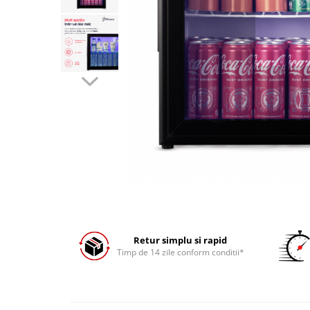
Prăjitor de pâine
Robot de bucătărie
Sandwich maker
Fier de călcat
Dispozitive smart home
Retur simplu si rapid
Timp de 14 zile conform conditii*