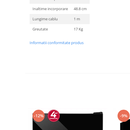
Inaltime incorporare
48.8 cm
Lungime cablu
1 m
Greutate
17 Kg
Informatii conformitate produs
-12%
-9%