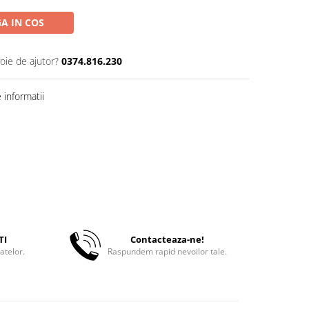
A IN COS
oie de ajutor?
0374.816.230
informatii
TI
Contacteaza-ne!
atelor.
Raspundem rapid nevoilor tale.