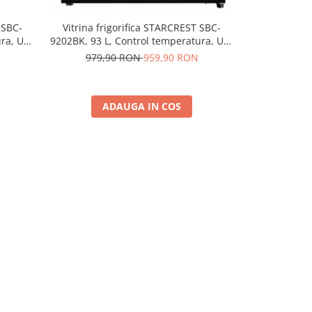
 SBC-
Vitrina frigorifica STARCREST SBC-
Vitrina fr
ra, Usa
9202BK, 93 L, Control temperatura, Usa
9901BKE, 9
sticla, H 83.2 cm, Negru
Iluminare LE
979,90 RON
959,90 RON
1.049
ADAUGA IN COS
A