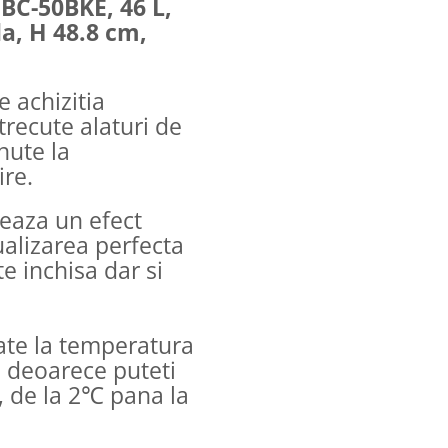
SBC-50BKE, 46 L,
a, H 48.8 cm,
e achizitia
recute alaturi de
inute la
re.
eeaza un efect
ualizarea perfecta
te inchisa dar si
ate la temperatura
 deoarece puteti
, de la 2℃ pana la