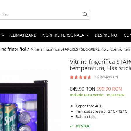
CLIMATIZARE
INGRIJIRE PERSONALĂ
DESPRE NOI
CO
rină frigorifică /
Vitrina frigorifica STARCREST SBC-50BKE, 46 L, Control tem
Vitrina frigorifica ST
temperatura, Usa sticl
16 Review-uri
649,90 RON
599,90 RON
Include taxa verde - 15,00 RON
Capacitate 46 L
Termostat reglabil 2° C - 12° C
Raft metalic
IN STOC