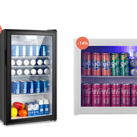
%
-14%