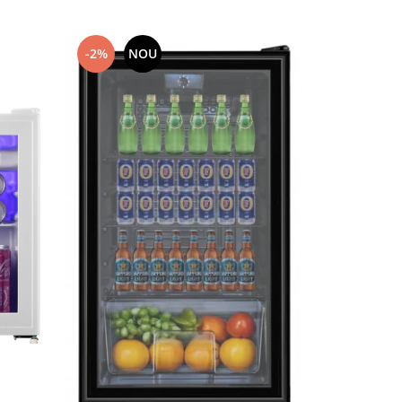
-2%
NOU
-5%