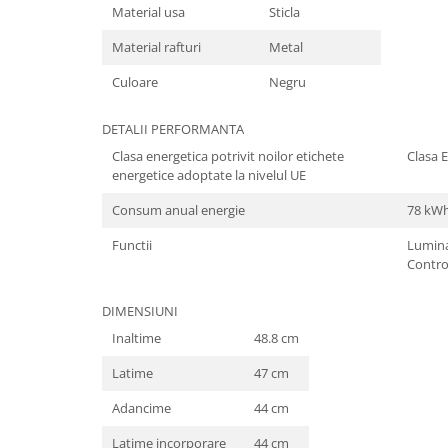
Material usa
Sticla
Material rafturi
Metal
Culoare
Negru
DETALII PERFORMANTA
Clasa energetica potrivit noilor etichete
Clasa E
energetice adoptate la nivelul UE
Consum anual energie
78 kW
Functii
Lumina
Contro
DIMENSIUNI
Inaltime
48.8 cm
Latime
47 cm
Adancime
44 cm
Latime incorporare
44 cm