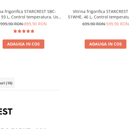
ina frigorifica STARCREST SBC-
Vitrina frigorifica STARCREST
 93 L, Control temperatura, Usa
51WHE, 46 L, Control temperatu
sticla, H 83.2 cm, Negru
sticla, H 48.8 cm, Alb
999,90 RON
899,90 RON
699,90 RON
599,90 RON
ADAUGA IN COS
ADAUGA IN COS
-uri
(16)