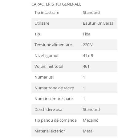
CARACTERISTICI GENERALE
Tip incastrare
Standard
Utilizare
Bauturi Universal
Tip
Fixa
Tensiune alimentare
220 V
Nivel zgomot
41 dB
Volum net total
46 l
Numar usi
1
Numar zone de racire
1
Numar compresoare
1
Deschidere usa
Standard
Tip panou de comanda
Mecanic
Material exterior
Metal