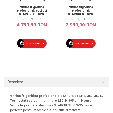
Vitrina frigorifica
Vitrina frigorifica
profesionala cu 2 usi
profesionala
STARCREST SPS-
STARCREST SPS-
2D590DC, 590 L,
591BK, 591 L,
5.199,90 RON
5.999,90 RON
Caseta luminoasa,
Termostat reglabil,
4.799,90 RON
3.999,90 RON
Display Temperatura,
Iluminare LED, H 214
Panou comanda Digital,
cm, Negru
Iluminare LED, Roti, H
195 cm
ADAUGA IN COS
ADAUGA IN COS
Descriere
Vitrina frigorifica profesionala STARCREST SPS-360, 360 L,
Termostat reglabil, Iluminare LED, H 195 cm, Negru
Vitrina frigorifica profesionala STARCREST SPS-360 este
perfecta pentru afacerile din industria alimentara.