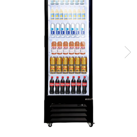
Prăjitor de pâine
Robot de bucătărie
Sandwich maker
Fier de călcat
Dispozitive smart home