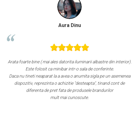
ra Dinu
Paula Ch
rita iluminarii albastre din interior).
Super
r intr-o sala de conferinte.
Aspect foart
avea o anumita sigla pe un asemenea
Răcește foarte bin
izitie "desteapta", tinand cont de
Faptul că grătarul metalic se poat
ta de produsele brandurilor
este, după părerea mea, un avantaj.
ai cunoscute.
ușă. Am atașat 
Per total cred că este un "best bu
cel mai mic preț dint