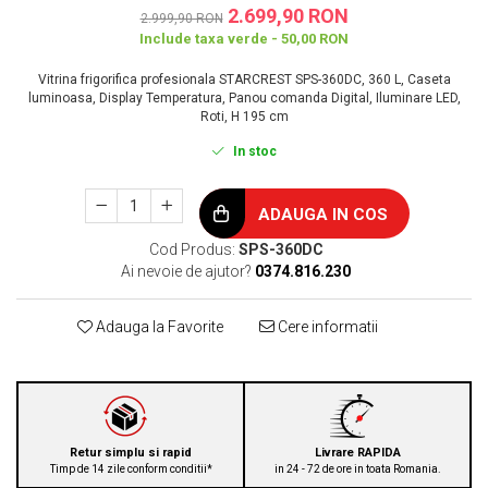
2.699,90 RON
2.999,90 RON
Include taxa verde - 50,00 RON
Vitrina frigorifica profesionala STARCREST SPS-360DC, 360 L, Caseta
luminoasa, Display Temperatura, Panou comanda Digital, Iluminare LED,
Roti, H 195 cm
In stoc
ADAUGA IN COS
Cod Produs:
SPS-360DC
Ai nevoie de ajutor?
0374.816.230
Adauga la Favorite
Cere informatii
Retur simplu si rapid
Livrare RAPIDA
Timp de 14 zile conform conditii*
in 24 - 72 de ore in toata Romania.