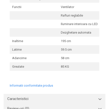
Functii
Ventilator
Rafturi reglabile
Iluminare interioara cu LED
Dezghetare automata
Inaltime
195 cm
Latime
59.5 cm
Adancime
58 cm
Greutate
85 KG
Informatii conformitate produs
Caracteristici
Review-uri
(0)