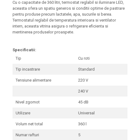
Cu o capacitate de 360 litri, termostat reglabil si iluminare LED,
aceasta ofera un spatiu generos si conditii optime de pastrare
pentru produse precum lactatele, apa, sucurile si berea.
Termostatul reglabil de temperatura interioara si ventilator
intern, aceasta vitrina asigura o refrigerare eficienta si
mentinerea produselor proaspete.
Specificatii:
Tip
Cu roti
Tip incastrare
Standard
Tensiune alimentare
220 V
240 V
Nivel zgomot
45 dB
Utilizare
Universal
Volum net total
360 l
Numar rafturi
5