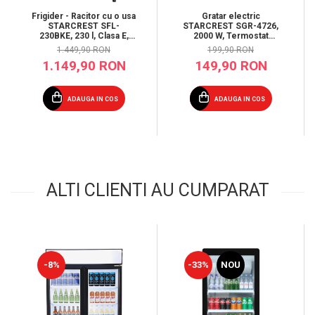
Frigider - Racitor cu o usa
Gratar electric
STARCREST SFL-
STARCREST SGR-4726,
230BKE, 230 l, Clasa E,
2000 W, Termostat
Termostat reglabil, Rafturi
reglabil, Placa cu invelis
1.449,90 RON
199,90 RON
ajustabile, H 142 cm,
ceramic tip grill/neted,
1.149,90 RON
149,90 RON
Negru
Suprafata de gatire 47 x
26.5 cm, Negru/Inox
ADAUGA IN COS
ADAUGA IN COS
ALTI CLIENTI AU CUMPARAT
-8%
-33%
NOU