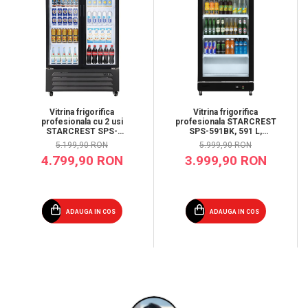
Vitrina frigorifica
Vitrina frigorifica
profesionala cu 2 usi
profesionala STARCREST
STARCREST SPS-
SPS-591BK, 591 L,
2D590DC, 590 L, Caseta
Termostat reglabil,
5.199,90 RON
5.999,90 RON
luminoasa, Display
Iluminare LED, H 214 cm,
4.799,90 RON
3.999,90 RON
Temperatura, Panou
Negru
comanda Digital,
Iluminare LED, Roti, H 195
cm
ADAUGA IN COS
ADAUGA IN COS