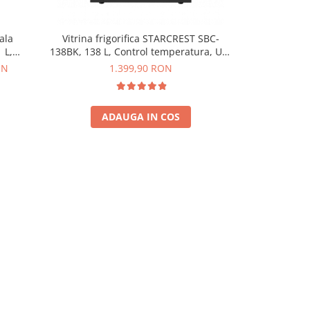
ala
Vitrina frigorifica STARCREST SBC-
Vitrina fr
 L,
138BK, 138 L, Control temperatura, Usa
92BKE, 93 L,
LED, H
sticla, H 125 cm, Negru
sticl
ON
1.399,90 RON
999,
ADAUGA IN COS
A