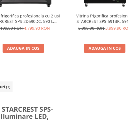
 frigorifica profesionala cu 2 usi
Vitrina frigorifica profesion
RCREST SPS-2D590DC, 590 L,
STARCREST SPS-591BK, 591
Caseta luminoasa, Display
Termostat reglabil, Iluminare 
.199,90 RON
4.799,90 RON
5.999,90 RON
3.999,90 R
atura, Panou comanda Digital,
214 cm, Negru
uminare LED, Roti, H 195 cm
ADAUGA IN COS
ADAUGA IN COS
-uri
(7)
la STARCREST SPS-
, Iluminare LED,