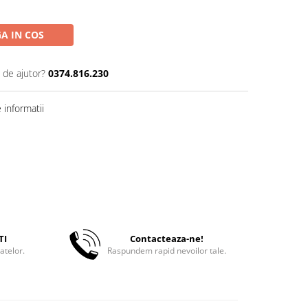
A IN COS
 de ajutor?
0374.816.230
informatii
TI
Contacteaza-ne!
atelor.
Raspundem rapid nevoilor tale.