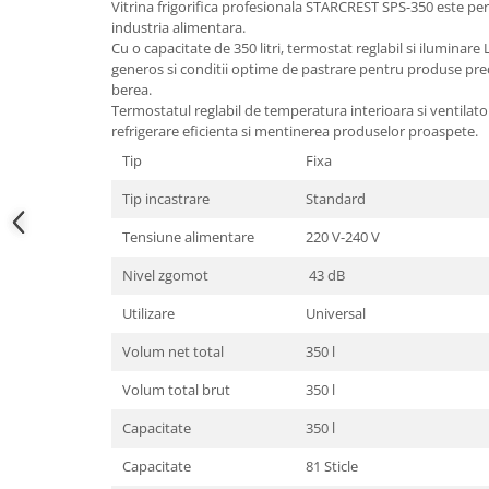
Vitrina frigorifica profesionala STARCREST SPS-350 este per
industria alimentara.
Cu o capacitate de 350 litri, termostat reglabil si iluminare
generos si conditii optime de pastrare pentru produse precu
berea.
Termostatul reglabil de temperatura interioara si ventilator
refrigerare eficienta si mentinerea produselor proaspete.
Tip
Fixa
Tip incastrare
Standard
Tensiune alimentare
220 V-240 V
Nivel zgomot
43 dB
Utilizare
Universal
Volum net total
350 l
Volum total brut
350 l
Capacitate
350 l
Capacitate
81 Sticle