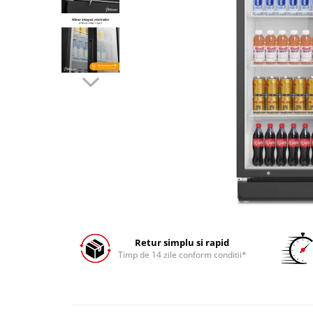
Prăjitor de pâine
Robot de bucătărie
Sandwich maker
Fier de călcat
Dispozitive smart home
Retur simplu si rapid
Timp de 14 zile conform conditii*