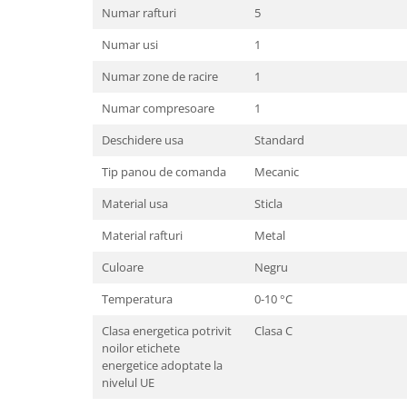
Numar rafturi
5
Numar usi
1
Numar zone de racire
1
Numar compresoare
1
Deschidere usa
Standard
Tip panou de comanda
Mecanic
Material usa
Sticla
Material rafturi
Metal
Culoare
Negru
Temperatura
0-10 °C
Clasa energetica potrivit
Clasa C
noilor etichete
energetice adoptate la
nivelul UE