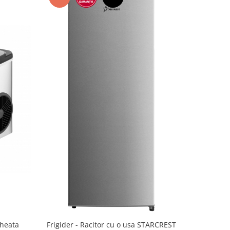
-15%
gheata
Frigider - Racitor cu o usa STARCREST
Vitrina d