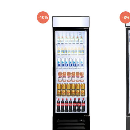
-10%
-8%