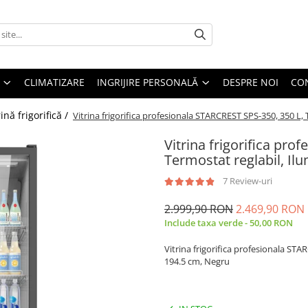
CLIMATIZARE
INGRIJIRE PERSONALĂ
DESPRE NOI
CO
rină frigorifică /
Vitrina frigorifica profesionala STARCREST SPS-350, 350 L,
Vitrina frigorifica pro
Termostat reglabil, Il
7 Review-uri
2.999,90 RON
2.469,90 RON
Include taxa verde - 50,00 RON
Vitrina frigorifica profesionala STA
194.5 cm, Negru