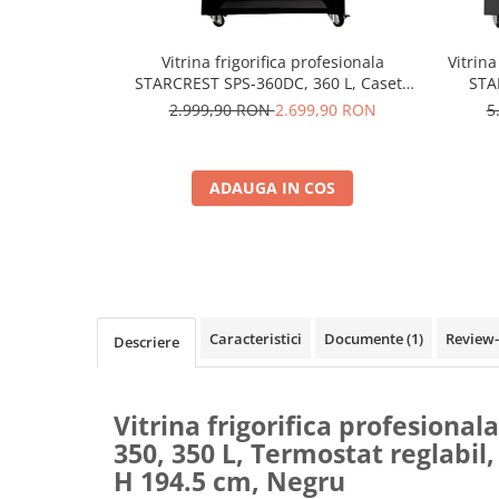
Vitrina frigorifica profesionala
Vitrina
STARCREST SPS-360DC, 360 L, Caseta
STA
luminoasa, Display Temperatura,
2.999,90 RON
2.699,90 RON
5
Panou comanda Digital, Iluminare LED,
Temper
Roti, H 195 cm
Il
ADAUGA IN COS
Caracteristici
Documente (1)
Review
Descriere
Vitrina frigorifica profesiona
350, 350 L, Termostat reglabil
H 194.5 cm, Negru