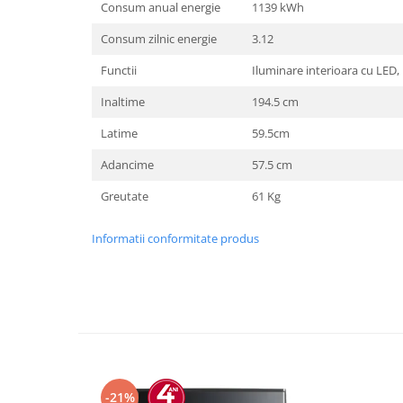
Consum anual energie
1139 kWh
Consum zilnic energie
3.12
Functii
Iluminare interioara cu LED, 
Inaltime
194.5 cm
Latime
59.5cm
Adancime
57.5 cm
Greutate
61 Kg
Informatii conformitate produs
-21%