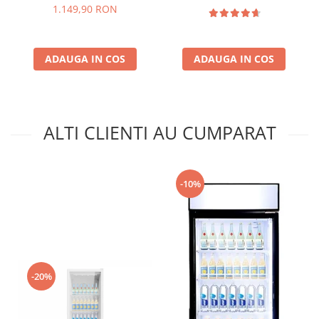
reglabil, Rafturi ajustabile,
Slim Design
1.149,90 RON
H 142 cm, Negru
ADAUGA IN COS
ADAUGA IN COS
ALTI CLIENTI AU CUMPARAT
-10%
-20%