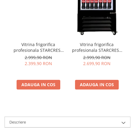
Vitrina frigorifica
Vitrina frigorifica
profesionala STARCREST
profesionala STARCREST
pr
SPS-351WH, 350 L,
SPS-360DC, 360 L, Caseta
SP
2.999,90 RON
2.999,90 RON
Termostat reglabil,
luminoasa, Display
re
2.399,90 RON
2.699,90 RON
Iluminare LED, H 194.5
Temperatura, Panou
cm, Alb
comanda Digital,
Iluminare LED, Roti, H 195
ADAUGA IN COS
ADAUGA IN COS
cm
Descriere