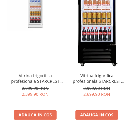
Vitrina frigorifica
Vitrina frigorifica
profesionala STARCREST
profesionala STARCREST
SPS-351WH, 350 L,
SPS-360DC, 360 L, Caseta
2.999,90 RON
2.999,90 RON
Termostat reglabil,
luminoasa, Display
2.399,90 RON
2.699,90 RON
Iluminare LED, H 194.5 cm,
Temperatura, Panou
Alb
comanda Digital, Iluminare
LED, Roti, H 195 cm
ADAUGA IN COS
ADAUGA IN COS