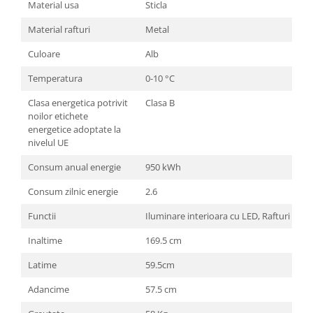
Material usa
Sticla
Material rafturi
Metal
Culoare
Alb
Temperatura
0-10 °C
Clasa energetica potrivit
Clasa B
noilor etichete
energetice adoptate la
nivelul UE
Consum anual energie
950 kWh
Consum zilnic energie
2.6
Functii
Iluminare interioara cu LED, Rafturi regla
Inaltime
169.5 cm
Latime
59.5cm
Adancime
57.5 cm