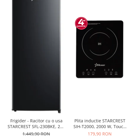
Frigider - Racitor cu o usa
Plita inductie STARCREST
STARCREST SFL-230BKE, 230
SIH-T2000, 2000 W, Touch
l, Clasa E, Termostat
control, 6 Functii Gatit, Ultra
1.449,90 RON
179,90 RON