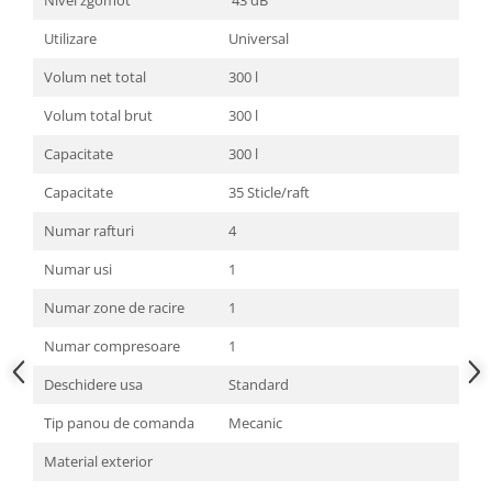
Nivel zgomot
43 dB
Utilizare
Universal
Volum net total
300 l
Volum total brut
300 l
Capacitate
300 l
Capacitate
35 Sticle/raft
Numar rafturi
4
Numar usi
1
Numar zone de racire
1
Numar compresoare
1
Deschidere usa
Standard
Tip panou de comanda
Mecanic
Material exterior