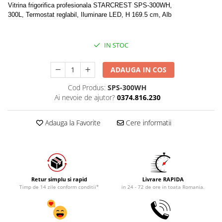
Vitrina frigorifica profesionala STARCREST SPS-300WH,
300L, Termostat reglabil, Iluminare LED, H 169.5 cm, Alb
IN STOC
ADAUGA IN COS
Cod Produs:
SPS-300WH
Ai nevoie de ajutor?
0374.816.230
Adauga la Favorite
Cere informatii
Retur simplu si rapid
Livrare RAPIDA
Timp de 14 zile conform conditii*
in 24 - 72 de ore in toata Romania.