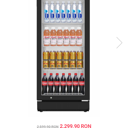
Prăjitor de pâine
Robot de bucătărie
Sandwich maker
Fier de călcat
Dispozitive smart home
2.299,90 RON
2.599,90 RON