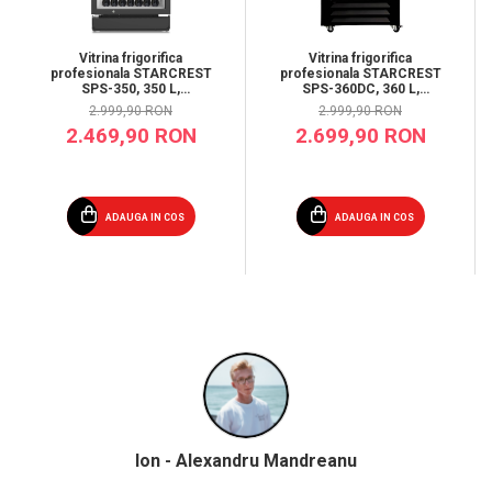
Vitrina frigorifica
Vitrina frigorifica
profesionala STARCREST
profesionala STARCREST
SPS-350, 350 L,
SPS-360DC, 360 L,
Termostat reglabil,
Caseta luminoasa, Display
2.999,90 RON
2.999,90 RON
Iluminare LED, H 194.5
Temperatura, Panou
2.469,90 RON
2.699,90 RON
cm, Negru
comanda Digital,
Iluminare LED, Roti, H 195
cm
ADAUGA IN COS
ADAUGA IN COS
Ion - Alexandru Mandreanu