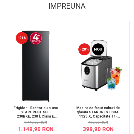
IMPREUNA
-21%
-20%
NOU
Frigider - Racitor cu o usa
Masina de facut cuburi de
STARCREST SFL-
gheata STARCREST SIM-
230BKE, 230 l, Clasa E,
1125IX, Capacitate 11-
Termostat reglabil, Rafturi
12Kg/24h, Cos gheata
1.449,90 RON
499,90 RON
ajustabile, H 142 cm,
detasabil, Rezervor apa
1.149,90 RON
399,90 RON
Negru
0.8 l, Inox