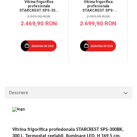
Vitrina frigorifica
Vitrina frigorifica
profesionala
profesionala
STARCREST SPS-350,
STARCREST SPS-
350 L, Termostat
360DC, 360 L, Caseta
2.999,90 RON
2.999,90 RON
reglabil, Iluminare LED,
luminoasa, Display
2.469,90 RON
2.699,90 RON
H 194.5 cm, Negru
Temperatura, Panou
comanda Digital,
Iluminare LED, Roti, H
195 cm
ADAUGA IN COS
ADAUGA IN COS
Descriere
Vitrina frigorifica profesionala STARCREST SPS-300BK,
300 L, Termostat reglabil, Iluminare LED, H 169.5 cm,