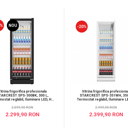
2%
NOU
-20%
itrina frigorifica profesionala
Vitrina frigorifica profesiona
TARCREST SPS-300BK, 300 L,
STARCREST SPS-351WH, 350
ostat reglabil, Iluminare LED, H
Termostat reglabil, Iluminare L
169.5 cm, Negru
194.5 cm, Alb
2.599,90 RON
2.999,90 RON
2.299,90 RON
2.399,90 RON