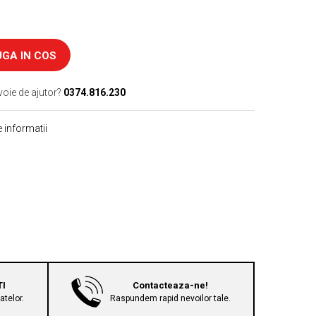
GA IN COS
voie de ajutor?
0374.816.230
 informatii
TI
Contacteaza-ne!
telor.
Raspundem rapid nevoilor tale.