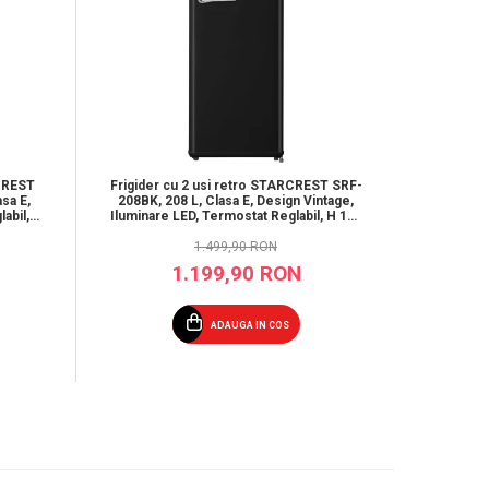
-20%
RCREST
Frigider cu 2 usi retro STARCREST SRF-
Frigider
sa E,
208BK, 208 L, Clasa E, Design Vintage,
SFL-230
abil,
Iluminare LED, Termostat Reglabil, H 147
reglabi
egru
cm, Negru
1.499,90 RON
1.199,90 RON
ADAUGA IN COS