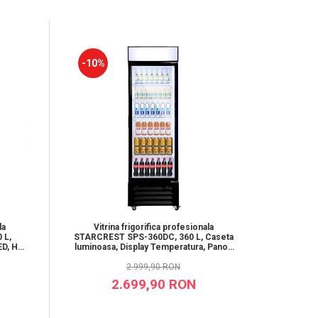
-10%
-12%
la
Vitrina frigorifica profesionala
Vitr
 L,
STARCREST SPS-360DC, 360 L, Caseta
STAR
ED, H
luminoasa, Display Temperatura, Panou
Termost
comanda Digital, Iluminare LED, Roti, H
2.999,90 RON
195 cm
2.699,90 RON