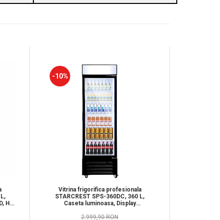
-10%
-12%
a
Vitrina frigorifica profesionala
Vitrina 
L,
STARCREST SPS-360DC, 360 L,
STARCRE
D, H
Caseta luminoasa, Display
Termostat 
Temperatura, Panou comanda Digital,
Iluminare LED, Roti, H 195 cm
2.999,90 RON