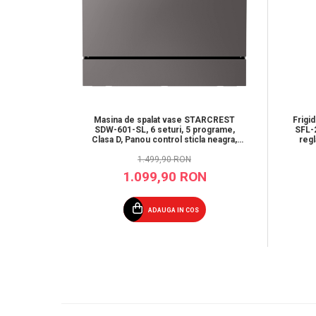
Masina de spalat vase STARCREST
Frigi
SDW-601-SL, 6 seturi, 5 programe,
SFL-2
Clasa D, Panou control sticla neagra,
regl
Panou comanda digital, Mod Eco,
Instalare Flexibila, Gri
1.499,90 RON
1.099,90 RON
ADAUGA IN COS