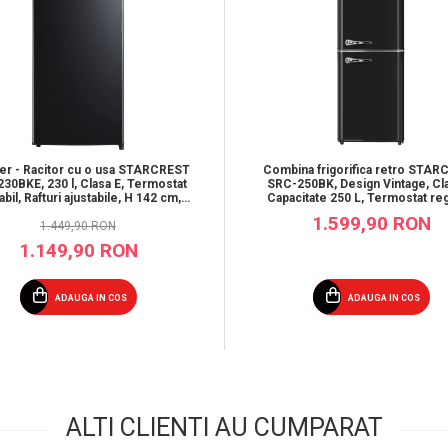
der - Racitor cu o usa STARCREST
Combina frigorifica retro STA
30BKE, 230 l, Clasa E, Termostat
SRC-250BK, Design Vintage, Cla
abil, Rafturi ajustabile, H 142 cm,
Capacitate 250 L, Termostat regl
Negru
Iluminare LED, H 188.3 cm, N
1.599,90 RON
1.449,90 RON
1.149,90 RON
ADAUGA IN COS
ADAUGA IN COS
ALTI CLIENTI AU CUMPARAT