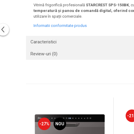
Vitrină frigorifică profesională
STARCREST SPS-150BK
, 
temperatură și panou de comandă digital,
oferind co
utilizare în spații comerciale.
Informatii conformitate produs
Caracteristici
Review-uri
(0)
-2
-27%
NOU