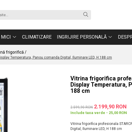
 MICI
CLIMATIZARE
INGRIJIRE PERSONALĂ
DESPR
ină frigorifică /
Display Temperatura, Panou comanda Digital, Iluminare LED, H 188 cm
Vitrina frigorifica pr
Display Temperatura, P
188 cm
2.199,90 RON
2.599,90 RON
Include taxa verde - 25,00 RON
Vitrina frigorifica profesionala STA
Digital, Iluminare LED, H 188 cm