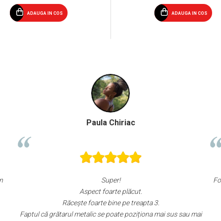
ADAUGA IN COS
ADAUGA IN COS
Andrei Carol
Foarte mulțumită, raport calitate preț foarte bun. 
cu căldură.
a 3.
na mai sus sau mai