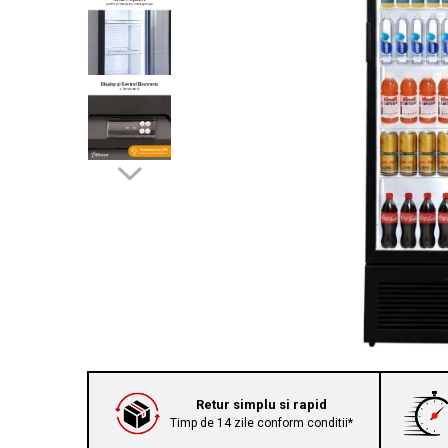
Prăjitor de pâine
Robot de bucătărie
Sandwich maker
Fier de călcat
Dispozitive smart home
Retur simplu si rapid
Timp de 14 zile conform conditii*