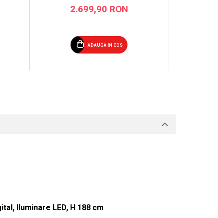
2.699,90 RON
2
ADAUGA IN COS
tal, Iluminare LED, H 188 cm