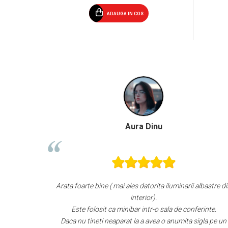
ADAUGA IN COS
nu
Paula Chiriac
ita iluminarii albastre din
Super!
.
Aspect foarte plăcut.
-o sala de conferinte.
Răcește foarte bine pe treapt
ea o anumita sigla pe un
Faptul că grătarul metalic se poate pozițio