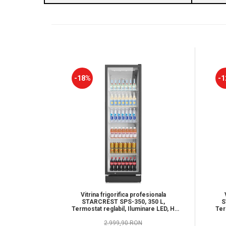
-18%
-1
Vitrina frigorifica profesionala
STARCREST SPS-350, 350 L,
S
Termostat reglabil, Iluminare LED, H
Ter
194.5 cm, Negru
2.999,90 RON