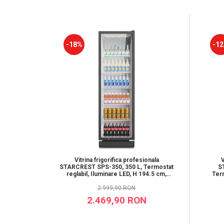
-18%
-1
Vitrina frigorifica profesionala
V
STARCREST SPS-350, 350 L, Termostat
S
reglabil, Iluminare LED, H 194.5 cm,
Term
Negru
2.999,90 RON
2.469,90 RON