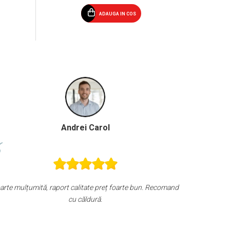
ADAUGA IN COS
Ion - Alexandru Mandreanu
Produs excelent, util, usor de folosit si convenabil pret/ calitate.
Recomand