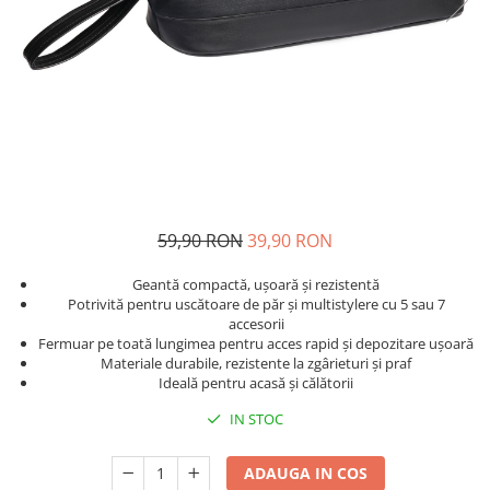
Prăjitor de pâine
Robot de bucătărie
Sandwich maker
Fier de călcat
Dispozitive smart home
59,90 RON
39,90 RON
Geantă compactă, ușoară și rezistentă
Potrivită pentru uscătoare de păr și multistylere cu 5 sau 7
accesorii
Fermuar pe toată lungimea pentru acces rapid și depozitare ușoară
Materiale durabile, rezistente la zgârieturi și praf
Ideală pentru acasă și călătorii
IN STOC
ADAUGA IN COS