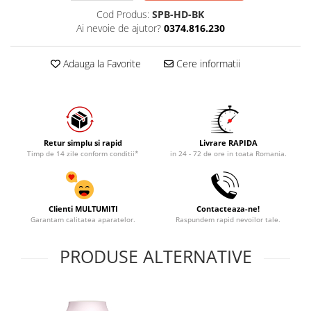
Cod Produs:
SPB-HD-BK
Ai nevoie de ajutor?
0374.816.230
Adauga la Favorite
Cere informatii
Retur simplu si rapid
Livrare RAPIDA
Timp de 14 zile conform conditii*
in 24 - 72 de ore in toata Romania.
Clienti MULTUMITI
Contacteaza-ne!
Garantam calitatea aparatelor.
Raspundem rapid nevoilor tale.
PRODUSE ALTERNATIVE