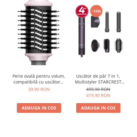
-16%
Perie ovală pentru volum,
Uscător de păr 7 in 1,
Di
compatibilă cu uscătorul
Multistyler STARCREST
de
de păr STARCREST SHD-6-
SHD-7-1PP, 1300 W, 3
39,90 RON
499,90 RON
1PK
trepte de viteză, 3 trepte
419,90 RON
de temperatură, mov
ADAUGA IN COS
ADAUGA IN COS