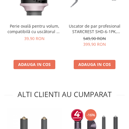
Perie ovală pentru volum,
Uscator de par profesional
compatibilă cu uscătorul de
STARCREST SHD-6-1PK,
păr STARCREST SHD-6-1PK
1300 W, 6 Accesorii incluse,
39,90 RON
549,90 RON
3 Trepte de viteza, 3 Trepte
399,90 RON
de temperatura, Buton de
aer rece, Roz
ADAUGA IN COS
ADAUGA IN COS
ALTI CLIENTI AU CUMPARAT
-16%