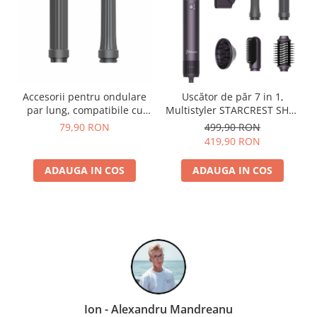
Accesorii pentru ondulare
Uscător de păr 7 in 1,
par lung, compatibile cu
Multistyler STARCREST SHD-
uscătorul de păr
7-1PP, 1300 W, 3 trepte de
79,90 RON
499,90 RON
STARCREST SHD-5-1
viteză, 3 trepte de
419,90 RON
temperatură, mov
ADAUGA IN COS
ADAUGA IN COS
Ion - Alexandru Mandreanu