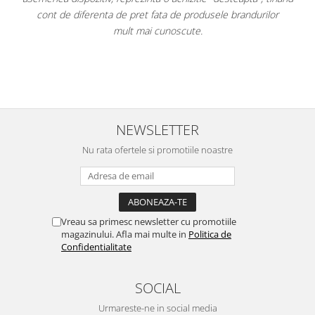
ele brandurilor
pe ușă. Am atașat fotografii.
Per total cred că este un "best buy" la momentu
având cel mai mic preț dintre toate ofer
NEWSLETTER
Nu rata ofertele si promotiile noastre
Vreau sa primesc newsletter cu promotiile
magazinului. Afla mai multe in
Politica de
Confidentialitate
SOCIAL
Urmareste-ne in social media