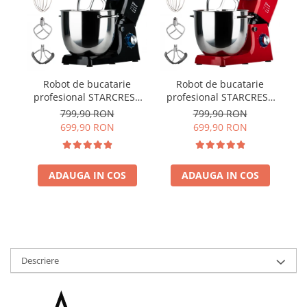
Robot de bucatarie
Robot de bucatarie
profesional STARCREST
profesional STARCREST
ST
SKM-2002BK, 2000 W, Bol
SKM-2002RD, 2000 W, Bol
15
799,90 RON
799,90 RON
10 L Inox, 5 Accesorii, 6
10 L Inox, 5 Accesorii, 6
699,90 RON
699,90 RON
Viteze + Pulse, Angrenaje
Viteze + Pulse, Angrenaje
metalice, Negru
metalice, Rosu
ADAUGA IN COS
ADAUGA IN COS
Descriere