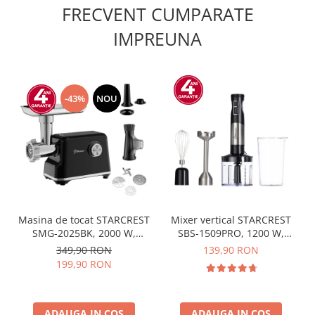
FRECVENT CUMPARATE
IMPREUNA
-43%
NOU
Masina de tocat STARCREST
Mixer vertical STARCREST
SMG-2025BK, 2000 W,
SBS-1509PRO, 1200 W,
Accesoriu rosii si carnati, 3
Chopper, Tel, Pahar gradat,
349,90 RON
139,90 RON
site de taiere, Cutit inox,
9 viteze, Turbo, Inox /
199,90 RON
Negru
Negru
ADAUGA IN COS
ADAUGA IN COS