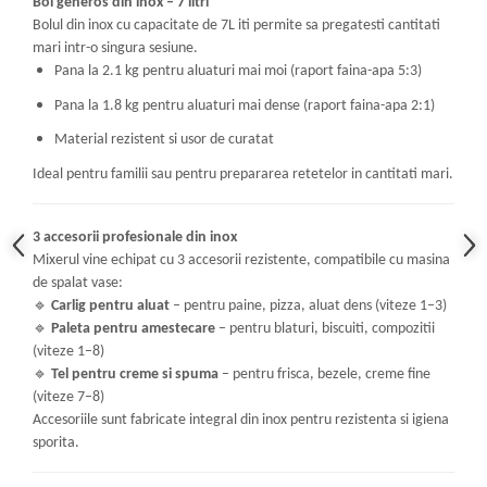
Bol generos din inox – 7 litri
Bolul din inox cu capacitate de 7L iti permite sa pregatesti cantitati
mari intr-o singura sesiune.
Pana la 2.1 kg pentru aluaturi mai moi (raport faina-apa 5:3)
Pana la 1.8 kg pentru aluaturi mai dense (raport faina-apa 2:1)
Material rezistent si usor de curatat
Ideal pentru familii sau pentru prepararea retetelor in cantitati mari.
3 accesorii profesionale din inox
Mixerul vine echipat cu 3 accesorii rezistente, compatibile cu masina
de spalat vase:
🔹
Carlig pentru aluat
– pentru paine, pizza, aluat dens (viteze 1–3)
🔹
Paleta pentru amestecare
– pentru blaturi, biscuiti, compozitii
(viteze 1–8)
🔹
Tel pentru creme si spuma
– pentru frisca, bezele, creme fine
(viteze 7–8)
Accesoriile sunt fabricate integral din inox pentru rezistenta si igiena
sporita.