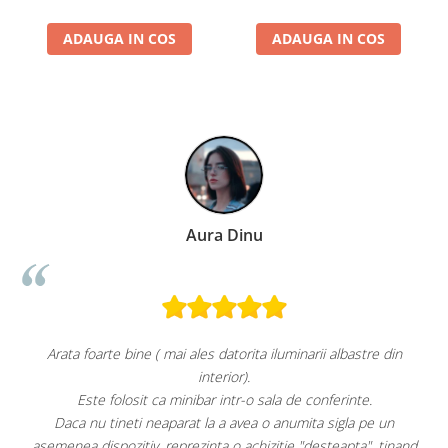
metalice, Negru
metalice, Rosu
ADAUGA IN COS
ADAUGA IN COS
Paula Chiriac
arii albastre din
Super!
Aspect foarte plăcut.
 conferinte.
Răcește foarte bine pe treapta 3.
ita sigla pe un
Faptul că grătarul metalic se poate poziționa mai 
"desteapta", tinand
este, după părerea mea, un avantaj. Apa plată la 0