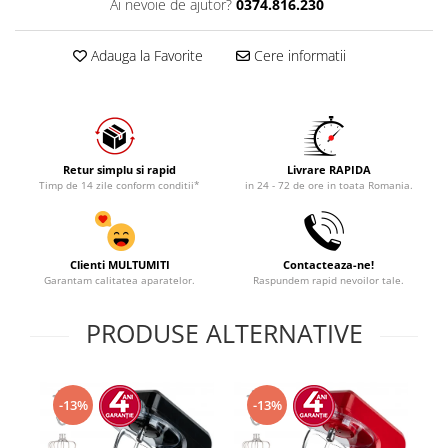
Ai nevoie de ajutor?
0374.816.230
Adauga la Favorite
Cere informatii
Retur simplu si rapid
Livrare RAPIDA
Timp de 14 zile conform conditii*
in 24 - 72 de ore in toata Romania.
Clienti MULTUMITI
Contacteaza-ne!
Garantam calitatea aparatelor.
Raspundem rapid nevoilor tale.
PRODUSE ALTERNATIVE
-13%
-13%