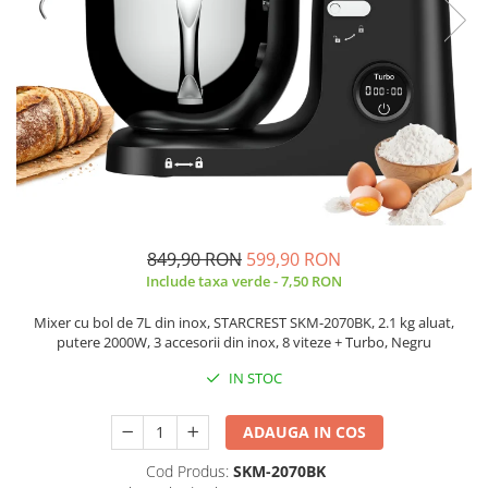
Prăjitor de pâine
Robot de bucătărie
Sandwich maker
Fier de călcat
Dispozitive smart home
849,90 RON
599,90 RON
Include taxa verde - 7,50 RON
Mixer cu bol de 7L din inox, STARCREST SKM-2070BK, 2.1 kg aluat,
putere 2000W, 3 accesorii din inox, 8 viteze + Turbo, Negru
IN STOC
ADAUGA IN COS
Cod Produs:
SKM-2070BK