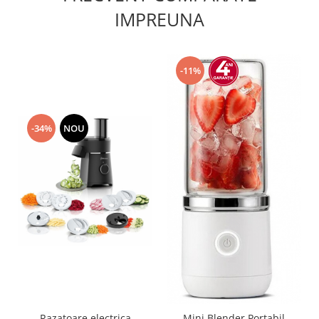
IMPREUNA
-11%
-34%
NOU
Razatoare electrica
Mini Blender Portabil