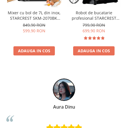
Mixer cu bol de 7L din inox,
Robot de bucatarie
STARCREST SKM-2070BK,
profesional STARCREST
2.1 kg aluat, putere 2000W,
SKM-2002BK, 2000 W, Bol
849,90 RON
799,90 RON
3 accesorii din inox, 8 viteze
10 L Inox, 5 Accesorii, 6
599,90 RON
699,90 RON
+ Turbo, Negru
Viteze + Pulse, Angrenaje
metalice, Negru
ADAUGA IN COS
ADAUGA IN COS
Paula Chiriac