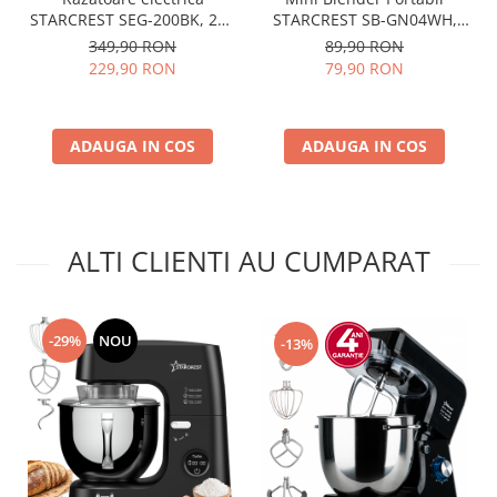
STARCREST SEG-200BK, 200
STARCREST SB-GN04WH,
W, 7 moduri de taiere,
Multifunctional, Auto-
349,90 RON
89,90 RON
Negru
curatare, Capacitate 380ml,
229,90 RON
79,90 RON
4 Lame 3D, Putere 18.000
rpm, Alb
ADAUGA IN COS
ADAUGA IN COS
ALTI CLIENTI AU CUMPARAT
-29%
NOU
-13%