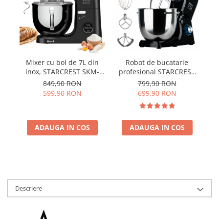
Mixer cu bol de 7L din
Robot de bucatarie
inox, STARCREST SKM-
profesional STARCREST
p
2070BK, 2.1 kg aluat,
SKM-2002BK, 2000 W, Bol
SK
849,90 RON
799,90 RON
putere 2000W, 3 accesorii
10 L Inox, 5 Accesorii, 6
1
599,90 RON
699,90 RON
din inox, 8 viteze + Turbo,
Viteze + Pulse, Angrenaje
Vi
Negru
metalice, Negru
ADAUGA IN COS
ADAUGA IN COS
Descriere