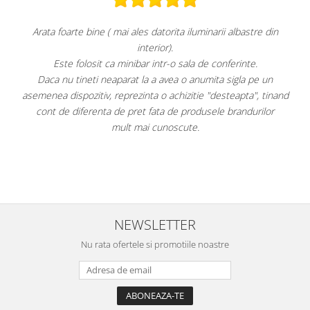
iluminarii albastre din
Super!
Aspect foarte plăcut.
ala de conferinte.
Răcește foarte bine pe treap
o anumita sigla pe un
Faptul că grătarul metalic se poate pozițion
zitie "desteapta", tinand
este, după părerea mea, un avantaj. Apa plat
produsele brandurilor
pe ușă. Am atașat fotografi
te.
Per total cred că este un "best buy" la m
având cel mai mic preț dintre toat
NEWSLETTER
Nu rata ofertele si promotiile noastre