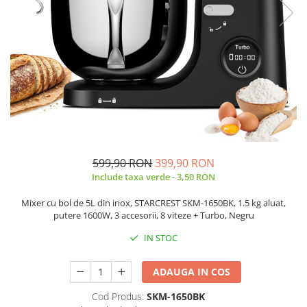
Prăjitor de pâine
Robot de bucătărie
Sandwich maker
Fier de călcat
Dispozitive smart home
599,90 RON
399,90 RON
Include taxa verde - 3,50 RON
Mixer cu bol de 5L din inox, STARCREST SKM-1650BK, 1.5 kg aluat,
putere 1600W, 3 accesorii, 8 viteze + Turbo, Negru
IN STOC
ADAUGA IN COS
Cod Produs:
SKM-1650BK