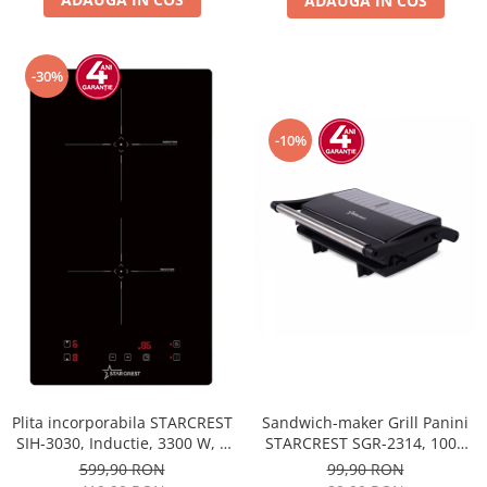
ADAUGA IN COS
-30%
-10%
Plita incorporabila STARCREST
Sandwich-maker Grill Panini
SIH-3030, Inductie, 3300 W, 2
STARCREST SGR-2314, 1000
zone de gatit, 9 trepte de
W, Placi nonaderente,
599,90 RON
99,90 RON
putere, Touch control, Timer,
Deschidere 180°, Suprafata