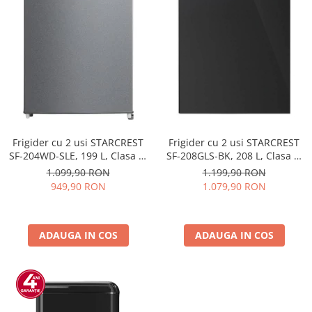
Frigider cu 2 usi STARCREST
Frigider cu 2 usi STARCREST
SF-204WD-SLE, 199 L, Clasa E,
SF-208GLS-BK, 208 L, Clasa E,
Dozator Apa, Iluminare LED,
Iluminare LED, Usi reversibile,
1.099,90 RON
1.199,90 RON
Termostat Ajustabil, Usi
H 140 cm, Sticla Neagra
949,90 RON
1.079,90 RON
reversibile, H 143 cm, Argintiu
ADAUGA IN COS
ADAUGA IN COS