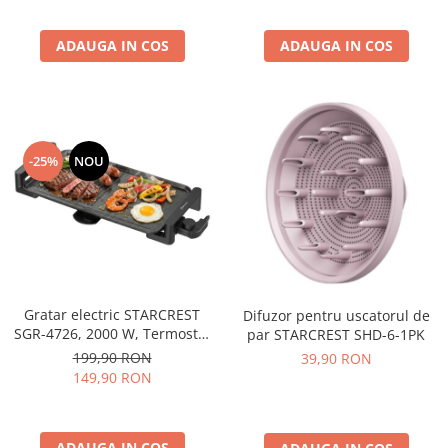
la 180°, Suprafata de gatire
28.8 x 18.4 cm, Spatula curata
ADAUGA IN COS
ADAUGA IN COS
-25%
NOU
Gratar electric STARCREST
Difuzor pentru uscatorul de
SGR-4726, 2000 W, Termostat
par STARCREST SHD-6-1PK
reglabil, Placa cu invelis
199,90 RON
39,90 RON
ceramic tip grill/neted,
149,90 RON
Suprafata de gatire 47 x 26.5
cm, Negru/Inox
ADAUGA IN COS