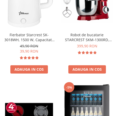
Robot de bucatarie
Fierbator Starcrest SK-
STARCREST SKM-1300RD,
3018WH, 1500 W, Capacitate
1300W, Bol 5.2 L Inox, 4
1.8 L, Oprire automata, Alb
399,90 RON
49,90 RON
Accesorii, 10 Viteze + Pulse,
39,90 RON
Angrenaje metalice, Rosu
ADAUGA IN COS
ADAUGA IN COS
-5%