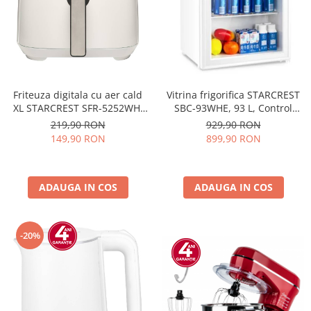
Prăjitor de pâine
Robot de bucătărie
Sandwich maker
Fier de călcat
Dispozitive smart home
Friteuza digitala cu aer cald
Vitrina frigorifica STARCREST
XL STARCREST SFR-5252WH,
SBC-93WHE, 93 L, Control
1450 W, 5 Litri, Termostat 80 -
temperatura, Usa sticla, H
219,90 RON
929,90 RON
200 °C, 8 programe
83.2 cm, Alb
149,90 RON
899,90 RON
predefinite, Alb
ADAUGA IN COS
ADAUGA IN COS
-20%