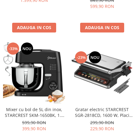
1.599,90 RON
849,90 RON
Capacitate 250 L, Termostat
accesorii din inox, 8 viteze +
599,90 RON
reglabil, Iluminare LED, H
Turbo, Negru
188.3 cm, Negru
ADAUGA IN COS
ADAUGA IN COS
-33%
NOU
-23%
NOU
Mixer cu bol de 5L din inox,
Gratar electric STARCREST
STARCREST SKM-1650BK, 1.5
SGR-2818CD, 1600 W, Placi
kg aluat, putere 1600W, 3
detasabile cu invelis ceramic,
599,90 RON
299,90 RON
accesorii, 8 viteze + Turbo,
Control digital, 7 moduri de
399,90 RON
229,90 RON
Negru
gătire presetate, Deschidere