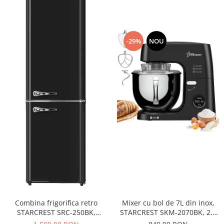
-29%
NOU
Combina frigorifica retro
Mixer cu bol de 7L din inox,
STARCREST SRC-250BK,
STARCREST SKM-2070BK, 2.1
Design Vintage, Clasa E,
kg aluat, putere 2000W, 3