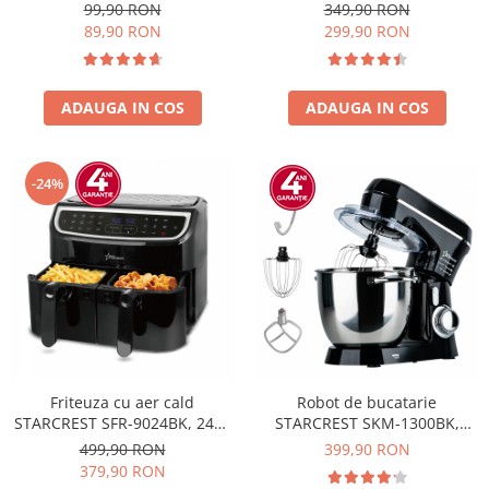
variabila, tocator, tel, cana de
W, Cos Dublu, 9 litri,
99,90 RON
349,90 RON
mixat, negru/inox
Termostat 80 - 200 °C, 8
89,90 RON
299,90 RON
programe predefinite, Negru
ADAUGA IN COS
ADAUGA IN COS
-24%
Friteuza cu aer cald
Robot de bucatarie
STARCREST SFR-9024BK, 2400
STARCREST SKM-1300BK,
W, Cos Dublu, 9 litri,
1300W, Bol 5.2 L Inox, 4
499,90 RON
399,90 RON
Termostat 80 - 200 °C, 12
Accesorii, 10 Viteze + Pulse,
379,90 RON
programe, Negru
Angrenaje metalice, Negru