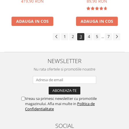
419,90 RON
89,90 RON
Sticla Neagra
de gatire 23 x 14 cm, Negru
ADAUGA IN COS
ADAUGA IN COS
1
2
3
4
5
7
...
NEWSLETTER
Nu rata ofertele si promotiile noastre
Vreau sa primesc newsletter cu promotiile
magazinului. Afla mai multe in
Politica de
Confidentialitate
SOCIAL