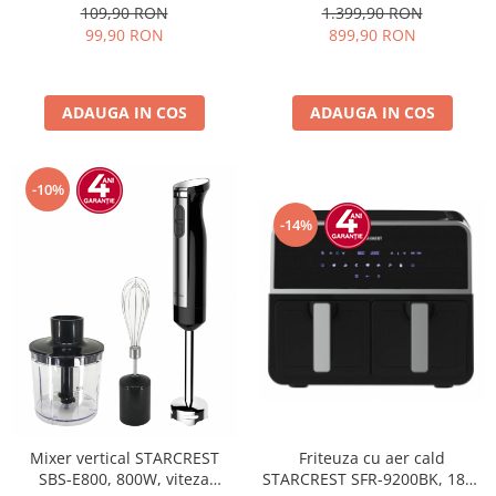
W, Placi Grill cu Invelis
L, Clasa E, Less Frost,
109,90 RON
1.399,90 RON
Ceramic, Deschidere 180°,
Termostat reglabil, Iluminare
99,90 RON
899,90 RON
Suprafata de gatire 23 x 14
LED, Picioare ajustabile, Usi
cm, Negru/Dark inox
reversibile, H 151.8 cm, Alb
ADAUGA IN COS
ADAUGA IN COS
-10%
-14%
Mixer vertical STARCREST
Friteuza cu aer cald
SBS-E800, 800W, viteza
STARCREST SFR-9200BK, 1800