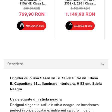
usa STARCREST SFL-
115WHE, Clasa E,
230BKE, 230 l, Clasa E,
Capacitate 115L,
Termostat reglabil,
999,90 RON
1.449,90 RON
Iluminare interioara, H
Rafturi ajustabile, H 142
769,90 RON
1.149,90 RON
84.7 cm, Alb
cm, Negru
ADAUGA IN COS
ADAUGA IN COS
Descriere
Frigider cu o usa STARCREST SF-91GLS-BKE Clasa
E, Capacitate 91L, Iluminare interioara, H 83 cm, Sticla
Neagra
Usa elegante din sticla neagra
Designul elegant al usii, din sticla neagra, se incadreaza
perfect in orice bucatarie, indiferent ca vorbim de un