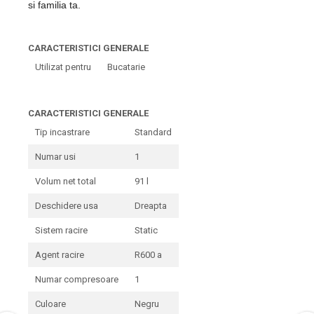
si familia ta.
CARACTERISTICI GENERALE
Utilizat pentru
Bucatarie
CARACTERISTICI GENERALE
Tip incastrare
Standard
Numar usi
1
Volum net total
91 l
Deschidere usa
Dreapta
Sistem racire
Static
Agent racire
R600 a
Numar compresoare
1
Culoare
Negru