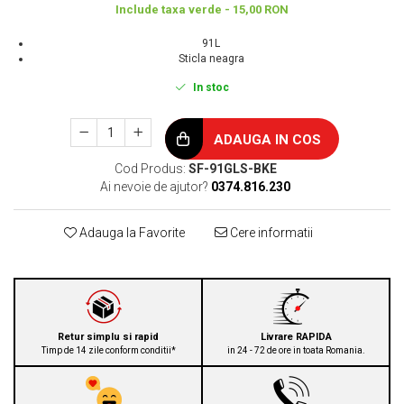
Include taxa verde - 15,00 RON
91L
Sticla neagra
In stoc
ADAUGA IN COS
Cod Produs:
SF-91GLS-BKE
Ai nevoie de ajutor?
0374.816.230
Adauga la Favorite
Cere informatii
Retur simplu si rapid
Livrare RAPIDA
Timp de 14 zile conform conditii*
in 24 - 72 de ore in toata Romania.