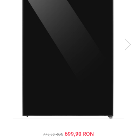
Prăjitor de pâine
Robot de bucătărie
Sandwich maker
Fier de călcat
Dispozitive smart home
699,90 RON
779,90 RON