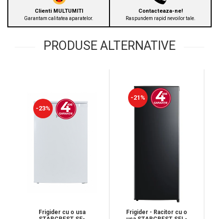
Clienti MULTUMITI
Contacteaza-ne!
Garantam calitatea aparatelor.
Raspundem rapid nevoilor tale.
PRODUSE ALTERNATIVE
-21%
-23%
Frigider cu o usa
Frigider - Racitor cu o
STARCREST SF-