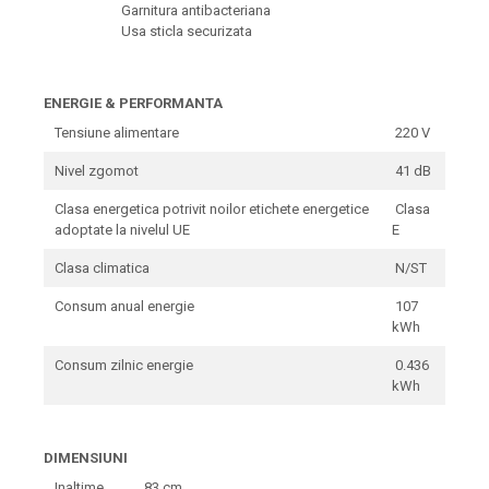
Garnitura antibacteriana
Usa sticla securizata
ENERGIE & PERFORMANTA
Tensiune alimentare
220 V
Nivel zgomot
41 dB
Clasa energetica potrivit noilor etichete energetice
Clasa
adoptate la nivelul UE
E
Clasa climatica
N/ST
Consum anual energie
107
kWh
Consum zilnic energie
0.436
kWh
DIMENSIUNI
Inaltime
83 cm