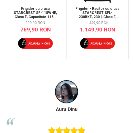
Frigider cu o usa
Frigider - Racitor cu o usa
STARCREST SF-115WHE,
STARCREST SFL-
Clasa E, Capacitate 115L,
230BKE, 230 l, Clasa E,
Iluminare interioara, H
Termostat reglabil, Rafturi
999,90 RON
1.449,90 RON
84.7 cm, Alb
ajustabile, H 142 cm,
769,90 RON
1.149,90 RON
Negru
ADAUGA IN COS
ADAUGA IN COS
u
Paula Chiriac