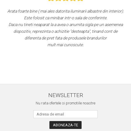
minarii albastre din interior).
Super!
 sala de conferinte.
Aspect foarte plăcut
numita sigla pe un asemenea
Răcește foarte bine pe tre
desteapta", tinand cont de
Faptul că grătarul metalic se poate poziți
odusele brandurilor
este, după părerea mea, un avantaj. Apa pla
cute.
ușă. Am atașat fotograf
Per total cred că este un "best buy" la mo
cel mai mic preț dintre toate 
NEWSLETTER
Nu rata ofertele si promotiile noastre