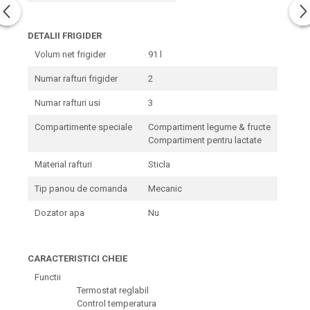
DETALII FRIGIDER
Volum net frigider
91 l
Numar rafturi frigider
2
Numar rafturi usi
3
Compartimente speciale
Compartiment legume & fructe
Compartiment pentru lactate
Material rafturi
Sticla
Tip panou de comanda
Mecanic
Dozator apa
Nu
CARACTERISTICI CHEIE
Functii
Termostat reglabil
Control temperatura